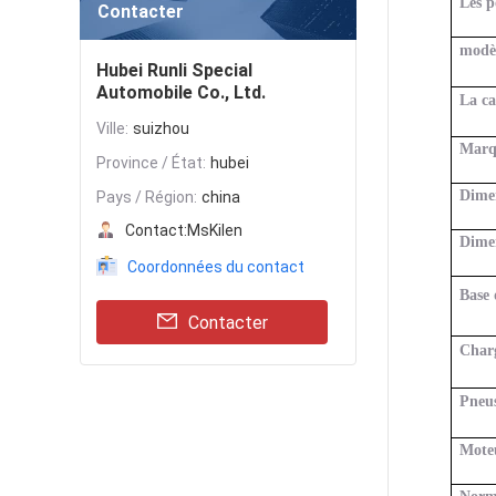
Les p
Contacter
modè
Hubei Runli Special
Automobile Co., Ltd.
La c
Ville:
suizhou
Marq
Province / État:
hubei
Dimen
Pays / Région:
china
Contact:
MsKilen
Dime
Coordonnées du contact
Base 
Contacter
Charg
Pneu
Mote