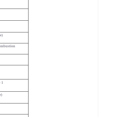
e)
combustion
e 1
e)