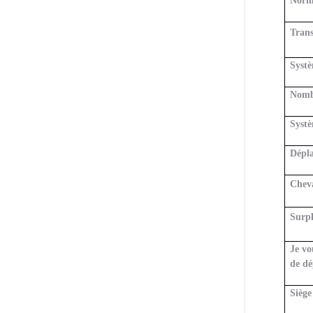
Norm
Tran
Systè
Nomb
Systè
Dépl
Chev
Surpl
Je vo
de dé
Siège