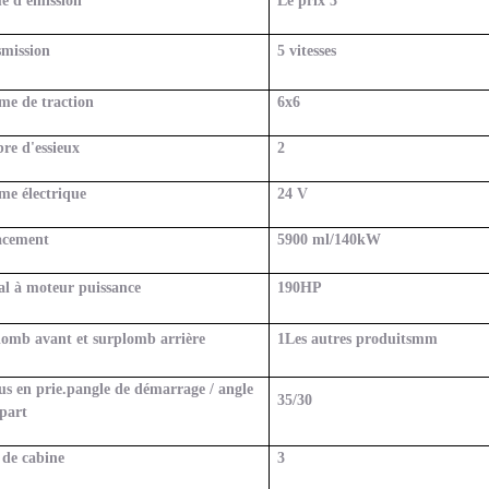
e d'émission
Le prix
3
smission
5 vitesses
me de traction
6x6
re d'essieux
2
me électrique
24 V
acement
5900 ml/140
kW
al à moteur
puissance
190
HP
omb avant et surplomb arrière
1
Les autres produits
mm
us en prie.
p
angle de démarrage / angle
35/30
part
 de cabine
3