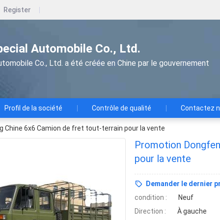
Register
pecial Automobile Co., Ltd.
utomobile Co., Ltd. a été créée en Chine par le gouvernement
Profil de la société
Contrôle de qualité
Contactez 
Chine 6x6 Camion de fret tout-terrain pour la vente
Promotion Dongfeng
pour la vente
Demander le dernier pr
condition :
Neuf
Direction :
À gauche