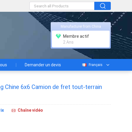
Manufacturer from China
Membre actif
2 Ans
nous
Demander un devis
Français
 Chine 6x6 Camion de fret tout-terrain
ix
Chaîne vidéo