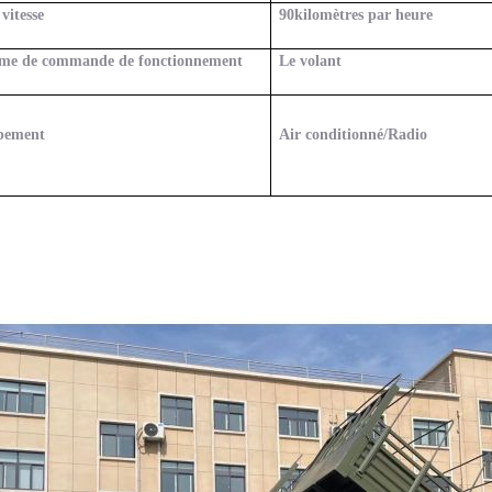
vitesse
90
kilomètres par heure
ème de commande de fonctionnement
Le volant
pement
Air conditionné/Radio