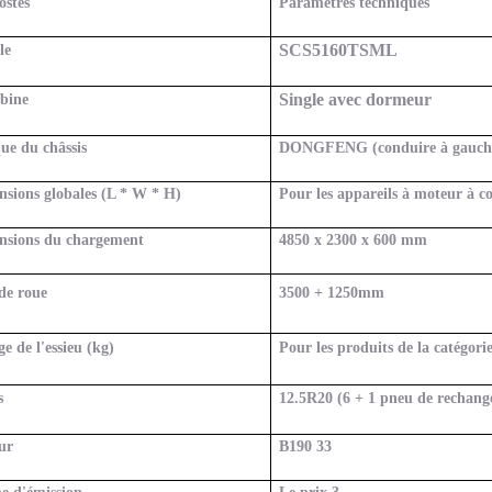
ostes
Paramètres techniques
SCS
5160TSML
le
Single avec dormeur
abine
ue du châssis
DONGFENG (conduire à gauch
sions globales (L * W * H)
Pour les appareils à moteur à 
nsions du chargement
4850 x 2300 x 600 mm
de roue
3500 + 1250
mm
e de l'essieu (kg)
Pour les produits de la catégori
s
12.5R20
(6 + 1 pneu de rechang
ur
B190 33