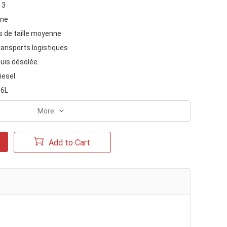
 3
ine
 de taille moyenne
ransports logistiques
uis désolée.
iesel
 6L
More
Add to Cart