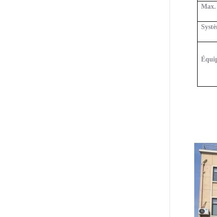
Max. 
Syst
Équi