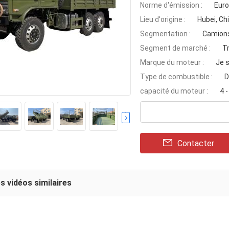
Norme d'émission :
Euro
Lieu d'origine :
Hubei, Ch
Segmentation :
Camions
Segment de marché :
T
Marque du moteur :
Je s
Type de combustible :
D
capacité du moteur :
4 -
Contacter
s vidéos similaires