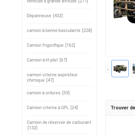
véhicule à grande altitude
[217]
Dépanneuse
[432]
camion à benne basculante
[228]
Camion frigorifique
[162]
Camion à lit plat
[67]
camion-citerne aspirateur
chimique
[47]
camion à ordures
[59]
Trouver de
Camion-citerne à GPL
[24]
Camion de réservoir de carburant
[132]