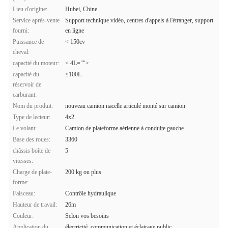
Lieu d'origine:
Hubei, Chine
Service après-vente
Support technique vidéo, centres d'appels à l'étranger, support
fourni:
en ligne
Puissance de
< 150cv
cheval:
capacité du moteur:
< 4L="">
capacité du
≤100L
réservoir de
carburant:
Nom du produit:
nouveau camion nacelle articulé monté sur camion
Type de lecteur:
4x2
Le volant:
Camion de plateforme aérienne à conduite gauche
Base des roues:
3360
châssis boîte de
5
vitesses:
Charge de plate-
200 kg ou plus
forme:
Faisceau:
Contrôle hydraulique
Hauteur de travail:
26m
Couleur:
Selon vos besoins
Application du
électricité, communication et éclairage public