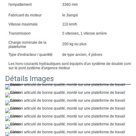
l'empattement
3360 mm
No
Fabricant du moteur
le Jiangxi
Dé
Vitesse maximale
110 km/h
Ha
Transmission
5 vitesses, 1 vitesse arrière
Sp
Charge nominale de la
200 kg ou plus
Pl
plateforme
Type d'extracteur / quantité
de type ancien, 4 pièces
Les hors-courants hydrauliques sont équipés d'un système de double commande
sur le pont.système d'urgence moteur
Détails Images