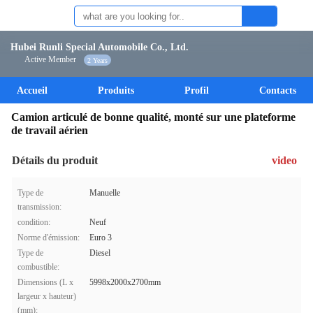
Hubei Runli Special Automobile Co., Ltd.
Active Member
2 Years
Accueil
Produits
Profil
Contacts
Camion articulé de bonne qualité, monté sur une plateforme
de travail aérien
Détails du produit
video
Type de
Manuelle
transmission:
condition:
Neuf
Norme d'émission:
Euro 3
Type de
Diesel
combustible:
Dimensions (L x
5998x2000x2700mm
largeur x hauteur)
(mm):