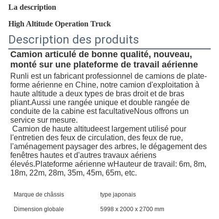
La description
High Altitude Operation Truck
Description des produits
Camion articulé de bonne qualité, nouveau, 
monté sur une plateforme de travail aérienne
Runli est un fabricant professionnel de camions de plate-
forme aérienne en Chine, notre camion d'exploitation à 
haute altitude a deux types de bras droit et de bras 
pliant.Aussi une rangée unique et double rangée de 
conduite de la cabine est facultativeNous offrons un 
service sur mesure.
Camion de haute altitude
est largement utilisé pour 
l'entretien des feux de circulation, des feux de rue, 
l'aménagement paysager des arbres, le dégagement des 
fenêtres hautes et d'autres travaux aériens 
élevés.
Plateforme aérienne w
Hauteur de travail: 6m, 8m, 
18m, 22m, 28m, 35m, 45m, 65m, etc.
Marque de châssis
type japonais
Po
Dimension globale
5998 x 2000 x 2700 mm
Ré