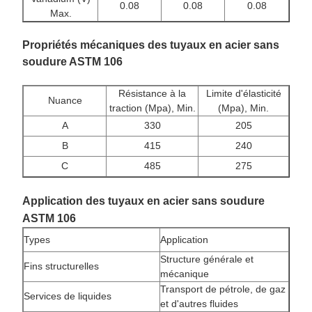
0.08
0.08
0.08
Max.
Propriétés mécaniques des tuyaux en acier sans
soudure ASTM 106
Résistance à la
Limite d'élasticité
Nuance
traction (Mpa), Min.
(Mpa), Min.
A
330
205
B
415
240
C
485
275
Application des tuyaux en acier sans soudure
ASTM 106
Types
Application
Structure générale et
Fins structurelles
mécanique
Transport de pétrole, de gaz
Services de liquides
et d'autres fluides