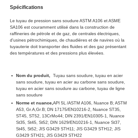
Spécifications
Le tuyau de pression sans soudure ASTM A106 et ASME
SA106 est couramment utilisé dans la construction de
raffineries de pétrole et de gaz, de centrales électriques,
d'usines pétrochimiques, de chaudières et de navires où la
tuyauterie doit transporter des fluides et des gaz présentant
des températures et des pressions plus élevées.
Nom du produit,
Tuyau sans soudure, tuyau en acier
sans soudure, tuyau en acier au carbone sans soudure,
tuyau en acier sans soudure au carbone, tuyau de ligne
sans soudure
Norme et nuance,
API 5L /ASTM A106, Nuance B; ASTM
A53, Gr.A,Gr.B; DN 17175/EN10216-2, Nuance ST35,
ST45, ST52, 13CrMo44; DIN 2391/EN10305-1, Nuance
St35, St45, St52; DIN 1629/EN10216-1, Nuance St37,
St45, St52; JIS G3429 STH11; JIS G3429 STH12; JIS
G3429 STH21; JIS G3429 STH22