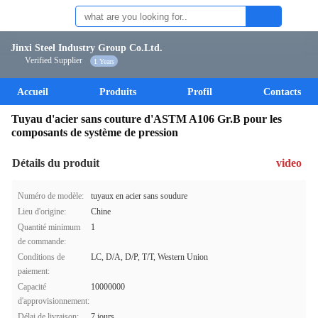
Jinxi Steel Industry Group Co.Ltd.
Verified Supplier
1 Years
Accueil
Produits
Profil
Contacts
Tuyau d'acier sans couture d'ASTM A106 Gr.B pour les
composants de système de pression
Détails du produit
video
Numéro de modèle:
tuyaux en acier sans soudure
Lieu d'origine:
Chine
Quantité minimum
1
de commande:
Conditions de
LC, D/A, D/P, T/T, Western Union
paiement:
Capacité
10000000
d'approvisionnement:
Délai de livraison:
7 jours