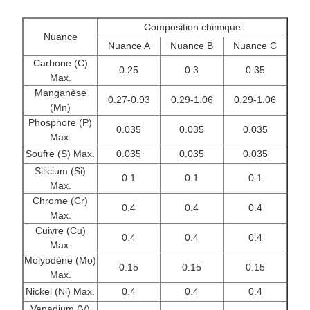
Composition chimique
Nuance
Nuance A
Nuance B
Nuance C
Carbone (C)
0.25
0.3
0.35
Max.
Manganèse
0.27-0.93
0.29-1.06
0.29-1.06
(Mn)
Phosphore (P)
0.035
0.035
0.035
Max.
Soufre (S) Max.
0.035
0.035
0.035
Silicium (Si)
0.1
0.1
0.1
Max.
Chrome (Cr)
0.4
0.4
0.4
Max.
Cuivre (Cu)
0.4
0.4
0.4
Max.
Molybdène (Mo)
0.15
0.15
0.15
Max.
Nickel (Ni) Max.
0.4
0.4
0.4
Vanadium (V)