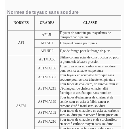
Normes
de tuyaux sans soudure
NORMES
GRADES
CLASSE
Tuyaux de conduite pour systèmes de
API 5L
transport par pipeline
API
API 5CT
Tubage et casing pour puits
API 5DP
Tige de forage pour le forage de puits
Utilisé comme acier de construction ou pour
ASTM A53
la plomberie à basse pression
Tuyaux en acier au carbone sans soudure
ASTM A106
pour service à haute température
Pour tuyaux en acier allié ferritique sans
ASTM A335
soudure pour service à haute température
Pour tubes de chaudière, de surchauffeur et
ASTM A213
d'échangeur de chaleur en acier allié
ferritique et austénitique sans soudure
Pour tubes d'échangeur de chaleur et de
ASTM A179
condenseur en acier à faible teneur en
ASTM
carbone étiré à froid sans soudure
Pour tubes de chaudière en acier au carbone
ASTM A192
sans soudure pour service à haute pression
Pour tubes de chaudière et de surchauffeur
ASTM A210
en acier à carbone moyen sans soudure
Pour tuyaux en acier sans soudure pour