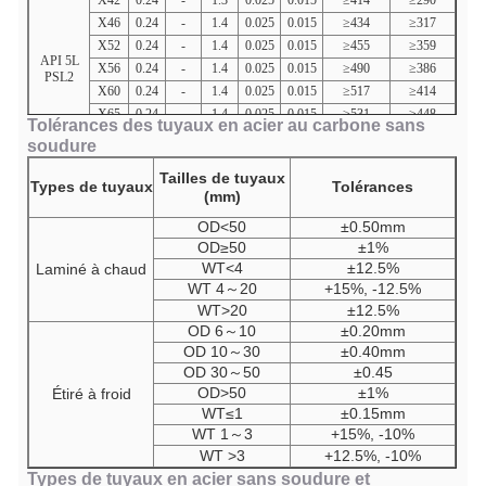
X42
0.24
-
1.3
0.025
0.015
≥414
≥290
X46
0.24
-
1.4
0.025
0.015
≥434
≥317
X52
0.24
-
1.4
0.025
0.015
≥455
≥359
API 5L
X56
0.24
-
1.4
0.025
0.015
≥490
≥386
PSL2
X60
0.24
-
1.4
0.025
0.015
≥517
≥414
X65
0.24
-
1.4
0.025
0.015
≥531
≥448
Tolérances des tuyaux en acier au carbone sans
X70
0.24
-
1.4
0.025
0.015
≥565
≥483
soudure
X80
0.24
-
1.4
0.025
0.015
≥621
≥552
Tailles de tuyaux
Types de tuyaux
Tolérances
(mm)
OD<50
±0.50mm
OD≥50
±1%
WT<4
±12.5%
Laminé à chaud
WT 4
～
20
+15%, -12.5%
WT>20
±12.5%
OD
6
～
10
±0.20mm
OD 10
～
30
±0.40mm
OD
30
～
50
±0.45
OD>50
±1%
Étiré à froid
WT≤1
±0.15mm
WT
1
～
3
+15%, -10%
WT
>3
+12.5%, -10%
Types de tuyaux en acier sans soudure
et