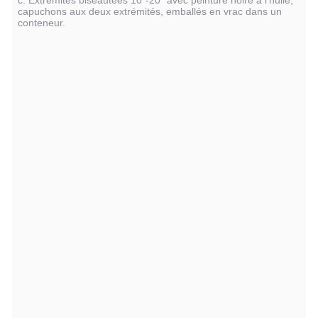
c. Extrémités biseautées 10"-20" avec peinture noire à l'huile,
capuchons aux deux extrémités, emballés en vrac dans un
conteneur.