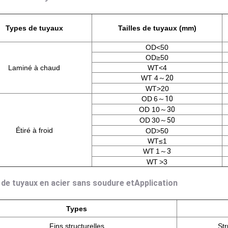
Types de tuyaux
Tailles de tuyaux (mm)
OD<50
OD≥50
Laminé à chaud
WT<4
WT 4
～
20
WT>20
OD
6
～
10
OD 10
～
30
OD
30
～
50
Étiré à froid
OD>50
WT≤1
WT
1
～
3
WT
>3
 de tuyaux en acier sans soudure
et
Application
Types
Fins structurelles
Str