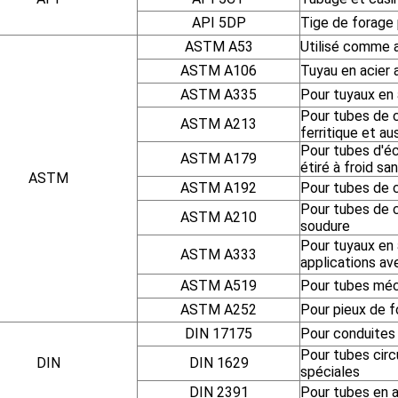
API 5DP
Tige de forage 
ASTM A53
Utilisé comme a
ASTM A106
Tuyau en acier 
ASTM A335
Pour tuyaux en 
Pour tubes de c
ASTM A213
ferritique et a
Pour tubes d'éc
ASTM A179
étiré à froid sa
ASTM
ASTM A192
Pour tubes de c
Pour tubes de c
ASTM A210
soudure
Pour tuyaux en 
ASTM A333
applications av
ASTM A519
Pour tubes méca
ASTM A252
Pour pieux de f
DIN 17175
Pour conduites 
Pour tubes circ
DIN
DIN 1629
spéciales
DIN 2391
Pour tubes en ac