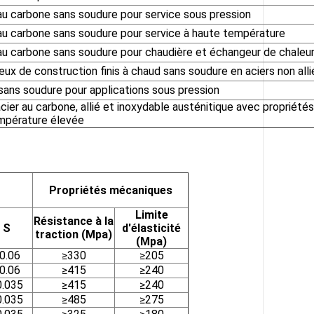
au carbone sans soudure pour service sous pression
au carbone sans soudure pour service à haute température
au carbone sans soudure pour chaudière et échangeur de chaleu
reux de construction finis à chaud sans soudure en aciers non alli
sans soudure pour applications sous pression
cier au carbone, allié et inoxydable austénitique avec propriétés
empérature élevée
Propriétés mécaniques
Limite
Résistance à la
S
d'élasticité
traction (Mpa)
(Mpa)
0.06
≥330
≥205
0.06
≥415
≥240
0.035
≥415
≥240
0.035
≥485
≥275