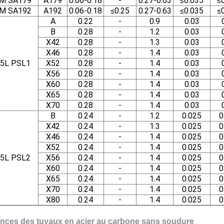
M SA179
A179
0.06-0.18
-
0.27-0.63
≤0.035
≤
M SA192
A192
0.06-0.18
≤0.25
0.27-0.63
≤0.035
≤
A
0.22
-
0.9
0.03
B
0.28
-
1.2
0.03
X42
0.28
-
1.3
0.03
X46
0.28
-
1.4
0.03
 5L
PSL1
X52
0.28
-
1.4
0.03
X56
0.28
-
1.4
0.03
X60
0.28
-
1.4
0.03
X65
0.28
-
1.4
0.03
X70
0.28
-
1.4
0.03
B
0.24
-
1.2
0.025
0
X42
0.24
-
1.3
0.025
0
X46
0.24
-
1.4
0.025
0
X52
0.24
-
1.4
0.025
0
 5L PSL2
X56
0.24
-
1.4
0.025
0
X60
0.24
-
1.4
0.025
0
X65
0.24
-
1.4
0.025
0
X70
0.24
-
1.4
0.025
0
X80
0.24
-
1.4
0.025
0
ances des tuyaux en acier au carbone sans soudure