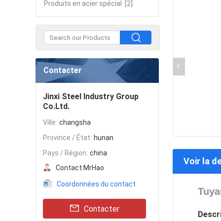
Produits en acier spécial
[2]
Contacter
Jinxi Steel Industry Group
Co.Ltd.
Ville:
changsha
Province / État:
hunan
Pays / Région:
china
Voir la d
Contact:
MrHao
Coordonnées du contact
Tuya
Contacter
Descr