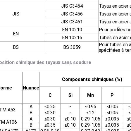
JIS G3454
Tuyau en acier 
JIS
JIS G3456
Tuyau en acier 
JIS G3461
Tuyau en acier 
EN 10210
Pour profilés c
EN
EN 10216
Tubes en acier 
Pour tubes en a
BS
BS 3059
spécifiées à t
sition chimique des tuyaux sans soudure
Composants chimiques (%)
orme
Nuance
C
Si
Mn
P
A
≤0.25
-
≤0.95
≤0.05
≤
TM A53
B
≤0.30
-
≤1.2
≤0.05
≤
A
≤0.30
≥0.10
0.29-1.06
≤0.035
≤
TM A106
B
≤0.35
≥0.10
0.29-1.06
≤0.035
≤