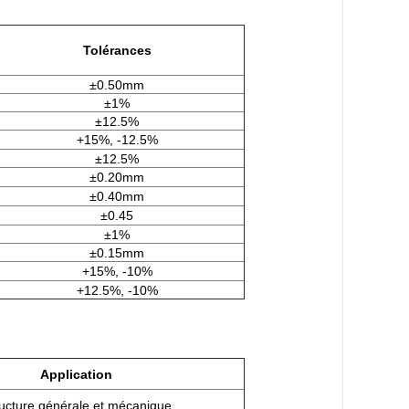
Tolérances
±0.50mm
±1%
±12.5%
+15%, -12.5%
±12.5%
±0.20mm
±0.40mm
±0.45
±1%
±0.15mm
+15%, -10%
+12.5%, -10%
Application
ucture générale et mécanique