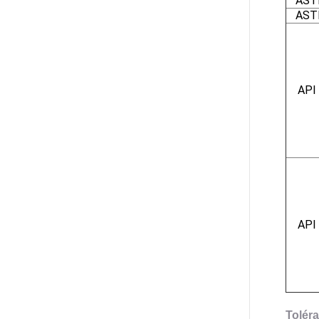
AST
AST
API
API
Tolér