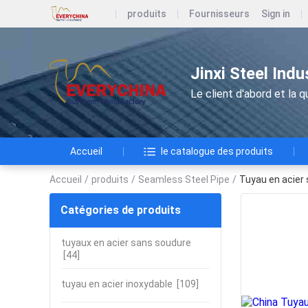
produits
Fournisseurs
Sign in
Jinxi Steel Ind
Le client d'abord et la qu
Accueil
le catalogue des produits
Accueil
/
produits
/
Seamless Steel Pipe
/
Tuyau en acier
Catégories de produits
tuyaux en acier sans soudure
[44]
tuyau en acier inoxydable
[109]