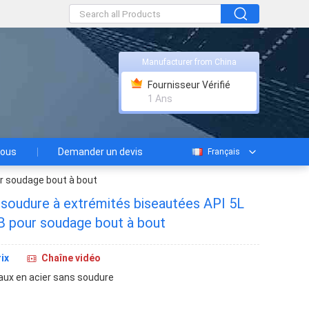
Manufacturer from China
Fournisseur Vérifié
1 Ans
nous
Demander un devis
Français
r soudage bout à bout
 soudure à extrémités biseautées API 5L
 pour soudage bout à bout
ix
Chaîne vidéo
aux en acier sans soudure