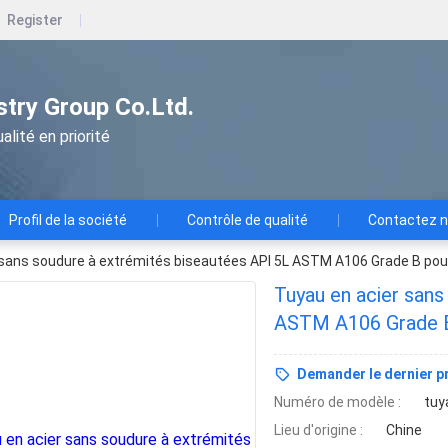
Register
ustry Group Co.Ltd.
alité en priorité
Profil de la société
Contrôle de qualité
Contactez 
 sans soudure à extrémités biseautées API 5L ASTM A106 Grade B pou
Tuyau en acier sans
ASTM A106 Grade B
Demander le dernier pr
Numéro de modèle :
tuy
Lieu d'origine :
Chine