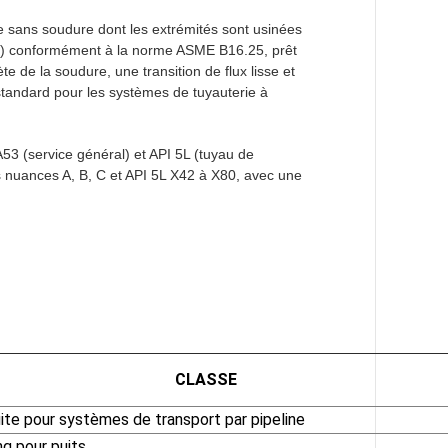
e sans soudure dont les extrémités sont usinées
5°) conformément à la norme ASME B16.25, prêt
 de la soudure, une transition de flux lisse et
 standard pour les systèmes de tuyauterie à
3 (service général) et API 5L (tuyau de
s nuances A, B, C et API 5L X42 à X80, avec une
CLASSE
te pour systèmes de transport par pipeline
g pour puits