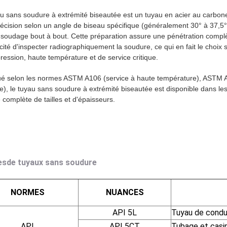
u sans soudure à extrémité biseautée est un tuyau en acier au carbon
écision selon un angle de biseau spécifique (généralement 30° à 37,
 soudage bout à bout. Cette préparation assure une pénétration complète
cité d'inspecter radiographiquement la soudure, ce qui en fait le choix
ression, haute température et de service critique.
é selon les normes ASTM A106 (service à haute température), ASTM A5
e), le tuyau sans soudure à extrémité biseautée est disponible dans le
omplète de tailles et d'épaisseurs.
es
de tuyaux sans soudure
NORMES
NUANCES
API 5L
Tuyau de condui
API
API 5CT
Tubage et casin