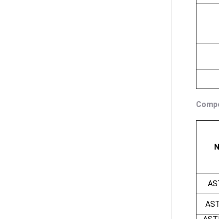
Compo
N
AS
AS