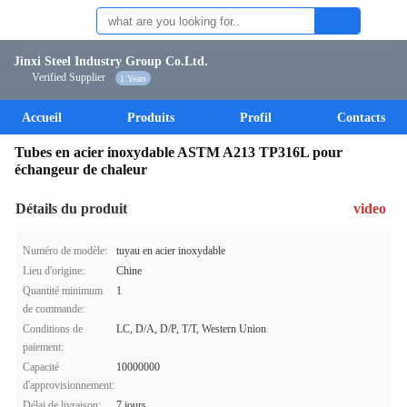
Jinxi Steel Industry Group Co.Ltd.
Verified Supplier
1 Years
Accueil
Produits
Profil
Contacts
Tubes en acier inoxydable ASTM A213 TP316L pour
échangeur de chaleur
Détails du produit
video
Numéro de modèle:
tuyau en acier inoxydable
Lieu d'origine:
Chine
Quantité minimum
1
de commande:
Conditions de
LC, D/A, D/P, T/T, Western Union
paiement:
Capacité
10000000
d'approvisionnement:
Délai de livraison:
7 jours