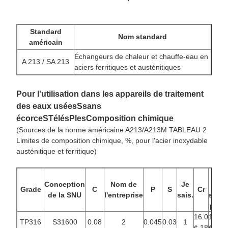
Standard
Nom standard
américain
Échangeurs de chaleur et chauffe-eau en
A 213 / SA 213
aciers ferritiques et austénitiques
Pour l'utilisation dans les appareils de traitement
des eaux usées
S
sans
écorce
S
Télés
P
les
Composition chimique
(Sources de la norme américaine A213/A213M TABLEAU 2
Limites de composition chimique, %, pour l'acier inoxydable
austénitique et ferritique)
Je
Conception
Nom de
Je
ne
Grade
C
P
S
Cr
de la SNU
l'entreprise
sais.
sais
pas
16.0
10.0
TP316
S31600
0.08
2
0.045
0.03
1
2
¢ 18
¢ 14