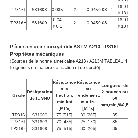
16.0
10.0
TP316L
S31603
0.035
2
0.045
0.03
1
2
¢ 18
¢ 14
0.04
16.0
10.0
TP316H
S31609
2
0.045
0.03
1
2
¢ 0.1
¢ 18
¢ 14
Pièces en acier inoxydable ASTM A213 TP316L
Propriétés mécaniques
(Sources de la norme américaine A213 / A213M TABLEAU 4
Exigences en matière de traction et de dureté)
Résistance
Résistance
Longueur de
à la
au
Désignation
2 pouces ou
Grade
traction,
rendement,
de la SNU
50
min ksi
min ksi
mm,min,%A,B
[MPa]
[MPa]
TP316
S31600
75 [515]
30 [205]
35
TP316L
S31603
70 [485]
25 [170]
35
TP316H
S31609
75 [515]
30 [205]
35