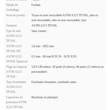
Détails de
Forfaits
l'emballage:
Nom du produit:
Tuyau en acier inoxydable ASTM A213 TP316L, tube en
acier inoxydable, tube en acier inoxydable, tuya
Standard:
ASTM A213 TP316L
Type de tube
Sans couture
ASTM A213
TP316L:
ASTM A213
5,8 mm - 2032 mm
TP316L DE:
ASTM A213
0,3 mm - 60 mm/SCH 5S - SCH XXS
TP316L Épaisseur:
Plage de longueur
5,8/11,86 mètres, 20 pieds (6 mètres), 40 pieds (12 mètres) ou
ASTM A213
personnalisés
TP316L:
Type d'extrémités
Extrémités biseautées, extrémités unies
ASTM A213
TP316L:
Capuchons de
Bouchons en plastique
protection ASTM
A213 TP316L: