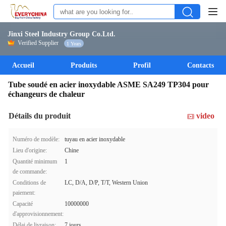
Jinxi Steel Industry Group Co.Ltd.
Verified Supplier
1 Years
Accueil
Produits
Profil
Contacts
Tube soudé en acier inoxydable ASME SA249 TP304 pour
échangeurs de chaleur
Détails du produit
video
Numéro de modèle:
tuyau en acier inoxydable
Lieu d'origine:
Chine
Quantité minimum
1
de commande:
Conditions de
LC, D/A, D/P, T/T, Western Union
paiement:
Capacité
10000000
d'approvisionnement:
Délai de livraison:
7 jours