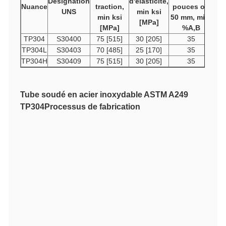
Désignation
d'élasticité,
Nuance
traction,
pouces ou
UNS
min ksi
min ksi
50 mm, min,
[MPa]
[MPa]
%A,B
TP304
S30400
75 [515]
30 [205]
35
TP304L
S30403
70 [485]
25 [170]
35
TP304H
S30409
75 [515]
30 [205]
35
Tube soudé en acier inoxydable ASTM A249
TP304
Processus de fabrication