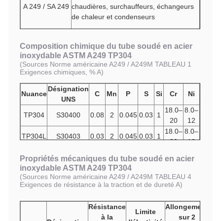
A 249 / SA 249
chaudières, surchauffeurs, échangeurs
de chaleur et condenseurs
Composition chimique du tube soudé en acier
inoxydable ASTM A249 TP304
(
Sources Norme américaine A249 / A249M TABLEAU 1
Exigences chimiques, % A
)
Désignation
Nuance
C
Mn
P
S
Si
Cr
Ni
UNS
18.0–
8.0–
TP304
S30400
0.08
2
0.045
0.03
1
20
12
18.0–
8.0–
TP304L
S30403
0.03
2
0.045
0.03
1
20
12
0.04
18.0–
8.0–
TP304H
S30409
2
0.045
0.03
1
Propriétés mécaniques du tube soudé en acier
– 0.1
20
11
inoxydable ASTM A249 TP304
(
Sources Norme américaine A249 / A249M TABLEAU 4
Exigences de résistance à la traction et de dureté A
)
Résistance
Allongement
Limite
à la
sur 2