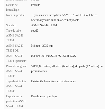
Détails de
Forfaits
l'emballage:
Nom du produit:
Tuyau en acier inoxydable ASME SA249 TP304, tube en
acier inoxydable, tube en acier inoxydable
Standard:
ASME SA249 TP304
Type de tube
soudé
ASME SA249
TP304:
ASME SA249
5,8 mm - 2032 mm
TP304 DE:
ASME SA249
0,3 mm - 60 mm/SCH 5S - SCH XXS
TP304 Épaisseur:
Plage de longueur
5,8/11,86 mètres, 20 pieds (6 mètres), 40 pieds (12 mètres) ou
ASME SA249
personnalisés
TP304:
Type d'extrémités
Extrémités biseautées, extrémités unies
ASME SA249
TP304:
Capuchons de
Bouchons en plastique
protection ASME
SA249 TP304: