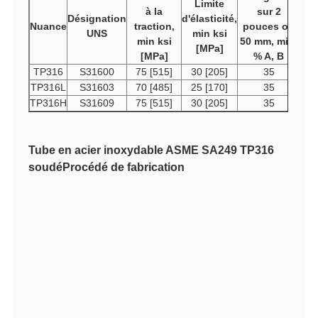
Limite
à la
sur 2
Désignation
d'élasticité,
Nuance
traction,
pouces ou
UNS
min ksi
min ksi
50 mm, min,
[MPa]
[MPa]
% A, B
TP316
S31600
75 [515]
30 [205]
35
TP316L
S31603
70 [485]
25 [170]
35
TP316H
S31609
75 [515]
30 [205]
35
Tube en acier inoxydable ASME SA249 TP316
soudé
Procédé de fabrication