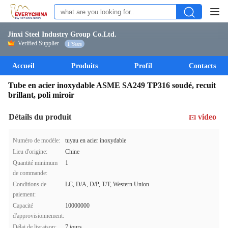
Jinxi Steel Industry Group Co.Ltd.
Verified Supplier
1 Years
Accueil
Produits
Profil
Contacts
Tube en acier inoxydable ASME SA249 TP316 soudé, recuit
brillant, poli miroir
Détails du produit
video
Numéro de modèle:
tuyau en acier inoxydable
Lieu d'origine:
Chine
Quantité minimum
1
de commande:
Conditions de
LC, D/A, D/P, T/T, Western Union
paiement:
Capacité
10000000
d'approvisionnement:
Délai de livraison:
7 jours