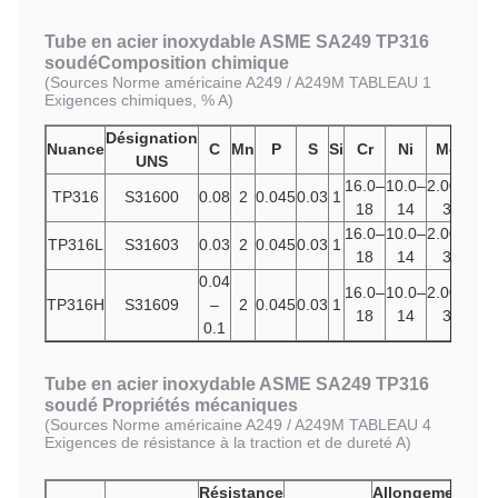
Tube en acier inoxydable ASME SA249 TP316
soudé
Composition chimique
(
Sources Norme américaine A249 / A249M TABLEAU 1
Exigences chimiques, % A
)
Désignation
Nuance
C
Mn
P
S
Si
Cr
Ni
Mo
UNS
16.0–
10.0–
2.00–
TP316
S31600
0.08
2
0.045
0.03
1
18
14
3
16.0–
10.0–
2.00–
TP316L
S31603
0.03
2
0.045
0.03
1
18
14
3
0.04
16.0–
10.0–
2.00–
TP316H
S31609
–
2
0.045
0.03
1
18
14
3
0.1
Tube en acier inoxydable ASME SA249 TP316
soudé Propriétés mécaniques
(
Sources Norme américaine A249 / A249M TABLEAU 4
Exigences de résistance à la traction et de dureté A
)
Résistance
Allongement