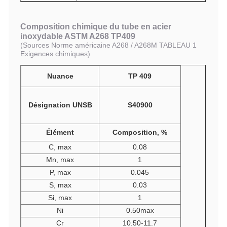
Composition chimique du tube en acier
inoxydable ASTM A268 TP409
(
Sources Norme américaine A
268
/ A2
68
M TABLEAU 1
Exigences chimiques
)
Nuance
TP 409
Désignation UNSB
S40900
Élément
Composition, %
C, max
0.08
Mn, max
1
P, max
0.045
S, max
0.03
Si, max
1
Ni
0.50max
Cr
10.50-11.7