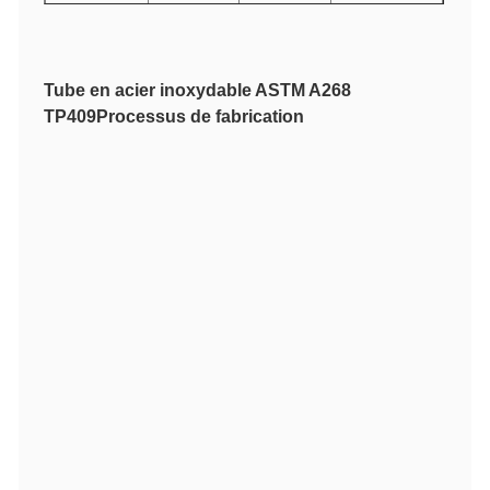
TP 409
55[380]
30[205]
20
S40900
Tube en acier inoxydable ASTM A268
TP409
Processus de fabrication