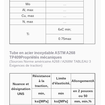
Mo
…
Al, max
…
Cu, max
…
N, max
…
6xC min;
Ti
0.75max
Tube en acier inoxydable ASTM A268
TP409
Propriétés mécaniques
(
Sources Norme américaine A
268
/ A2
68
M TABLEAU 3
Exigences de traction
)
Résistance
Limite
à la
AllongementA
d'élasticité,
Nuance et
traction,
désignation
en 2 pouces
min,
min
UNS
ou 50
ksi[MPa]
ksi[MPa]
mm, min,%