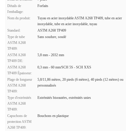
Détails de
Forfaits
l'emballage:
Nom du produit:
Tuyau en acier inoxydable ASTM A268 TP409, tube en acier
inoxydable, tube en acier inoxydable, tuyau
Standard:
ASTM A268 TP409
Type de tube
Sans soudure, soudé
ASTM A268
TP409:
ASTM A268
5,8 mm - 2032 mm
TP409 DE:
ASTM A268
0,3 mm - 60 mm/SCH 5S - SCH XXS
TP409 Épaisseur:
Plage de longueur
5,8/11,86 mètres, 20 pieds (6 mètres), 40 pieds (12 mètres) ou
ASTM A268
personnalisés
TP409:
Type d'extrémités
Extrémités biseautées, extrémités unies
ASTM A268
TP409:
Capuchons de
Bouchons en plastique
protection ASTM
A268 TP409: