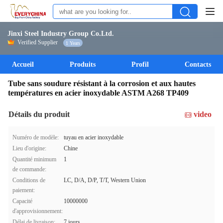
Jinxi Steel Industry Group Co.Ltd.
Verified Supplier
1 Years
Accueil
Produits
Profil
Contacts
Tube sans soudure résistant à la corrosion et aux hautes
températures en acier inoxydable ASTM A268 TP409
Détails du produit
video
Numéro de modèle:
tuyau en acier inoxydable
Lieu d'origine:
Chine
Quantité minimum
1
de commande:
Conditions de
LC, D/A, D/P, T/T, Western Union
paiement:
Capacité
10000000
d'approvisionnement:
Délai de livraison:
7 jours