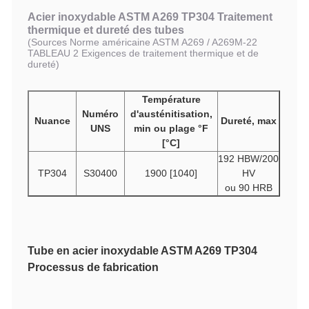
TP304
S30400
515
205
35
Acier inoxydable ASTM A269 TP304
Traitement
thermique et dureté des tubes
(Sources Norme américaine ASTM A269 / A269M-22
TABLEAU 2 Exigences de traitement thermique et de
dureté)
Température
Numéro
d'austénitisation,
Nuance
Dureté, max
UNS
min ou plage °F
[°C]
192 HBW/200
TP304
S30400
1900 [1040]
HV
ou 90 HRB
Tube en acier inoxydable ASTM A269 TP304
Processus de fabrication