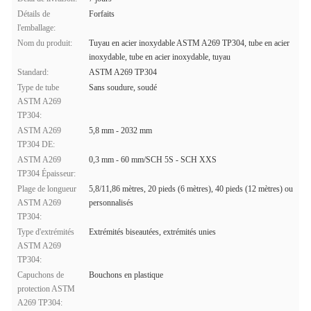
Détails de
Forfaits
l'emballage:
Nom du produit:
Tuyau en acier inoxydable ASTM A269 TP304, tube en acier
inoxydable, tube en acier inoxydable, tuyau
Standard:
ASTM A269 TP304
Type de tube
Sans soudure, soudé
ASTM A269
TP304:
ASTM A269
5,8 mm - 2032 mm
TP304 DE:
ASTM A269
0,3 mm - 60 mm/SCH 5S - SCH XXS
TP304 Épaisseur:
Plage de longueur
5,8/11,86 mètres, 20 pieds (6 mètres), 40 pieds (12 mètres) ou
ASTM A269
personnalisés
TP304:
Type d'extrémités
Extrémités biseautées, extrémités unies
ASTM A269
TP304:
Capuchons de
Bouchons en plastique
protection ASTM
A269 TP304: