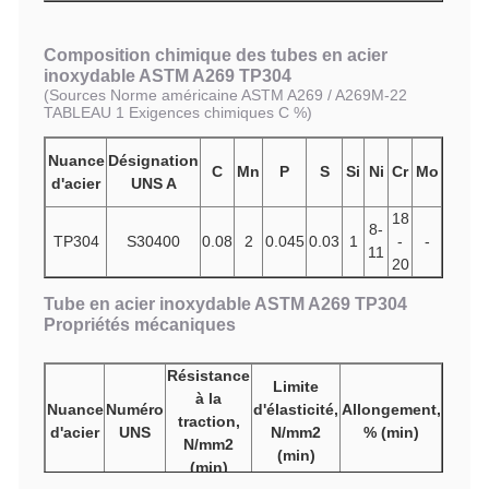
Composition chimique des tubes en acier
inoxydable ASTM A269 TP304
(
Sources Norme américaine ASTM A269 / A269M-22
TABLEAU 1 Exigences chimiques C %)
Nuance
Désignation
C
Mn
P
S
Si
Ni
Cr
Mo
d'acier
UNS A
18
8-
TP304
S30400
0.08
2
0.045
0.03
1
-
-
11
20
Tube en acier inoxydable ASTM A269 TP304
Propriétés mécaniques
Résistance
Limite
à la
Nuance
Numéro
d'élasticité,
Allongement,
traction,
d'acier
UNS
N/mm2
% (min)
N/mm2
(min)
(min)