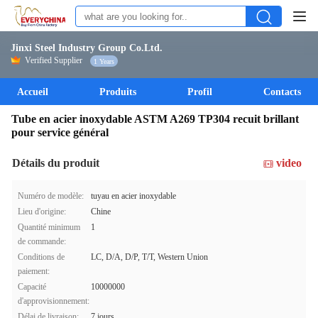
Jinxi Steel Industry Group Co.Ltd.
Verified Supplier
1 Years
Accueil
Produits
Profil
Contacts
Tube en acier inoxydable ASTM A269 TP304 recuit brillant
pour service général
Détails du produit
video
Numéro de modèle:
tuyau en acier inoxydable
Lieu d'origine:
Chine
Quantité minimum
1
de commande:
Conditions de
LC, D/A, D/P, T/T, Western Union
paiement:
Capacité
10000000
d'approvisionnement:
Délai de livraison:
7 jours