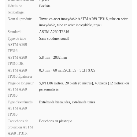
Détails de
Forfaits
l'emballage:
Nom du produit:
Tuyau en acier inoxydable ASTM A269 TP316, tube en acier
inoxydable, tube en acier inoxydable, tuyau
Standard:
ASTM A269 TP316
Type de tube
Sans soudure, soudé
ASTM A269
TP316:
ASTM A269
5,8 mm - 2032 mm
TP316 DE:
ASTM A269
0,3 mm - 60 mm/SCH 5S - SCH XXS
TP316 Épaisseur:
Plage de longueur
5,8/11,86 mètres, 20 pieds (6 mètres), 40 pieds (12 mètres) ou
ASTM A269
personnalisés
TP316:
Type d'extrémités
Extrémités biseautées, extrémités unies
ASTM A269
TP316:
Capuchons de
Bouchons en plastique
protection ASTM
A269 TP316: