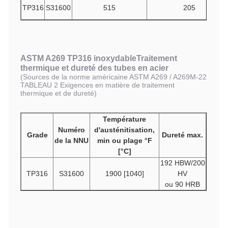
TP316
S31600
515
205
ASTM A269 TP316 inoxydable
Traitement
thermique et dureté des tubes en acier
(Sources de la norme américaine ASTM A269 / A269M-22
TABLEAU 2 Exigences en matière de traitement
thermique et de dureté)
Température
Numéro
d'austénitisation,
Grade
Dureté max.
de la NNU
min ou plage °F
[°C]
192 HBW/200
TP316
S31600
1900 [1040]
HV
ou 90 HRB