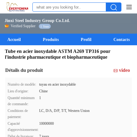
Jinxi Steel Industry Group Co.Ltd.
Verified Supplier
1 Years
Accueil
Produits
Profil
Contacts
Tube en acier inoxydable ASTM A269 TP316 pour
l'industrie pharmaceutique et biopharmaceutique
Détails du produit
video
Numéro de modèle:
tuyau en acier inoxydable
Lieu d'origine:
Chine
Quantité minimum
1
de commande:
Conditions de
LC, D/A, D/P, T/T, Western Union
paiement:
Capacité
10000000
d'approvisionnement:
Délai de livraison:
7 jours