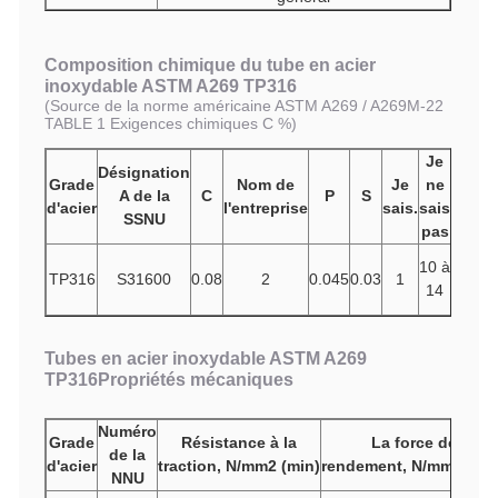
Composition chimique du tube en acier
inoxydable ASTM A269 TP316
(
Source de la norme américaine ASTM A269 / A269M-22
TABLE 1 Exigences chimiques C %)
Je
Je
Désignation
Grade
Nom de
Je
ne
vo
A de la
C
P
S
Cr
d'acier
l'entreprise
sais.
sais
e
SSNU
pas
pri
16
10 à
TP316
S31600
0.08
2
0.045
0.03
1
à
2 à
14
18
Tubes en acier inoxydable ASTM A269
TP316
Propriétés mécaniques
Numéro
Grade
Résistance à la
La force de
de la
d'acier
traction,
N/mm2
(min)
rendement,
N/mm2
(min
NNU