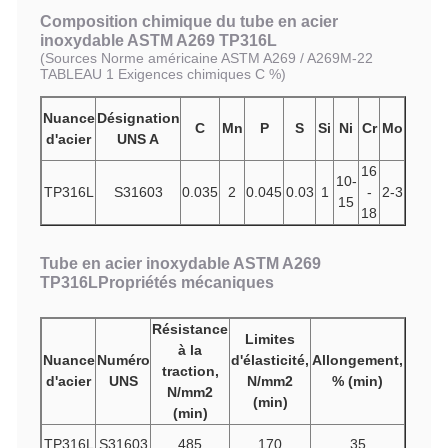
Composition chimique du tube en acier
inoxydable ASTM A269 TP316L
(
Sources Norme américaine ASTM A269 / A269M-22
TABLEAU 1 Exigences chimiques C %)
Nuance
Désignation
C
Mn
P
S
Si
Ni
Cr
Mo
d'acier
UNS A
16
10-
TP316L
S31603
0.035
2
0.045
0.03
1
-
2-3
15
18
Tube en acier inoxydable ASTM A269
TP316L
Propriétés mécaniques
Résistance
Limites
à la
Nuance
Numéro
d'élasticité,
Allongement,
traction,
d'acier
UNS
N/mm2
% (min)
N/mm2
(min)
(min)
TP316L
S31603
485
170
35