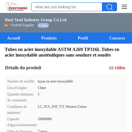
Jinxi Steel Industry Group Co.Ltd.
Verified Supplier
1 Years
Accueil
Produits
Profil
Contacts
Tubes en acier inoxydable ASTM A269 TP316L Tubes en
acier inoxydable austénitiques sans soudure et soudés
Détails du produit
video
Numéro de modèle:
tuyau en acier inoxydable
Lieu d'origine:
Chine
Quantité minimum
1
de commande:
Conditions de
LC, D/A, D/P, T/T, Western Union
paiement:
Capacité
10000000
d'approvisionnement:
Délai de livraison:
7 jours