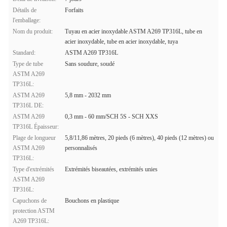
Détails de
Forfaits
l'emballage:
Nom du produit:
Tuyau en acier inoxydable ASTM A269 TP316L, tube en
acier inoxydable, tube en acier inoxydable, tuya
Standard:
ASTM A269 TP316L
Type de tube
Sans soudure, soudé
ASTM A269
TP316L:
ASTM A269
5,8 mm - 2032 mm
TP316L DE:
ASTM A269
0,3 mm - 60 mm/SCH 5S - SCH XXS
TP316L Épaisseur:
Plage de longueur
5,8/11,86 mètres, 20 pieds (6 mètres), 40 pieds (12 mètres) ou
ASTM A269
personnalisés
TP316L:
Type d'extrémités
Extrémités biseautées, extrémités unies
ASTM A269
TP316L:
Capuchons de
Bouchons en plastique
protection ASTM
A269 TP316L: