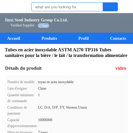
Jinxi Steel Industry Group Co.Ltd.
Verified Supplier
1 Years
Accueil
Produits
Profil
Contacts
Tubes en acier inoxydable ASTM A270 TP316 Tubes
sanitaires pour la bière / le lait / la transformation alimentaire
Détails du produit
video
Numéro de modèle:
tuyau en acier inoxydable
Lieu d'origine:
Chine
Quantité minimum
1
de commande:
Conditions de
LC, D/A, D/P, T/T, Western Union
paiement:
Capacité
10000000
d'approvisionnement:
Délai de livraison:
7 jours