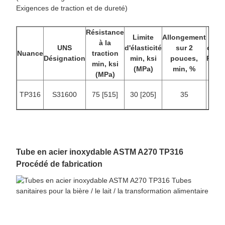
Exigences de traction et de dureté)
Résistance
Limite
Allongement
Num
à la
UNS
d'élasticité
sur 2
de du
Nuance
traction
Désignation
min, ksi
pouces,
Rockw
min, ksi
(MPa)
min, %
m
(MPa)
TP316
S31600
75 [515]
30 [205]
35
B
Tube en acier inoxydable ASTM A270 TP316
Procédé de fabrication