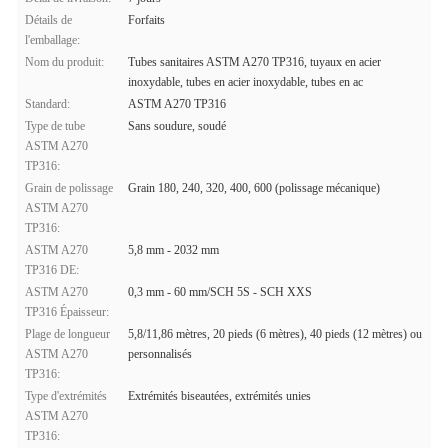
Détails de
Forfaits
l'emballage:
Nom du produit:
Tubes sanitaires ASTM A270 TP316, tuyaux en acier
inoxydable, tubes en acier inoxydable, tubes en ac
Standard:
ASTM A270 TP316
Type de tube
Sans soudure, soudé
ASTM A270
TP316:
Grain de polissage
Grain 180, 240, 320, 400, 600 (polissage mécanique)
ASTM A270
TP316:
ASTM A270
5,8 mm - 2032 mm
TP316 DE:
ASTM A270
0,3 mm - 60 mm/SCH 5S - SCH XXS
TP316 Épaisseur:
Plage de longueur
5,8/11,86 mètres, 20 pieds (6 mètres), 40 pieds (12 mètres) ou
ASTM A270
personnalisés
TP316:
Type d'extrémités
Extrémités biseautées, extrémités unies
ASTM A270
TP316: