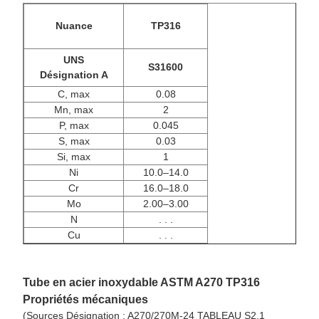
Nuance
TP316
UNS
S31600
Désignation A
C, max
0.08
Mn, max
2
P, max
0.045
S, max
0.03
Si, max
1
Ni
10.0–14.0
Cr
16.0–18.0
Mo
2.00–3.00
N
. . .
Cu
. . .
Tube en acier inoxydable ASTM A270 TP316
Propriétés mécaniques
(Sources Désignation : A270/270M-24 TABLEAU S2.1