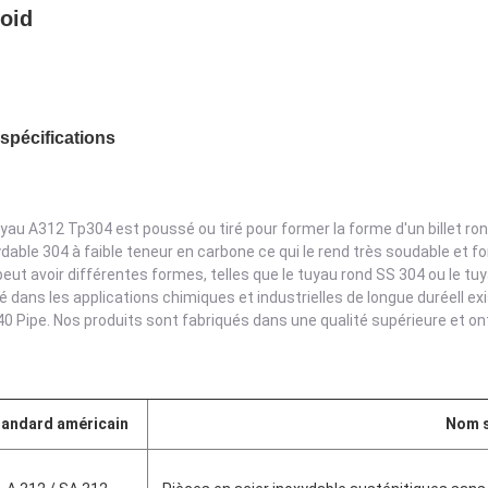
roid
spécifications
uyau A312 Tp304 est poussé ou tiré pour former la forme d'un billet ro
ydable 304 à faible teneur en carbone ce qui le rend très soudable et 
peut avoir différentes formes, telles que le tuyau rond SS 304 ou le t
sé dans les applications chimiques et industrielles de longue duréeIl ex
0 Pipe. Nos produits sont fabriqués dans une qualité supérieure et ont
tandard américain
Nom 