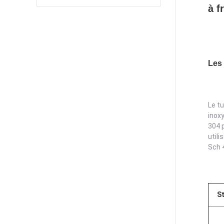
à f
Les 
Le t
inox
304 
utili
Sch 4
S