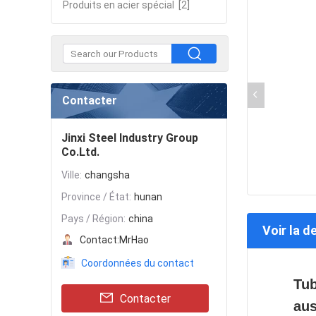
Produits en acier spécial
[2]
Contacter
Jinxi Steel Industry Group
Co.Ltd.
Ville:
changsha
Province / État:
hunan
Pays / Région:
china
Voir la d
Contact:
MrHao
Coordonnées du contact
Tub
Contacter
aus