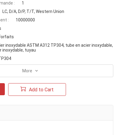
mande :
1
LC, D/A, D/P, T/T, Western Union
ent :
10000000
s
Forfaits
ier inoxydable ASTM A312 TP304, tube en acier inoxydable,
r inoxydable, tuyau
TP304
More
Add to Cart