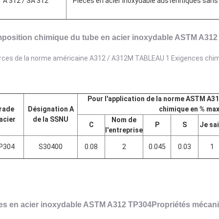
A 312 / SA 312
Pièces en acier inoxydable austénitiques sans 
position chimique du tube en acier inoxydable ASTM A312
rces de la norme américaine A312 / A312M TABLEAU 1 Exigences chi
Pour l'application de la norme ASTM A3
rade
Désignation A
chimique en % ma
acier
de la SSNU
Nom de
C
P
S
Je sai
l'entreprise
P304
S30400
0.08
2
0.045
0.03
1
es en acier inoxydable ASTM A312 TP304
Propriétés mécan