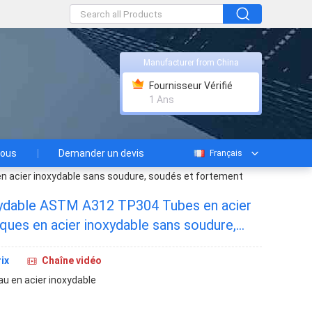
Manufacturer from China
Fournisseur Vérifié
1 Ans
nous
Demander un devis
Français
n acier inoxydable sans soudure, soudés et fortement
xydable ASTM A312 TP304 Tubes en acier
iques en acier inoxydable sans soudure,
 travaillés à froid
ix
Chaîne vidéo
au en acier inoxydable