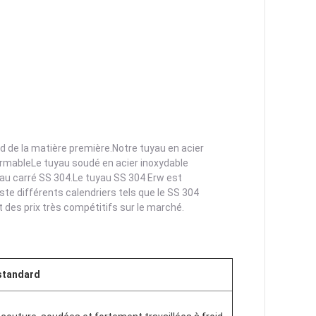
nd de la matière première.Notre tuyau en acier
formableLe tuyau soudé en acier inoxydable
uyau carré SS 304.Le tuyau SS 304 Erw est
iste différents calendriers tels que le SS 304
 des prix très compétitifs sur le marché.
standard