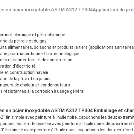
Application du pro
es en acier inoxydable ASTM A312 TP304
tement chimique et pétrochimique
trie du pétrole et du gaz
its alimentaires, boissons et produits laitiers (applications sanitaires
strie pharmaceutique et biotechnologique
ices d'architecture et de construction
ation d'électricité
ne et construction navale
trie de la pâte et du papier
ngeurs de chaleur et condensateurs
s résistantes à la corrosion à usage général
Emballage et ch
es en acier inoxydable ASTM A312 TP304
-2" fin simple avec peinture à l'huile noire, capuchons les deux extré
 pouces, extrémité bisellée avec peinture à l'huile noire, deux extrém
0" Fin biselé avec peinture à l'huile noire, capuchons les deux extrémi