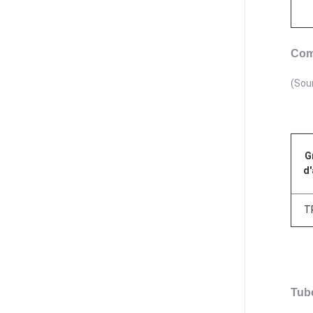
Com
(Sou
G
d'
T
Tub