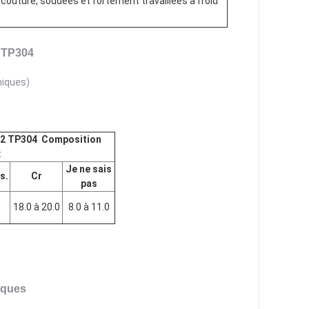
couture, soudées et fortement travaillées à froid
 TP304
miques)
12 TP304
Composition
x
Je ne sais
s.
Cr
pas
18.0 à 20.0
8.0 à 11.0
iques