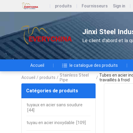
produits
Fournisseurs
Sign in
Jinxi Steel Ind
Le client d'abord et la qu
Accueil
le catalogue des produits
Stainless Steel
Tubes en acier i
Accueil
/
produits
/
/
Pipe
travaillés à froid
Catégories de produits
tuyaux en acier sans soudure
[44]
tuyau en acier inoxydable
[109]