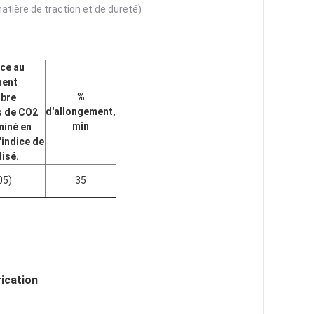
ière de traction et de dureté)
ce au
ment
%
bre
d'allongement,
s de CO2
min
miné en
'indice de
lisé.
05)
35
ication