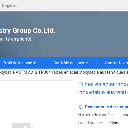
Register
ustry Group Co.Ltd.
alité en priorité
Profil de la société
Contrôle de qualité
Contactez 
noxydable ASTM A312 TP304 Tubes en acier inoxydable austénitiques e
Tubes en acier ino
inoxydable austénit
soudés et fortement
Demander le dernier pr
Numéro de modèle :
tuy
Lieu d'origine :
Chine