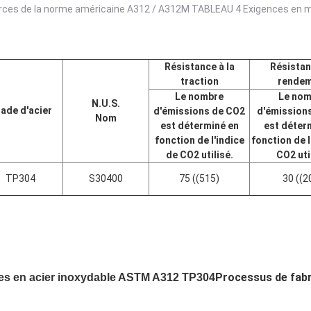
rces de la norme américaine A312 / A312M TABLEAU 4 Exigences en mat
Résistance à la
Résistan
traction
rende
Le nombre
Le nom
N.U.S.
ade d'acier
d'émissions de CO2
d'émission
Nom
est déterminé en
est déter
fonction de l'indice
fonction de l
de CO2 utilisé.
CO2 uti
TP304
S30400
75 ((515)
30 ((2
Processus de fabr
es en acier inoxydable ASTM A312 TP304