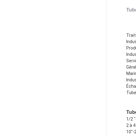
Tub
Trai
Indus
Produ
Indu
Serv
Génér
Mari
Indus
Écha
Tube
Tub
1/2 "
2 à 4
10"-2