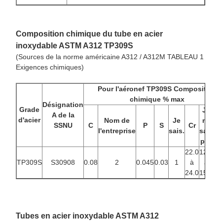
Composition chimique du tube en acier
inoxydable ASTM A312 TP309S
(Sources de la norme américaine A312 / A312M TABLEAU 1
Exigences chimiques)
Pour l'aéronef
TP309S Composition
chimique % max
Désignation
Grade
Je
A de la
d'acier
Nom de
Je
ne
v
SSNU
C
P
S
Cr
l'entreprise
sais.
sais
pas
pr
22.0
12.0
TP309S
S30908
0.08
2
0.045
0.03
1
à
à
0
24.0
15.0
Tubes en acier inoxydable ASTM A312