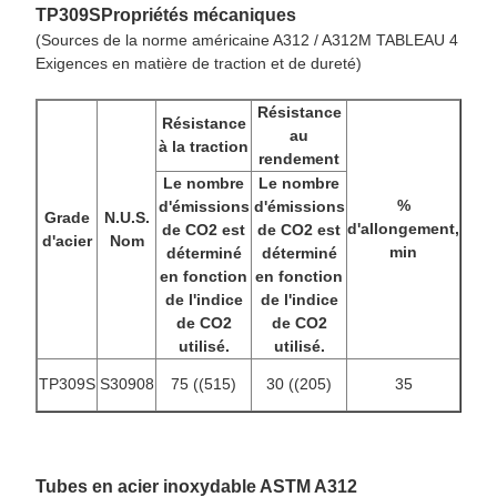
TP309S
Propriétés mécaniques
(Sources de la norme américaine A312 / A312M TABLEAU 4
Exigences en matière de traction et de dureté)
Résistance
Résistance
au
à la traction
rendement
Le nombre
Le nombre
%
d'émissions
d'émissions
Grade
N.U.S.
d'allongement,
de CO2 est
de CO2 est
d'acier
Nom
min
déterminé
déterminé
en fonction
en fonction
de l'indice
de l'indice
de CO2
de CO2
utilisé.
utilisé.
TP309S
S30908
75 ((515)
30 ((205)
35
Tubes en acier inoxydable ASTM A312