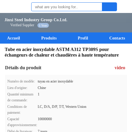
Jinxi Steel Industry Group Co.Ltd.
Verified Supplier
1 Years
Accueil
Produits
Profil
Contacts
Tube en acier inoxydable ASTM A312 TP309S pour
échangeurs de chaleur et chaudières à haute température
Détails du produit
video
Numéro de modèle:
tuyau en acier inoxydable
Lieu d'origine:
Chine
Quantité minimum
1
de commande:
Conditions de
LC, D/A, D/P, T/T, Western Union
paiement:
Capacité
10000000
d'approvisionnement:
Délai de livraison:
7 jours