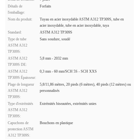
Détails de
Forfaits
l'emballage:
Nom du produit:
Tuyau en acier inoxydable ASTM A312 TP309S, tube en
acier inoxydable, tube en acier inoxydable, tuya
Standard:
ASTM A312 TP309S
Type de tube
Sans soudure, soudé
ASTM A312
TP309S:
ASTM A312
5,8 mm - 2032 mm
TP309S DE:
ASTM A312
0,3 mm - 60 mm/SCH 5S - SCH XXS
TP309S Épaisseur:
Plage de longueur
5,8/11,86 mètres, 20 pieds (6 mètres), 40 pieds (12 mètres) ou
ASTM A312
personnalisés
TP309S:
Type d'extrémités
Extrémités biseautées, extrémités unies
ASTM A312
TP309S:
Capuchons de
Bouchons en plastique
protection ASTM
A312 TP309S: