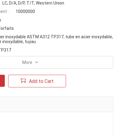
LC, D/A, D/P, T/T, Western Union
ent :
10000000
s
Forfaits
ier inoxydable ASTM A312 TP317, tube en acier inoxydable,
r inoxydable, tuyau
TP317
More
Add to Cart