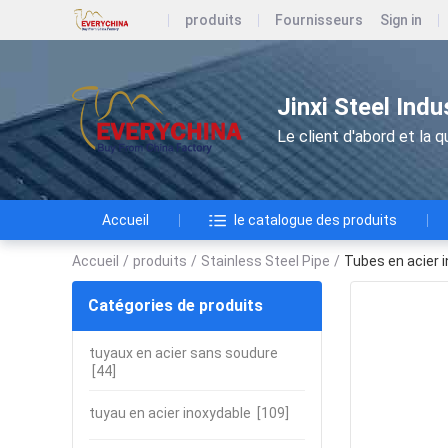
produits
Fournisseurs
Sign in
Jinxi Steel Ind
Le client d'abord et la qu
Accueil
le catalogue des produits
Accueil
/
produits
/
Stainless Steel Pipe
/
Tubes en acier 
Catégories de produits
tuyaux en acier sans soudure
[44]
tuyau en acier inoxydable
[109]