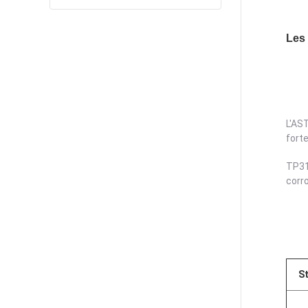
Les 
L'AS
fort
TP31
corr
S