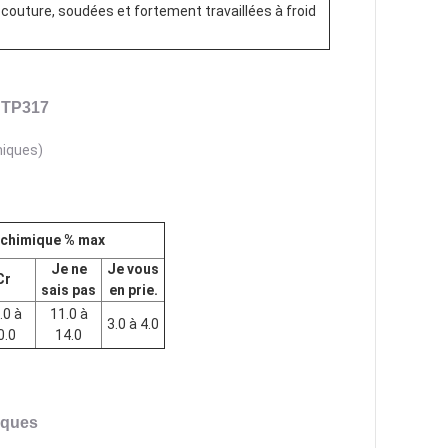
couture, soudées et fortement travaillées à froid
 TP317
miques)
chimique % max
Je ne
Je vous
Cr
sais pas
en prie.
.0 à
11.0 à
3.0 à 4.0
0.0
14.0
iques