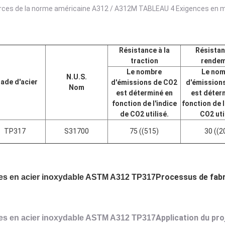
rces de la norme américaine A312 / A312M TABLEAU 4 Exigences en mat
Résistance à la
Résistan
traction
rende
Le nombre
Le nom
N.U.S.
ade d'acier
d'émissions de CO2
d'émission
Nom
est déterminé en
est déter
fonction de l'indice
fonction de l
de CO2 utilisé.
CO2 uti
TP317
S31700
75 ((515)
30 ((2
Processus de fabr
es en acier inoxydable ASTM A312 TP317
Application du pro
es en acier inoxydable ASTM A312 TP317