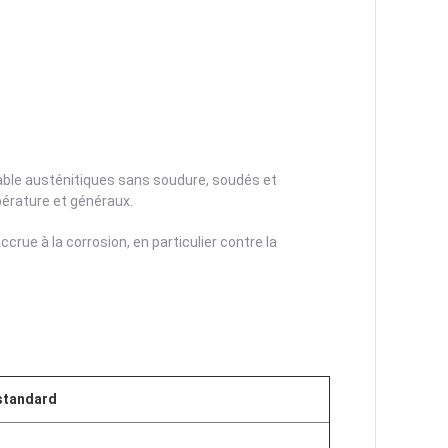
dable austénitiques sans soudure, soudés et
pérature et généraux.
rue à la corrosion, en particulier contre la
standard