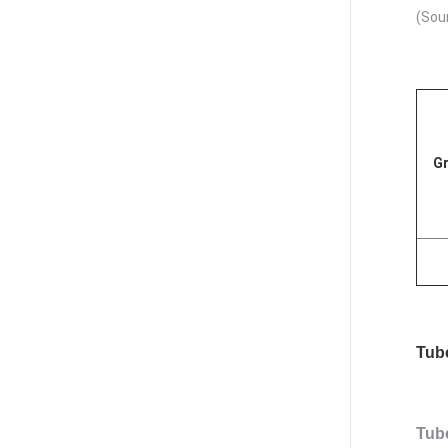
(Sou
Gr
Tub
Tub