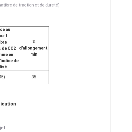
ière de traction et de dureté)
ce au
ment
%
bre
d'allongement,
s de CO2
min
miné en
'indice de
lisé.
05)
35
ication
jet