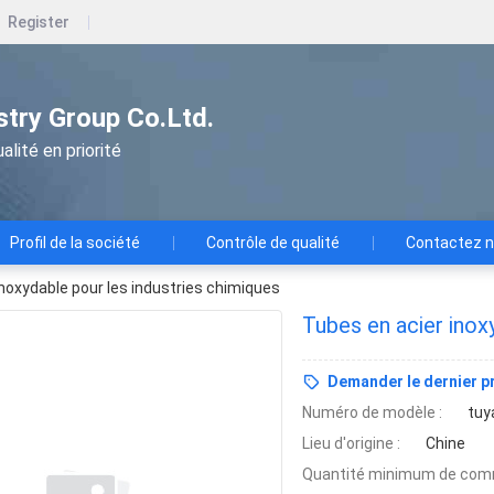
Register
ustry Group Co.Ltd.
alité en priorité
Profil de la société
Contrôle de qualité
Contactez 
inoxydable pour les industries chimiques
Tubes en acier inox
Demander le dernier pr
Numéro de modèle :
tuy
Lieu d'origine :
Chine
Quantité minimum de com