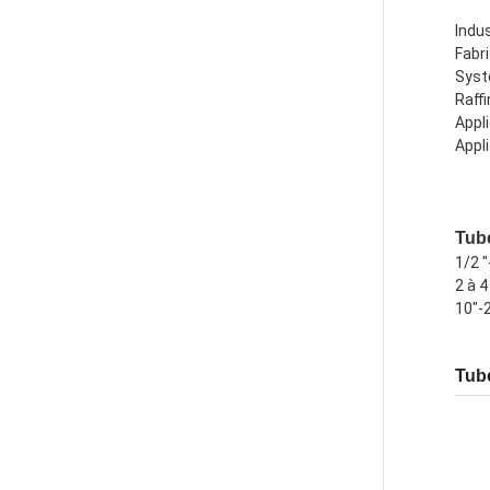
Indu
Fabri
Syst
Raffi
Appl
Appl
Tub
1/2 "
2 à 4
10"-2
Tub