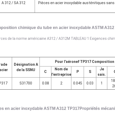
A 312 / SA 312
Pièces en acier inoxydable austénitiques sans 
position chimique du tube en acier inoxydable ASTM A312
rces de la norme américaine A312 / A312M TABLEAU 1 Exigences chi
Pour l'aéronef
TP317 Composition 
rade
Désignation A
Nom de
Je
acier
de la SSNU
C
P
S
l'entreprise
sais.
18
P317
S31700
0.08
2
0.045
0.03
1
2
es en acier inoxydable ASTM A312 TP317
Propriétés mécan