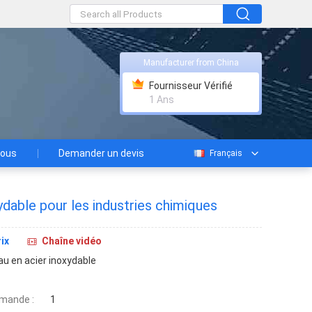
Manufacturer from China
Fournisseur Vérifié
1 Ans
nous
Demander un devis
Français
ydable pour les industries chimiques
ix
Chaîne vidéo
au en acier inoxydable
mande :
1