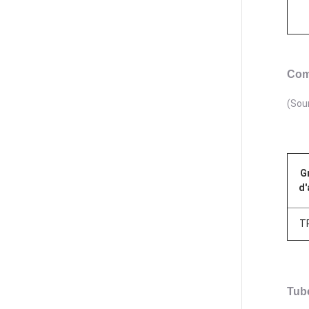
Com
(Sou
G
d'
T
Tub