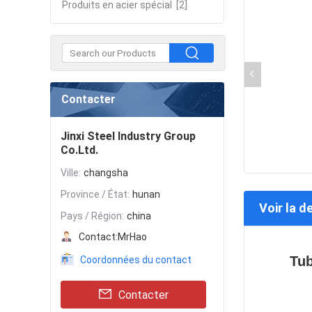
Produits en acier spécial
[2]
Contacter
Jinxi Steel Industry Group
Co.Ltd.
Ville:
changsha
Province / État:
hunan
Voir la d
Pays / Région:
china
Contact:
MrHao
Tub
Coordonnées du contact
Contacter