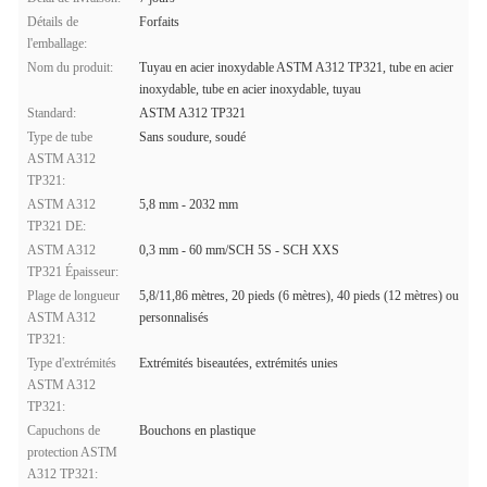
Détails de
Forfaits
l'emballage:
Nom du produit:
Tuyau en acier inoxydable ASTM A312 TP321, tube en acier
inoxydable, tube en acier inoxydable, tuyau
Standard:
ASTM A312 TP321
Type de tube
Sans soudure, soudé
ASTM A312
TP321:
ASTM A312
5,8 mm - 2032 mm
TP321 DE:
ASTM A312
0,3 mm - 60 mm/SCH 5S - SCH XXS
TP321 Épaisseur:
Plage de longueur
5,8/11,86 mètres, 20 pieds (6 mètres), 40 pieds (12 mètres) ou
ASTM A312
personnalisés
TP321:
Type d'extrémités
Extrémités biseautées, extrémités unies
ASTM A312
TP321:
Capuchons de
Bouchons en plastique
protection ASTM
A312 TP321: