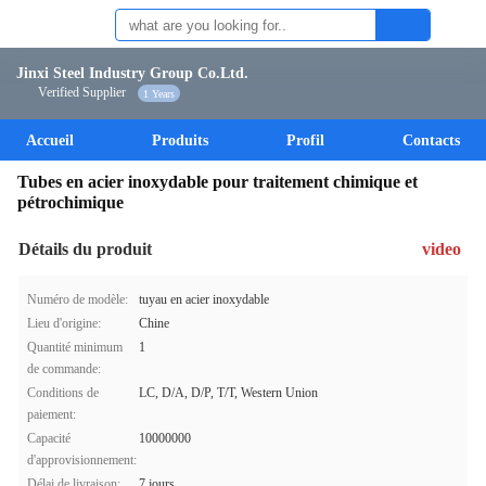
Jinxi Steel Industry Group Co.Ltd.
Verified Supplier
1 Years
Accueil
Produits
Profil
Contacts
Tubes en acier inoxydable pour traitement chimique et
pétrochimique
Détails du produit
video
Numéro de modèle:
tuyau en acier inoxydable
Lieu d'origine:
Chine
Quantité minimum
1
de commande:
Conditions de
LC, D/A, D/P, T/T, Western Union
paiement:
Capacité
10000000
d'approvisionnement:
Délai de livraison:
7 jours