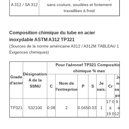
A 312 / SA 312
sans couture, soudées et fortement
travaillées à froid
Composition chimique du tube en acier
inoxydable ASTM A312 TP321
(Sources de la norme américaine A312 / A312M TABLEAU 1
Exigences chimiques)
Pour l'aéronef
TP321 Composition
chimique % max
Désignation
Grade
Je
A de la
d'acier
Nom de
Je
ne
SSNU
C
P
S
Cr
N.B
l'entreprise
sais.
sais
pas
17.0
9.0
TP321
S32100
0.08
2
0.045
0.03
1
à
à
0.
19.0
12.0