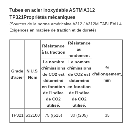
Tubes en acier inoxydable ASTM A312
TP321
Propriétés mécaniques
(Sources de la norme américaine A312 / A312M TABLEAU 4
Exigences en matière de traction et de dureté)
Résistance
Résistance
au
à la traction
rendement
Le nombre
Le nombre
%
d'émissions
d'émissions
Grade
N.U.S.
d'allongement,
de CO2 est
de CO2 est
d'acier
Nom
min
déterminé
déterminé
en fonction
en fonction
de l'indice
de l'indice
de CO2
de CO2
utilisé.
utilisé.
TP321
S32100
75 ((515)
30 ((205)
35