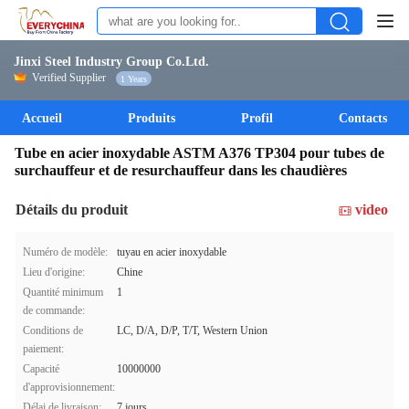
Jinxi Steel Industry Group Co.Ltd.
Verified Supplier
1 Years
Accueil
Produits
Profil
Contacts
Tube en acier inoxydable ASTM A376 TP304 pour tubes de
surchauffeur et de resurchauffeur dans les chaudières
Détails du produit
video
Numéro de modèle:
tuyau en acier inoxydable
Lieu d'origine:
Chine
Quantité minimum
1
de commande:
Conditions de
LC, D/A, D/P, T/T, Western Union
paiement:
Capacité
10000000
d'approvisionnement:
Délai de livraison:
7 jours