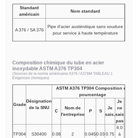
Standard
Nom standard
américain
Pipe d'acier austénitique sans soudure
A 376 / SA 376
pour service à haute température
Composition chimique du tube en acier
inoxydable ASTM A376 TP304
(Sources de la norme américaine A376 / A376M TABLEAU 1
Exigences chimiques)
ASTM A376 TP304 Composition en
pourcentage
Désignation
Je
Grade
de la SNU
Nom de
Je
ne
C
P
S
Cr
l'entreprise
sais.
sais
pas
8.0
18.0
TP304
S30400
0.08
2
0.045
0.03
0.75
à
à