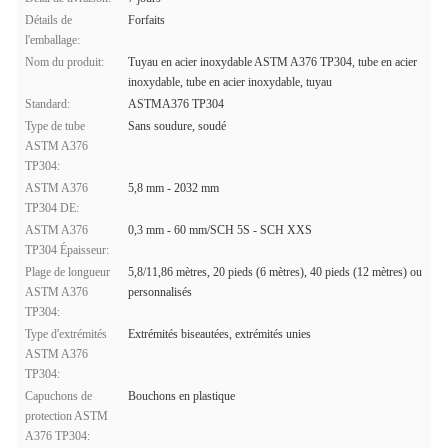
Détails de
Forfaits
l'emballage:
Nom du produit:
Tuyau en acier inoxydable ASTM A376 TP304, tube en acier
inoxydable, tube en acier inoxydable, tuyau
Standard:
ASTMA376 TP304
Type de tube
Sans soudure, soudé
ASTM A376
TP304:
ASTM A376
5,8 mm - 2032 mm
TP304 DE:
ASTM A376
0,3 mm - 60 mm/SCH 5S - SCH XXS
TP304 Épaisseur:
Plage de longueur
5,8/11,86 mètres, 20 pieds (6 mètres), 40 pieds (12 mètres) ou
ASTM A376
personnalisés
TP304:
Type d'extrémités
Extrémités biseautées, extrémités unies
ASTM A376
TP304:
Capuchons de
Bouchons en plastique
protection ASTM
A376 TP304: