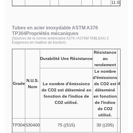
11.0
20.0
Tubes en acier inoxydable ASTM A376
TP304
Propriétés mécaniques
(Sources de la norme américaine A376 / A376M TABLEAU 2
Exigences en matière de traction)
Résistance
Durabilité
Une
Résistance
au
rendement
Le nombre
d'émissions
N.U.S.
Grade
d'allon
Le nombre d'émissions
de CO2 est
Nom
m
de CO2 est déterminé en
déterminé
fonction de l'indice de
en fonction
CO2 utilisé.
de l'indice
de CO2
utilisé.
TP304
S30400
75 ((515)
30 ((205)
3