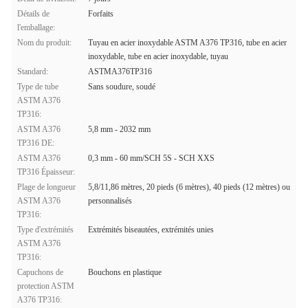
Détails de
Forfaits
l'emballage:
Nom du produit:
Tuyau en acier inoxydable ASTM A376 TP316, tube en acier
inoxydable, tube en acier inoxydable, tuyau
Standard:
ASTMA376TP316
Type de tube
Sans soudure, soudé
ASTM A376
TP316:
ASTM A376
5,8 mm - 2032 mm
TP316 DE:
ASTM A376
0,3 mm - 60 mm/SCH 5S - SCH XXS
TP316 Épaisseur:
Plage de longueur
5,8/11,86 mètres, 20 pieds (6 mètres), 40 pieds (12 mètres) ou
ASTM A376
personnalisés
TP316:
Type d'extrémités
Extrémités biseautées, extrémités unies
ASTM A376
TP316:
Capuchons de
Bouchons en plastique
protection ASTM
A376 TP316: