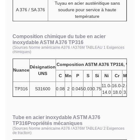
Tuyau en acier austénitique sans
A 376 / SA 376
soudure pour service à haute
température
Composition chimique du tube en acier
inoxydable ASTM A376 TP316
(Sources Norme américaine A376 / A376M TABLEAU 1 Exigences
chimiques)
Composition ASTM A376 TP316, %
Désignation
Nuance
UNS
C
Mn
P
S
Si
Ni
Cr
Mo
11.0-
16.0-
2.0-
TP316
S31600
0.08
2
0.045
0.03
0.75
14.0
18.0
3.0
Tube en acier inoxydable ASTM A376
TP316
Propriétés mécaniques
(Sources Norme américaine A376 / A376M TABLEAU 2 Exigences
de traction)