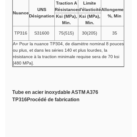
Traction
A
Limite
UNS
Résistance
d'élasticité
Allongement
Nuance
Désignation
%, Min
Ksi (MPa),
Ksi (MPa),
Min.
Min.
TP316
S31600
75(515)
30(205)
35
A+ Pour la nuance TP304, de diamètre nominal 8 pouces
ou plus, et dans les séries 140 et plus lourdes, la
résistance à la traction minimale requise sera de 70 ksi
[480 MPa].
Tube en acier inoxydable ASTM A376
TP316
Procédé de fabrication