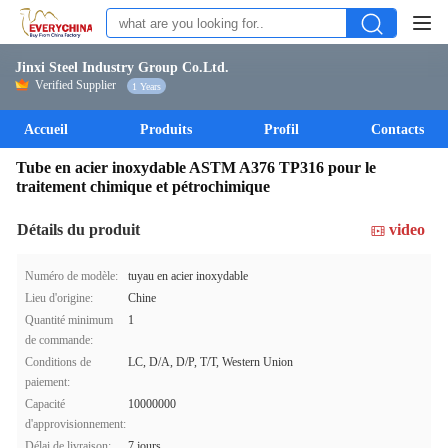
Jinxi Steel Industry Group Co.Ltd.
Verified Supplier
1 Years
Accueil
Produits
Profil
Contacts
Tube en acier inoxydable ASTM A376 TP316 pour le
traitement chimique et pétrochimique
Détails du produit
video
Numéro de modèle:
tuyau en acier inoxydable
Lieu d'origine:
Chine
Quantité minimum
1
de commande:
Conditions de
LC, D/A, D/P, T/T, Western Union
paiement:
Capacité
10000000
d'approvisionnement:
Délai de livraison:
7 jours