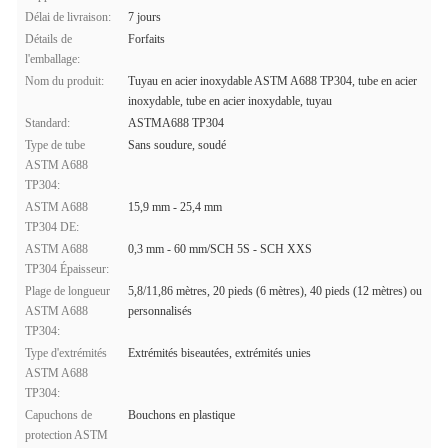
Délai de livraison:
7 jours
Détails de
Forfaits
l'emballage:
Nom du produit:
Tuyau en acier inoxydable ASTM A688 TP304, tube en acier
inoxydable, tube en acier inoxydable, tuyau
Standard:
ASTMA688 TP304
Type de tube
Sans soudure, soudé
ASTM A688
TP304:
ASTM A688
15,9 mm - 25,4 mm
TP304 DE:
ASTM A688
0,3 mm - 60 mm/SCH 5S - SCH XXS
TP304 Épaisseur:
Plage de longueur
5,8/11,86 mètres, 20 pieds (6 mètres), 40 pieds (12 mètres) ou
ASTM A688
personnalisés
TP304:
Type d'extrémités
Extrémités biseautées, extrémités unies
ASTM A688
TP304:
Capuchons de
Bouchons en plastique
protection ASTM