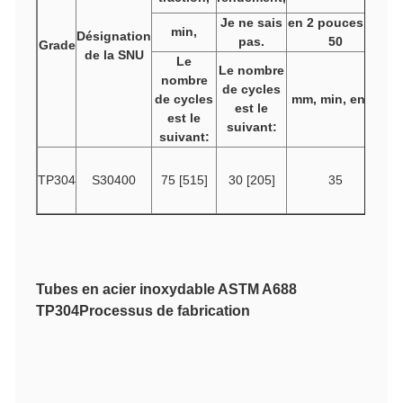
Je ne sais
en 2 pouces ou
min,
Désignation
pas.
50
Grade
de la SNU
Le
Le nombre
nombre
de cycles
de cycles
mm, min, en %
est le
est le
suivant:
suivant:
TP304
S30400
75 [515]
30 [205]
35
Tubes en acier inoxydable ASTM A688
TP304
Processus de fabrication