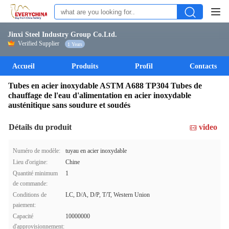
Jinxi Steel Industry Group Co.Ltd.
Verified Supplier
1 Years
Accueil
Produits
Profil
Contacts
Tubes en acier inoxydable ASTM A688 TP304 Tubes de
chauffage de l'eau d'alimentation en acier inoxydable
austénitique sans soudure et soudés
Détails du produit
video
Numéro de modèle:
tuyau en acier inoxydable
Lieu d'origine:
Chine
Quantité minimum
1
de commande:
Conditions de
LC, D/A, D/P, T/T, Western Union
paiement:
Capacité
10000000
d'approvisionnement: