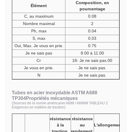
Composition, en
Élément
pourcentage
C, au maximum
0.08
Nombre maximal
2
Ph, max
0.04
S, max
0.03
Oui, Max. Je vous en prie.
0.75
Je ne sais pas
8.00 à 11.00
Cr
18- Je ne sais pas.00
Je vous en prie.
Je ne sais pas.
N
Je ne sais pas.
Tubes en acier inoxydable ASTM A688
TP304
Propriétés mécaniques
(Sources de la norme américaine A688 / A688M TABLEAU 2
Exigences en matière de traction)
résistance
résistance
à la
au
L'allongementA
traction,
rendement,