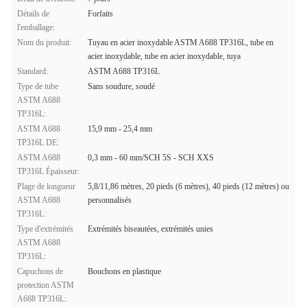
Détails de
Forfaits
l'emballage:
Nom du produit:
Tuyau en acier inoxydable ASTM A688 TP316L, tube en
acier inoxydable, tube en acier inoxydable, tuya
Standard:
ASTM A688 TP316L
Type de tube
Sans soudure, soudé
ASTM A688
TP316L:
ASTM A688
15,9 mm - 25,4 mm
TP316L DE:
ASTM A688
0,3 mm - 60 mm/SCH 5S - SCH XXS
TP316L Épaisseur:
Plage de longueur
5,8/11,86 mètres, 20 pieds (6 mètres), 40 pieds (12 mètres) ou
ASTM A688
personnalisés
TP316L:
Type d'extrémités
Extrémités biseautées, extrémités unies
ASTM A688
TP316L:
Capuchons de
Bouchons en plastique
protection ASTM
A688 TP316L: