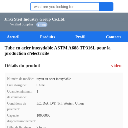
Jinxi Steel Industry Group Co.Ltd.
Verified Supplier
1 Years
Accueil
Produits
Profil
Contacts
Tube en acier inoxydable ASTM A688 TP316L pour la
production d'électricité
Détails du produit
video
Numéro de modèle:
tuyau en acier inoxydable
Lieu d'origine:
Chine
Quantité minimum
1
de commande:
Conditions de
LC, D/A, D/P, T/T, Western Union
paiement:
Capacité
10000000
d'approvisionnement:
Délai de livraison:
7 jours