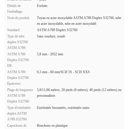
Détails de
Forfaits
l'emballage:
Nom du produit:
Tuyau en acier inoxydable ASTM A789 Duplex S32760, tube
en acier inoxydable, tube en acier inoxydabl
Standard:
ASTM A789 Duplex S32760
Type de tube
Sans soudure, soudé
duplex S32760
ASTM A789:
ASTM A789
5,8 mm - 2032 mm
Duplex S32760
DE:
ASTM A789
0,3 mm - 60 mm/SCH 5S - SCH XXS
Duplex S32760
Épaisseur:
Plage de longueurs
5,8/11,86 mètres, 20 pieds (6 mètres), 40 pieds (12 mètres) ou
ASTM A789
personnalisés
Duplex S32760:
Type d'extrémités
Extrémités biseautées, extrémités unies
duplex ASTM
A789 S32760:
Capuchons de
Bouchons en plastique