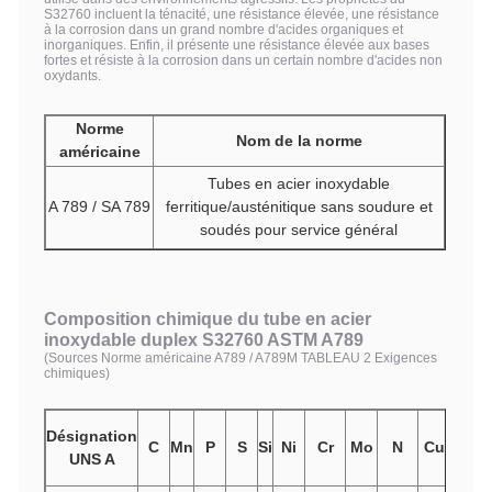
S32760 incluent la ténacité, une résistance élevée, une résistance
à la corrosion dans un grand nombre d'acides organiques et
inorganiques. Enfin, il présente une résistance élevée aux bases
fortes et résiste à la corrosion dans un certain nombre d'acides non
oxydants.
Norme
Nom de la norme
américaine
Tubes en acier inoxydable
A 789 / SA 789
ferritique/austénitique sans soudure et
soudés pour service général
Composition chimique du tube en acier
inoxydable duplex S32760 ASTM A789
(Sources Norme américaine A789 / A789M TABLEAU 2 Exigences
chimiques)
Désignation
C
Mn
P
S
Si
Ni
Cr
Mo
N
Cu
Autre
UNS A