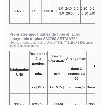
W
0.50
6.0–
24.0–
3.0–
0.20–
0.5-
S32760
0.05
1
0.03
0.01
1
1.00
8.0
26.0
4.0
0.30
1.00
40
min
Propriétés mécaniques du tube en acier
inoxydable duplex S32760 ASTM A789
(Sources Norme américaine A789 / A789M TABLEAU 1 Exigences
de traction et de dureté)
Résistance
Limite
à la
Allongement
d'élasticité,
traction,
Dureté
dans 2
Désignation
min,
min
pouces ou
UNS
50
R
ock
ksi[MPa]
ksi[MPa]
mm, min,%
Brinell
S32760
109 [750]
80 [550]
25
300
..