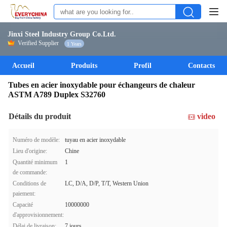
Jinxi Steel Industry Group Co.Ltd.
Verified Supplier
1 Years
Accueil
Produits
Profil
Contacts
Tubes en acier inoxydable pour échangeurs de chaleur
ASTM A789 Duplex S32760
Détails du produit
video
Numéro de modèle:
tuyau en acier inoxydable
Lieu d'origine:
Chine
Quantité minimum
1
de commande:
Conditions de
LC, D/A, D/P, T/T, Western Union
paiement:
Capacité
10000000
d'approvisionnement:
Délai de livraison:
7 jours