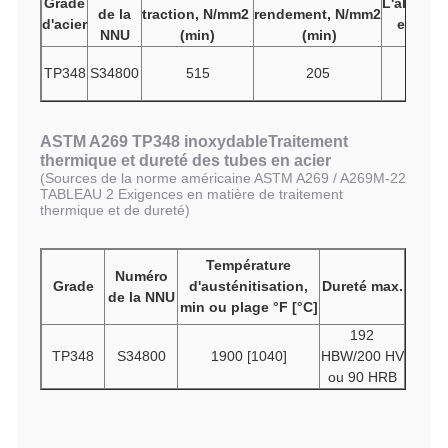
Grade
L'allonge
de la
traction,
N/mm2
rendement,
N/mm2
d'acier
en % (m
NNU
(min)
(min)
TP348
S34800
515
205
35
ASTM A269 TP348 inoxydable
Traitement
thermique et dureté des tubes en acier
(Sources de la norme américaine ASTM A269 / A269M-22
TABLEAU 2 Exigences en matière de traitement
thermique et de dureté)
Température
Numéro
Grade
d'austénitisation,
Dureté max.
de la NNU
min ou plage °F [°C]
192
TP348
S34800
1900 [1040]
HBW/200 HV
ou 90 HRB