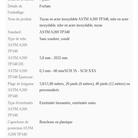
Détails de
Forfaits
l'emballage:
Nom du produit:
Tuyau en acier inoxydable ASTM A269 TP348, tube en acier
inoxydable, tube en acier inoxydable, tuyau
Standard:
ASTM A269 TP348
Type de tube
Sans soudure, soudé
ASTM A269
TP348:
ASTM A269
5,8 mm - 2032 mm
TP348 DE:
ASTM A269
0,3 mm - 60 mm/SCH 5S - SCH XXS
TP348 Épaisseur:
Plage de longueur
5,8/11,86 mètres, 20 pieds (6 mètres), 40 pieds (12 mètres) ou
ASTM A269
personnalisés
TP348:
Type d'extrémités
Extrémités biseautées, extrémités unies
ASTM A269
TP348:
Capuchons de
Bouchons en plastique
protection ASTM
A269 TP348: