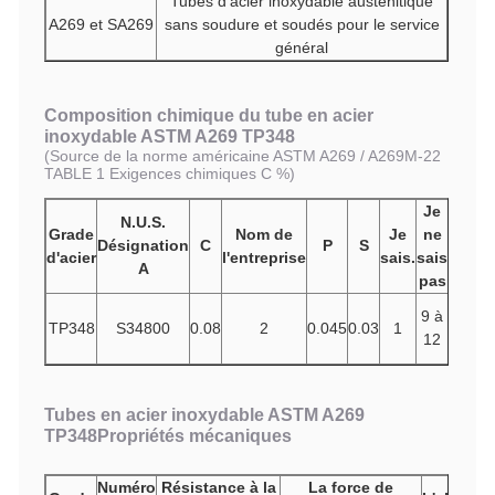
Tubes d'acier inoxydable austénitique
A269 et SA269
sans soudure et soudés pour le service
général
Composition chimique du tube en acier
inoxydable ASTM A269 TP348
(
Source de la norme américaine ASTM A269 / A269M-22
TABLE 1 Exigences chimiques C %)
Je
Je
N.U.S.
Grade
Nom de
Je
ne
vo
Désignation
C
P
S
Cr
d'acier
l'entreprise
sais.
sais
e
A
pas
pri
17
9 à
TP348
S34800
0.08
2
0.045
0.03
1
à
-
12
19
Tubes en acier inoxydable ASTM A269
TP348
Propriétés mécaniques
Numéro
Résistance à la
La force de