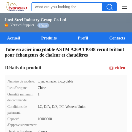
Jinxi Steel Industry Group Co.Ltd.
Verified Supplier
1 Years
Accueil
Produits
Profil
Contacts
Tube en acier inoxydable ASTM A269 TP348 recuit brillant
pour échangeurs de chaleur et chaudières
Détails du produit
video
Numéro de modèle:
tuyau en acier inoxydable
Lieu d'origine:
Chine
Quantité minimum
1
de commande:
Conditions de
LC, D/A, D/P, T/T, Western Union
paiement:
Capacité
10000000
d'approvisionnement:
Délai de livraison:
7 jours