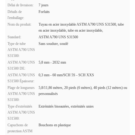
Délai de livraison:
7 jours
Détails de
Forfaits
l'emballage:
Nom du produit:
Tuyau en acier inoxydable ASTM A790 UNS S31500, tube
en acier inoxydable, tube en acier inoxydable,
Standard:
ASTM A790 UNS S31500
Type de tube
Sans soudure, soudé
ASTM A790 UNS
S31500:
ASTM A790 UNS
5,8 mm - 2032 mm
S31500 DE:
ASTM A790 UNS
0,3 mm - 60 mm/SCH 5S - SCH XXS
S31500 Épaisseur:
Plage de longueurs
5,8/11,86 mètres, 20 pieds (6 mètres), 40 pieds (12 mètres) ou
ASTM A790 UNS
personnalisés
S31500:
Type d'extrémités
Extrémités biseautées, extrémités unies
ASTM A790 UNS
S31500:
Capuchons de
Bouchons en plastique
protection ASTM