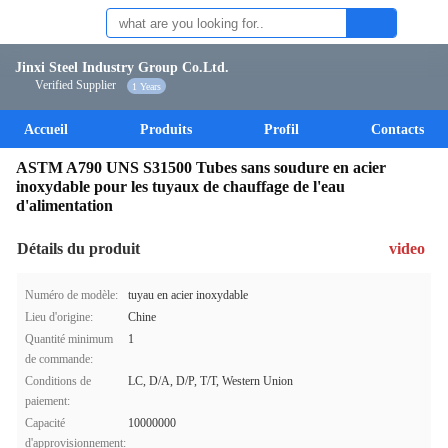
Jinxi Steel Industry Group Co.Ltd.
Verified Supplier
1 Years
Accueil
Produits
Profil
Contacts
ASTM A790 UNS S31500 Tubes sans soudure en acier
inoxydable pour les tuyaux de chauffage de l'eau
d'alimentation
Détails du produit
video
Numéro de modèle:
tuyau en acier inoxydable
Lieu d'origine:
Chine
Quantité minimum
1
de commande:
Conditions de
LC, D/A, D/P, T/T, Western Union
paiement:
Capacité
10000000
d'approvisionnement: