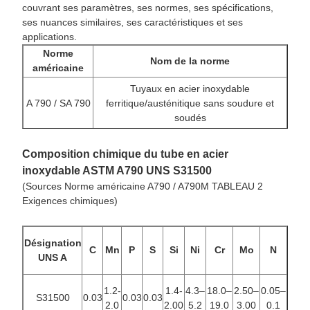
couvrant ses paramètres, ses normes, ses spécifications,
ses nuances similaires, ses caractéristiques et ses
applications.
Norme
Nom de la norme
américaine
Tuyaux en acier inoxydable
A 790 / SA 790
ferritique/austénitique sans soudure et
soudés
Composition chimique du tube en acier
inoxydable ASTM A790 UNS S31500
(Sources Norme américaine A790 / A790M TABLEAU 2
Exigences chimiques)
Désignation
C
Mn
P
S
Si
Ni
Cr
Mo
N
UNS A
1.2-
1.4-
4.3–
18.0–
2.50–
0.05–
S31500
0.03
0.03
0.03
2.0
2.00
5.2
19.0
3.00
0.1