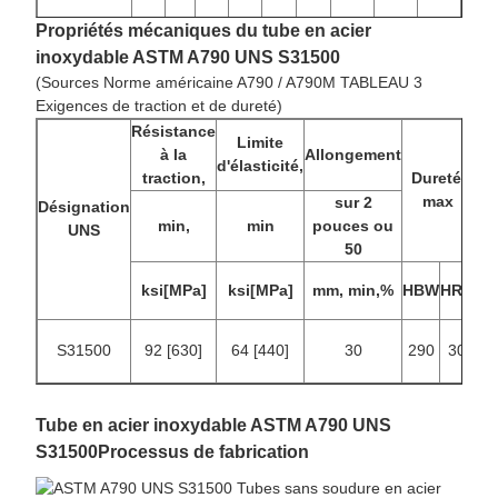
Propriétés mécaniques du tube en acier
inoxydable ASTM A790 UNS S31500
(Sources Norme américaine A790 / A790M TABLEAU 3
Exigences de traction et de dureté)
Résistance
Limite
à la
Allongement
d'élasticité,
traction,
Dureté,
max
sur 2
Désignation
min,
min
pouces ou
UNS
50
ksi[MPa]
ksi[MPa]
mm, min,%
HBW
HRC
S31500
92 [630]
64 [440]
30
290
30
Tube en acier inoxydable ASTM A790 UNS
S31500
Processus de fabrication