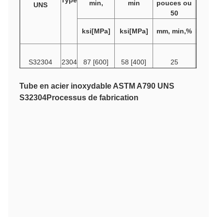
min,
min
pouces ou
UNS
50
ksi[MPa]
ksi[MPa]
mm, min,%
HBW
H
S32304
2304
87 [600]
58 [400]
25
290
Tube en acier inoxydable ASTM A790 UNS
S32304
Processus de fabrication