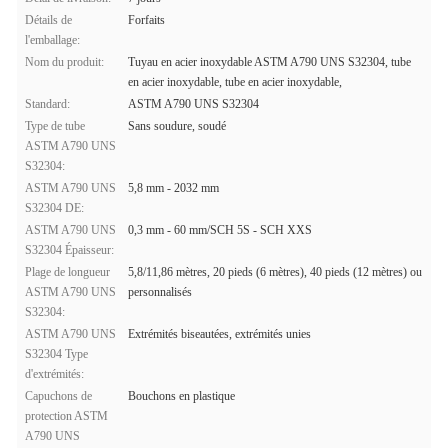
Détails de
Forfaits
l'emballage:
Nom du produit:
Tuyau en acier inoxydable ASTM A790 UNS S32304, tube
en acier inoxydable, tube en acier inoxydable,
Standard:
ASTM A790 UNS S32304
Type de tube
Sans soudure, soudé
ASTM A790 UNS
S32304:
ASTM A790 UNS
5,8 mm - 2032 mm
S32304 DE:
ASTM A790 UNS
0,3 mm - 60 mm/SCH 5S - SCH XXS
S32304 Épaisseur:
Plage de longueur
5,8/11,86 mètres, 20 pieds (6 mètres), 40 pieds (12 mètres) ou
ASTM A790 UNS
personnalisés
S32304:
ASTM A790 UNS
Extrémités biseautées, extrémités unies
S32304 Type
d'extrémités:
Capuchons de
Bouchons en plastique
protection ASTM
A790 UNS