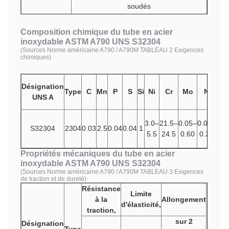
soudés
Composition chimique du tube en acier
inoxydable ASTM A790 UNS S32304
(Sources Norme américaine A790 / A790M TABLEAU 2 Exigences
chimiques)
Désignation
Type
C
Mn
P
S
Si
Ni
Cr
Mo
N
C
UNS A
3.0–
21.5–
0.05–
0.05–
0.0
S32304
2304
0.03
2.5
0.04
0.04
1
5.5
24.5
0.60
0.20
0.6
Propriétés mécaniques du tube en acier
inoxydable ASTM A790 UNS S32304
(Sources Norme américaine A790 / A790M TABLEAU 3 Exigences
de traction et de dureté)
Résistance
Limite
à la
Allongement
d'élasticité,
traction,
Duret
ma
sur 2
Désignation
Type