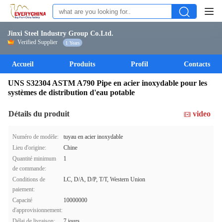
Jinxi Steel Industry Group Co.Ltd.
Verified Supplier
1 Years
Accueil
Produits
Profil
Contacts
UNS S32304 ASTM A790 Pipe en acier inoxydable pour les
systèmes de distribution d'eau potable
Détails du produit
video
Numéro de modèle:
tuyau en acier inoxydable
Lieu d'origine:
Chine
Quantité minimum
1
de commande:
Conditions de
LC, D/A, D/P, T/T, Western Union
paiement:
Capacité
10000000
d'approvisionnement:
Délai de livraison:
7 jours