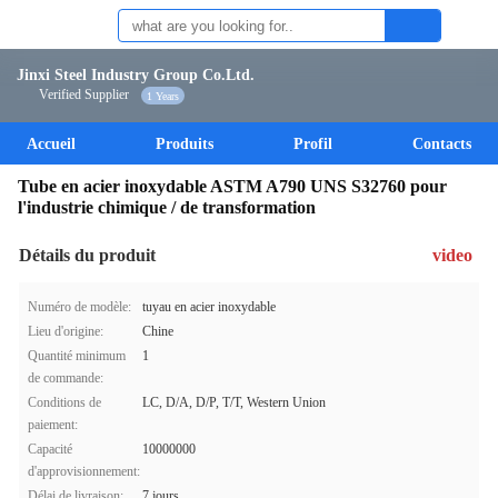
Jinxi Steel Industry Group Co.Ltd.
Verified Supplier
1 Years
Accueil
Produits
Profil
Contacts
Tube en acier inoxydable ASTM A790 UNS S32760 pour
l'industrie chimique / de transformation
Détails du produit
video
Numéro de modèle:
tuyau en acier inoxydable
Lieu d'origine:
Chine
Quantité minimum
1
de commande:
Conditions de
LC, D/A, D/P, T/T, Western Union
paiement:
Capacité
10000000
d'approvisionnement:
Délai de livraison:
7 jours