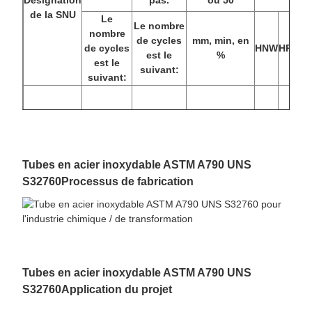
de la SNU
Le
Le nombre
nombre
de cycles
mm, min, en
de cycles
HNW
HRC
est le
%
est le
suivant:
suivant:
S32760
109 [750]
80 [550]
25
310
32
Tubes en acier inoxydable ASTM A790 UNS
S32760
Processus de fabrication
Tubes en acier inoxydable ASTM A790 UNS
S32760
Application du projet