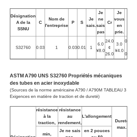
Je
Je
-
Désignation
Nom de
Je
ne
vous
v
A de la
C
P
S
Cr
N
l'entreprise
sais.
sais
en
SSNU
pas
prie.
p
24.0
0.20
6.0
3.0
0
S32760
0.03
1
0.03
0.01
1
¢
à
¥8.0
¥4.0
26.0
0.30
ASTM A790 UNS S32760 Propriétés mécaniques
des tubes en acier inoxydable
(Sources de la norme américaine A790 / A790M TABLEAU 3
Exigences en matière de traction et de dureté)
résistance
résistance
à la
au
L'allongement
Dureté
traction,
rendement,
max.
Je ne sais
en 2 pouces
min,
Désignation
pas.
ou 50