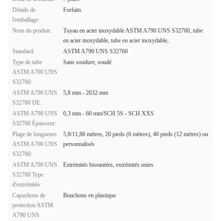
Détails de
Forfaits
l'emballage:
Nom du produit:
Tuyau en acier inoxydable ASTM A790 UNS S32760, tube
en acier inoxydable, tube en acier inoxydable,
Standard:
ASTM A790 UNS S32760
Type de tube
Sans soudure, soudé
ASTM A790 UNS
S32760:
ASTM A790 UNS
5,8 mm - 2032 mm
S32760 DE:
ASTM A790 UNS
0,3 mm - 60 mm/SCH 5S - SCH XXS
S32760 Épaisseur:
Plage de longueurs
5,8/11,86 mètres, 20 pieds (6 mètres), 40 pieds (12 mètres) ou
ASTM A790 UNS
personnalisés
S32760:
ASTM A790 UNS
Extrémités biseautées, extrémités unies
S32760 Type
d'extrémités:
Capuchons de
Bouchons en plastique
protection ASTM
A790 UNS