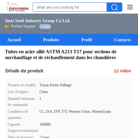
Jinxi Steel Industry Group Co.Ltd.
Verified Supplier
1 Years
Accueil
Produits
Profil
Contacts
Tubes en acier allié ASTM A213 T17 pour sections de
surchauffage et de réchauffement dans les chaudières
Détails du produit
video
Numéro de modèle:
Tuyau d'acier d'alliage
Lieu d'origine:
Chine
Quantité minimum
1
de commande:
Conditions de
LC, D/A, D/P, T/T, Western Union, MoneyGram
paiement:
Capacité
100000
d'approvisionnement:
Délai de livraison:
7 jours