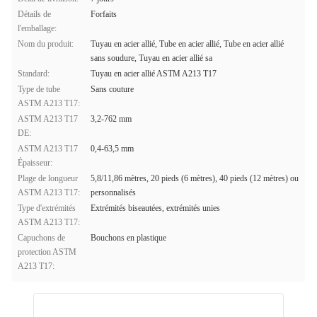
Détails de
Forfaits
l'emballage:
Nom du produit:
Tuyau en acier allié, Tube en acier allié, Tube en acier allié
sans soudure, Tuyau en acier allié sa
Standard:
Tuyau en acier allié ASTM A213 T17
Type de tube
Sans couture
ASTM A213 T17:
ASTM A213 T17
3,2-762 mm
DE:
ASTM A213 T17
0,4-63,5 mm
Épaisseur:
Plage de longueur
5,8/11,86 mètres, 20 pieds (6 mètres), 40 pieds (12 mètres) ou
ASTM A213 T17:
personnalisés
Type d'extrémités
Extrémités biseautées, extrémités unies
ASTM A213 T17:
Capuchons de
Bouchons en plastique
protection ASTM
A213 T17: