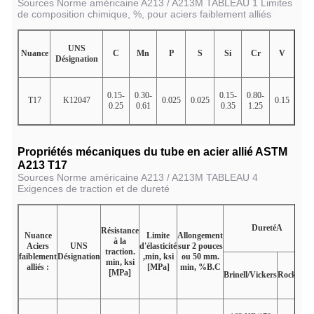
Sources Norme américaine A213 / A213M TABLEAU 1 Limites
de composition chimique, %, pour aciers faiblement alliés
UNS
Nuance
C
Mn
P
S
Si
Cr
V
Désignation
0.15-
0.30-
0.15-
0.80-
T17
K12047
0.025
0.025
0.15
0.25
0.61
0.35
1.25
Propriétés mécaniques du tube en acier allié ASTM
A213 T17
Sources Norme américaine A213 / A213M TABLEAU 4
Exigences de traction et de dureté
Dureté
A
Résistance
Nuance
Limite
Allongement
à la
Aciers
UNS
d'élasticité
sur 2 pouces
traction.
faiblement
Désignation
,min, ksi
ou 50 mm.
min, ksi
alliés :
[MPa]
min, %
B.C
[MPa]
Brinell/Vickers
Rockwell