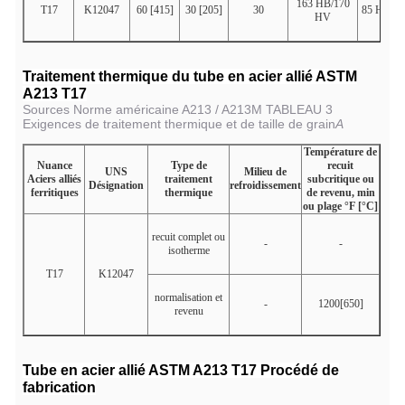
163 HB/170
T17
K12047
60 [415]
30 [205]
30
85 HRB
HV
Traitement thermique du tube en acier allié ASTM
A213 T17
Sources Norme américaine A213 / A213M TABLEAU 3
Exigences de traitement thermique et de taille de grain
A
Température de
Nuance
Type de
recuit
UNS
Milieu de
Aciers alliés
traitement
subcritique ou
Désignation
refroidissement
ferritiques
thermique
de revenu, min
ou plage °F [°C]
recuit complet ou
-
-
isotherme
T17
K12047
normalisation et
-
1200[650]
revenu
Tube en acier allié ASTM A213 T17
Procédé de
fabrication