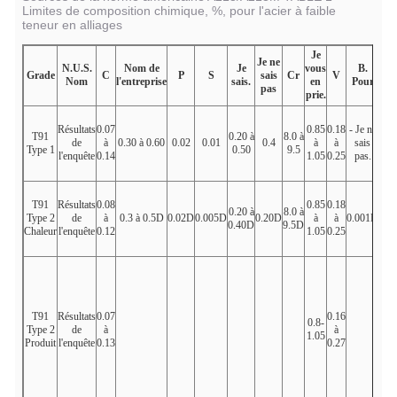
Limites de composition chimique, %, pour l'acier à faible
teneur en alliages
Je
Je ne
N.U.S.
Nom de
Je
vous
B.
Grade
C
P
S
sais
Cr
V
Nb
Nom
l'entreprise
sais.
en
Pour
pas
prie.
Résultats
0.07
0.85
0.18
- Je ne
0.0
T91
0.20 à
8.0 à
de
à
0.30 à 0.60
0.02
0.01
0.4
à
à
sais
à
Type 1
0.50
9.5
l'enquête
0.14
1.05
0.25
pas.
0.1
T91
Résultats
0.08
0.85
0.18
0.0
0.20 à
8.0 à
Type 2
de
à
0.3 à 0.5
D
0.02
D
0.005
D
0.20
D
à
à
0.001
D
à
0.40
D
9.5
D
Chaleur
l'enquête
0.12
1.05
0.25
0.1
T91
Résultats
0.07
0.16
0.0
0.8-
Type 2
de
à
à
à
1.05
Produit
l'enquête
0.13
0.27
0.1