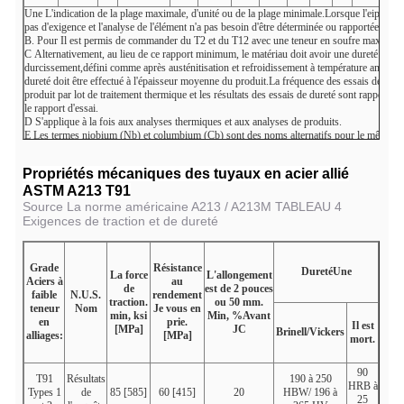
Une
L'indication de la plage maximale, d'unité ou de la plage minimale.Lorsque l'eipses () a
pas d'exigence et l'analyse de l'élément n'a pas besoin d'être déterminée ou rapportée.
B. Pour
Il est permis de commander du T2 et du T12 avec une teneur en soufre maximale 
C
Alternativement, au lieu de ce rapport minimum, le matériau doit avoir une dureté mini
durcissement,défini comme après austénitisation et refroidissement à température ambian
dureté doit être effectué à l'épaisseur moyenne du produit.La fréquence des essais de dure
produit par lot de traitement thermique et les résultats des essais de dureté sont rapportés 
le rapport d'essai.
D
S'applique à la fois aux analyses thermiques et aux analyses de produits.
E
Les termes niobium (Nb) et columbium (Cb) sont des noms alternatifs pour le même él
F
Le grade T93 doit avoir une teneur en Nb + Ta de 0,05-0,12%.
G
La balance chrome-nickel est définie comme CNB = (Cr + 6Si + 4Mo + 1,5W + 11V 
Propriétés mécaniques des tuyaux en acier allié
30N + 4Ni + 2Mn + 1Cu).
ASTM A213 T91
Source La norme américaine A213 / A213M TABLEAU 4
Exigences de traction et de dureté
Grade
Résistance
Dureté
Une
La force
L'allongement
Aciers à
au
de
est de 2 pouces
faible
N.U.S.
rendement
traction.
ou 50 mm.
teneur
Nom
Je vous en
min, ksi
Min, %
Avant
en
prie.
Il est
[MPa]
JC
Brinell/Vickers
alliages:
[MPa]
mort.
90
T91
Résultats
190 à 250
HRB à
Types 1
de
85 [585]
60 [415]
20
HBW/ 196 à
25