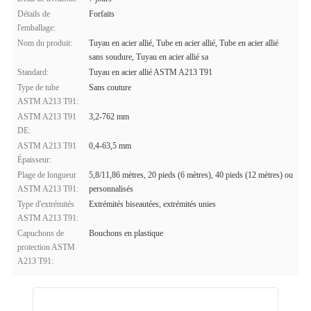
Détails de
Forfaits
l'emballage:
Nom du produit:
Tuyau en acier allié, Tube en acier allié, Tube en acier allié
sans soudure, Tuyau en acier allié sa
Standard:
Tuyau en acier allié ASTM A213 T91
Type de tube
Sans couture
ASTM A213 T91:
ASTM A213 T91
3,2-762 mm
DE:
ASTM A213 T91
0,4-63,5 mm
Épaisseur:
Plage de longueur
5,8/11,86 mètres, 20 pieds (6 mètres), 40 pieds (12 mètres) ou
ASTM A213 T91:
personnalisés
Type d'extrémités
Extrémités biseautées, extrémités unies
ASTM A213 T91:
Capuchons de
Bouchons en plastique
protection ASTM
A213 T91: