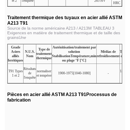
et 2
l'enquête
265 HV
HRC
Traitement thermique des tuyaux en acier allié ASTM
A213 T91
Source de la norme américaine A213 / A213M TABLEAU 3
Exigences en matière de traitement thermique et de taille des
grains
Une
Grade
Auténitisation/traitement par
Type de
Aciers
N.U.S.
solution
Médias de
Tempé
traitement
alliés
Nom
StabilisationTempérature,min
refroidissement
ou pla
thermique
ferritiques
ou plage °F [°C]
Résultats
T91 Types
normaliser
1350 à
de
1900-1975[1040-1080]
-
1 et 2
et tempérer
l'enquête
Pièces en acier allié ASTM A213 T91
Processus de
fabrication