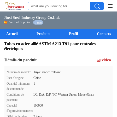
Jinxi Steel Industry Group Co.Ltd.
Verified Supplier
1 Years
Accueil
Produits
Profil
Contacts
Tubes en acier allié ASTM A213 T91 pour centrales
électriques
Détails du produit
video
Numéro de modèle:
Tuyau d'acier d'alliage
Lieu d'origine:
Chine
Quantité minimum
1
de commande:
Conditions de
LC, D/A, D/P, T/T, Western Union, MoneyGram
paiement:
Capacité
100000
d'approvisionnement:
Délai de livraison:
7 jours