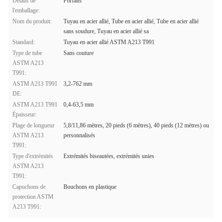
Détails de
Forfaits
l'emballage:
Nom du produit:
Tuyau en acier allié, Tube en acier allié, Tube en acier allié
sans soudure, Tuyau en acier allié sa
Standard:
Tuyau en acier allié ASTM A213 T991
Type de tube
Sans couture
ASTM A213
T991:
ASTM A213 T991
3,2-762 mm
DE:
ASTM A213 T991
0,4-63,5 mm
Épaisseur:
Plage de longueur
5,8/11,86 mètres, 20 pieds (6 mètres), 40 pieds (12 mètres) ou
ASTM A213
personnalisés
T991:
Type d'extrémités
Extrémités biseautées, extrémités unies
ASTM A213
T991:
Capuchons de
Bouchons en plastique
protection ASTM
A213 T991: