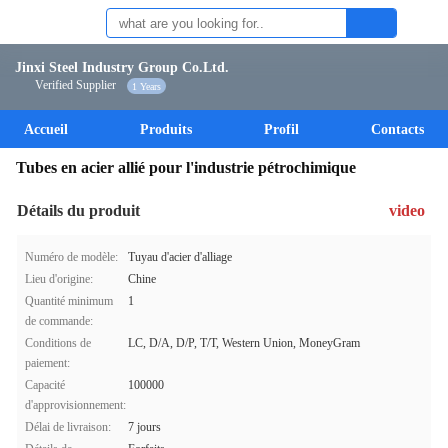
Jinxi Steel Industry Group Co.Ltd.
Verified Supplier
1 Years
Accueil
Produits
Profil
Contacts
Tubes en acier allié pour l'industrie pétrochimique
Détails du produit
video
Numéro de modèle:
Tuyau d'acier d'alliage
Lieu d'origine:
Chine
Quantité minimum
1
de commande:
Conditions de
LC, D/A, D/P, T/T, Western Union, MoneyGram
paiement:
Capacité
100000
d'approvisionnement:
Délai de livraison:
7 jours