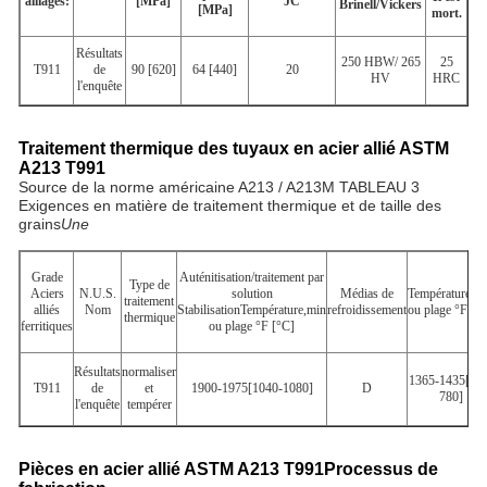
alliages:
[MPa]
JC
Brinell/Vickers
[MPa]
mort.
Résultats
250 HBW/ 265
25
T911
de
90 [620]
64 [440]
20
HV
HRC
l'enquête
Traitement thermique des tuyaux en acier allié ASTM
A213 T991
Source de la norme américaine A213 / A213M TABLEAU 3
Exigences en matière de traitement thermique et de taille des
grains
Une
Grade
Auténitisation/traitement par
Type de
Aciers
N.U.S.
solution
Médias de
Température,m
traitement
alliés
Nom
StabilisationTempérature,min
refroidissement
ou plage °F [°
thermique
ferritiques
ou plage °F [°C]
Résultats
normaliser
1365-1435[740
T911
de
et
1900-1975[1040-1080]
D
780]
l'enquête
tempérer
Pièces en acier allié ASTM A213 T991
Processus de