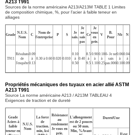
A213 T991
Sources de la norme américaine A213/A213M TABLE 1 Limites
de composition chimique, %, pour l'acier à faible teneur en
alliages
Je
Je
N.U.S.
Nom de
Je
ne
vous
B.
v
Grade
C
P
S
Cr
V
Nb
N
Nom
l'entreprise
sais.
sais
en
Pour
pas
prie.
pr
Résultats
0.09
0.10
8.5
0.90
0.18
0- Je ne
0.06
0.040
T911
de
à
0.30 à 0.60
0.020
0.010
à
0.40
à
à
à
sais
à
à
0
l'enquête
0.13
0.50
9.5
1.10
0.25
pas.006
0.10
0.090
Propriétés mécaniques des tuyaux en acier allié ASTM
A213 T991
Source La norme américaine A213 / A213M TABLEAU 4
Exigences de traction et de dureté
Résistance
Grade
La force
L'allongement
Dureté
Une
au
Aciers à
de
est de 2 pouces
N.U.S.
rendement
faible
traction.
ou 50 mm.
Nom
Je vous en
teneur en
min, ksi
Min, %
Avant
prie.
Il est