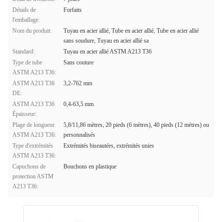
Détails de
Forfaits
l'emballage:
Nom du produit:
Tuyau en acier allié, Tube en acier allié, Tube en acier allié
sans soudure, Tuyau en acier allié sa
Standard:
Tuyau en acier allié ASTM A213 T36
Type de tube
Sans couture
ASTM A213 T36:
ASTM A213 T36
3,2-762 mm
DE:
ASTM A213 T36
0,4-63,5 mm
Épaisseur:
Plage de longueur
5,8/11,86 mètres, 20 pieds (6 mètres), 40 pieds (12 mètres) ou
ASTM A213 T36:
personnalisés
Type d'extrémités
Extrémités biseautées, extrémités unies
ASTM A213 T36:
Capuchons de
Bouchons en plastique
protection ASTM
A213 T36: