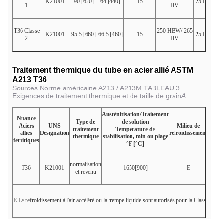
K21001
90 [620]
64 [440]
15
25 HRC
1
HV
T36 Classe
250 HBW/ 265
K21001
95.5 [660]
66.5 [460]
15
25 HRC
2
HV
Traitement thermique du tube en acier allié ASTM
A213 T36
Sources Norme américaine A213 / A213M TABLEAU 3
Exigences de traitement thermique et de taille de grain
A
Austénitisation/Traitement
Nuance
sub
Type de
de solution
Aciers
UNS
Milieu de
ou
traitement
Température de
alliés
Désignation
refroidissement
Tem
thermique
stabilisation, min ou plage
ferritiques
min
°F [°C]
°
normalisation
T36
K21001
1650[900]
E
11
et revenu
E
Le refroidissement à l'air accéléré ou la trempe liquide sont autorisés pour la Classe 2.