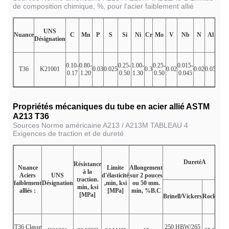
de composition chimique, %, pour l'acier faiblement allié
UNS
Nuance
C
Mn
P
S
Si
Ni
Cr
Mo
V
Nb
N
Al
Autr
Désignation
Cu
0.10-
0.80-
0.25-
1.00-
0.25-
0.015-
T36
K21001
0.03
0.025
0.3
0.02
0.02
0.05
0.50
0.17
1.20
0.50
1.30
0.50
0.045
0.8
Propriétés mécaniques du tube en acier allié ASTM
A213 T36
Sources Norme américaine A213 / A213M TABLEAU 4
Exigences de traction et de dureté
Dureté
A
Résistance
Nuance
Limite
Allongement
à la
Aciers
UNS
d'élasticité
sur 2 pouces
traction.
faiblement
Désignation
,min, ksi
ou 50 mm.
min, ksi
alliés :
[MPa]
min, %
B.C
[MPa]
Brinell/Vickers
Rockwell
T36 Classe
250 HBW/265