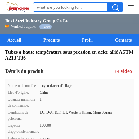
Jinxi Steel Industry Group Co.Ltd.
Verified Supplier
1 Years
Accueil
Produits
Profil
Contacts
Tubes à haute température sous pression en acier allié ASTM
A213 T36
Détails du produit
video
Numéro de modèle:
Tuyau d'acier d'alliage
Lieu d'origine:
Chine
Quantité minimum
1
de commande:
Conditions de
LC, D/A, D/P, T/T, Western Union, MoneyGram
paiement:
Capacité
100000
d'approvisionnement:
Délai de livraison:
7 jours