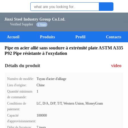
Jinxi Steel Industry Group Co.Ltd.
Verified Supplier
1 Years
Accueil
Produits
Profil
Contacts
Pipe en acier allié sans soudure à extrémité plate ASTM A335
P92 Pipe résistante à l'oxydation
Détails du produit
video
Numéro de modèle:
Tuyau d'acier d'alliage
Lieu d'origine:
Chine
Quantité minimum
1
de commande:
Conditions de
LC, D/A, D/P, T/T, Western Union, MoneyGram
paiement:
Capacité
100000
d'approvisionnement:
Délai de livraison:
7 jours