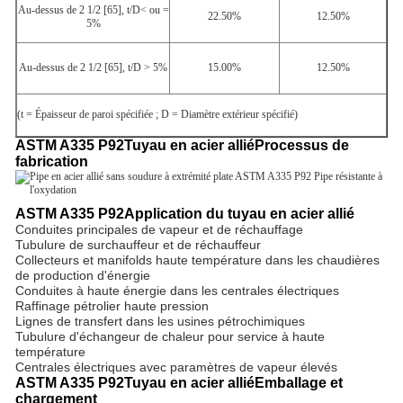
Au-dessus de 2 1/2 [65], t/D< ou =
22.50%
12.50%
5%
Au-dessus de 2 1/2 [65], t/D > 5%
15.00%
12.50%
(t = Épaisseur de paroi spécifiée ; D = Diamètre extérieur spécifié)
ASTM A335 P92
Tuyau en acier allié
Processus de
fabrication
ASTM A335 P92
Application du tuyau en acier allié
Conduites principales de vapeur et de réchauffage
Tubulure de surchauffeur et de réchauffeur
Collecteurs et manifolds haute température dans les chaudières
de production d'énergie
Conduites à haute énergie dans les centrales électriques
Raffinage pétrolier haute pression
Lignes de transfert dans les usines pétrochimiques
Tubulure d'échangeur de chaleur pour service à haute
température
Centrales électriques avec paramètres de vapeur élevés
ASTM A335 P92
Tuyau en acier allié
Emballage et
chargement