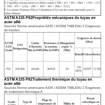
E
L'équilibre chrome-nickel est défini comme CNB = (Cr + 6Si + 4Mo + 1.5W + 11V
+ 5Nb + 9Ti + 12Al) – (40C + 30N + 4Ni + 2Mn + 1CU).
F
Les termes Niobium (Nb) et Columbium (Cb) sont des noms alternatifs pour le
même élément.
ASTM A335 P92
Propriétés mécaniques du tuyau en
acier allié
Sources Norme américaine A335 / A335M TABLEAU 3 Exigences
de traction
Exigences de dureté
(Max)
ASTM
Limite
Résistance à
Allongement
UNS
A335
d'élasticité,
la traction,
requis %
Désignation
Grade
Min:ksi/MPa
Min:ksi/MPa
(Min)
Brinell
Vickers
Rockwell
250
P92
K92460
64/440
90/620
20
265HV
25 HRC
HBW
ASTM A335 P92
Traitement thermique du tuyau en
acier allié
Sources Norme américaine A335 / A335M TABLEAU 2 Exigences
de traitement thermique A
Recuit
Plage de
Grade
Type de
subcritique ou
température de
Milieu de