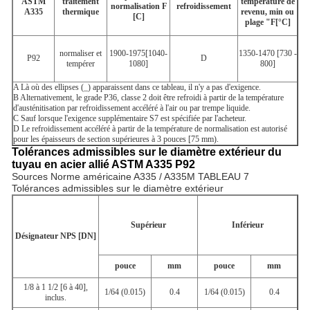
ASTM
traitement
température de
normalisation F
refroidissement
A335
thermique
revenu, min ou
[C]
plage "F
[
°C]
normaliser et
1900-1975[1040-
1350-1470 [730 -
P92
D
tempérer
1080]
800]
A
Là où des ellipses (_) apparaissent dans ce tableau, il n'y a pas d'exigence.
B
Alternativement, le grade P36, classe 2 doit être refroidi à partir de la température
d'austénitisation par refroidissement accéléré à l'air ou par trempe liquide.
C
Sauf lorsque l'exigence supplémentaire S7 est spécifiée par l'acheteur.
D
Le refroidissement accéléré à partir de la température de normalisation est autorisé
pour les épaisseurs de section supérieures à 3 pouces [75 mm).
Tolérances admissibles sur le diamètre extérieur du
tuyau en acier allié ASTM A335 P92
Sources Norme américaine A335 / A335M TABLEAU 7
Tolérances admissibles sur le diamètre extérieur
Supérieur
Inférieur
Désignateur NPS [DN]
pouce
mm
pouce
mm
1/8 à 1 1/2 [6 à 40],
1/64 (0.015)
0.4
1/64 (0.015)
0.4
inclus.