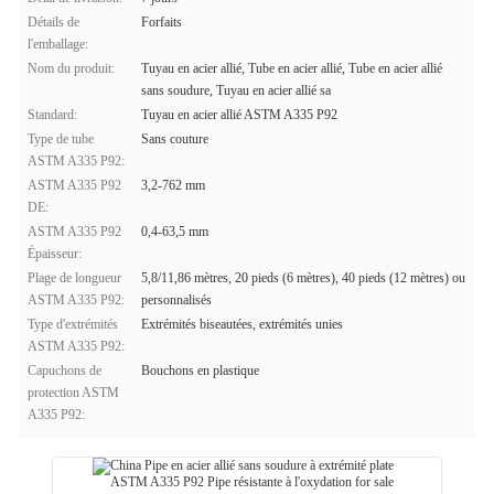
Détails de
Forfaits
l'emballage:
Nom du produit:
Tuyau en acier allié, Tube en acier allié, Tube en acier allié
sans soudure, Tuyau en acier allié sa
Standard:
Tuyau en acier allié ASTM A335 P92
Type de tube
Sans couture
ASTM A335 P92:
ASTM A335 P92
3,2-762 mm
DE:
ASTM A335 P92
0,4-63,5 mm
Épaisseur:
Plage de longueur
5,8/11,86 mètres, 20 pieds (6 mètres), 40 pieds (12 mètres) ou
ASTM A335 P92:
personnalisés
Type d'extrémités
Extrémités biseautées, extrémités unies
ASTM A335 P92:
Capuchons de
Bouchons en plastique
protection ASTM
A335 P92: