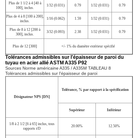
Plus de 1 1/2 à 4 [40 à
1/32 (0.031)
0.79
1/32 (0.031)
0.79
100], inclus.
Plus de 4 à 8 [100 à 200],
1/16 (0.062)
1.59
1/32 (0.031)
0.79
inclus.
Plus de 8 à 12 [200 à
3/32 (0.093)
2.38
1/32 (0.031)
0.79
300], inclus.
Plus de 12 [300]
+/- 1% du diamètre extérieur spécifié
Tolérances admissibles sur l'épaisseur de paroi du
tuyau en acier allié ASTM A335 P92
Sources Norme américaine A335 / A335M TABLEAU 8
Tolérances admissibles sur l'épaisseur de paroi
Tolérance, % par rapport à la spécification
Désignateur NPS [DN]
Supérieur
Inférieur
1/8 à 2 1/2 [6 à 65] inclus, tous
20.00%
12.50%
rapports t/D