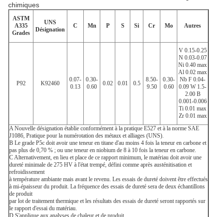
chimiques
ASTM
UNS
A335
C
Mn
P
S
Si
Cr
Mo
Autres
Désignation
Grades
V 0.15-0.25
N 0.03-0.07
Ni 0.40 max
Al 0.02 max
0.07-
0.30-
8.50-
0.30-
Nb F 0.04-
P92
K92460
0.02
0.01
0.5
0.13
0.60
9.50
0.60
0.09 W 1.5-
2.00 B
0.001-0.006
Ti 0.01 max
Zr 0.01 max
A
Nouvelle désignation établie conformément à la pratique E527 et à la norme SAE
J1086, Pratique pour la numérotation des métaux et alliages (UNS).
B
Le grade P5c doit avoir une teneur en titane d'au moins 4 fois la teneur en carbone et
pas plus de 0,70 % ; ou une teneur en niobium de 8 à 10 fois la teneur en carbone.
C
Alternativement, en lieu et place de ce rapport minimum, le matériau doit avoir une
dureté minimale de 275 HV à l'état trempé, défini comme après austénitisation et
refroidissement
à température ambiante mais avant le revenu. Les essais de dureté doivent être effectués
à mi-épaisseur du produit. La fréquence des essais de dureté sera de deux échantillons
de produit
par lot de traitement thermique et les résultats des essais de dureté seront rapportés sur
le rapport d'essai du matériau.
D
S'applique aux analyses de chaleur et de produit.