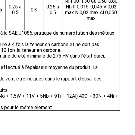
Ni 1,00-1,30 Cu 0,50-0,80
0.25 à
0.25 à
Nb F 0,015-0,045 V 0,02
5
0.3
0.5
0.5
max N 0,02 max Al 0,050
max
 à la SAE J1086, pratique de numérotation des métaux
ure à 4 fois la teneur en carbone et ne doit pas
 10 fois la teneur en carbone.
ir une dureté minimale de 275 HV dans l'état durci,
 effectué à l'épaisseur moyenne du produit. La
doivent être indiqués dans le rapport d'essai des
uits.
Mo + 1,5W + 11V + 5Nb + 9Ti + 12Al) 40C + 30N + 4Ni +
fs pour le même élément.