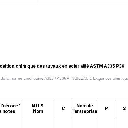
sition chimique des tuyaux en acier allié ASTM A335 P36
 de la norme américaine A335 / A335M TABLEAU 1 Exigences chimiqu
l'aéronef
N.U.S.
Nom de
C
P
S
s notes
Nom
l'entreprise