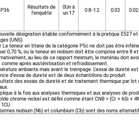
Résultats de
0Un à
P36
0.8-1.2
0.03
0.02
l'enquête
un.17
uvelle désignation établie conformément à la pratique E527 et
iages (UNS).
r
La teneur en titane de la catégorie P5c ne doit pas être inférie
er 0,70 %; ou la teneur en niobium doit être comprise entre 8 et
rnativement, au lieu de ce rapport minimum, le matériau doit avo
e comme après austénitisation et refroidissement.
érature ambiante mais avant le trempage. L'essai de dureté est
nce d'essai de dureté est de deux échantillons du produit
sultats des essais de dureté et de traitement thermique par lot 
aux.
plique à la fois aux analyses thermiques et aux analyses de prod
olde chrome-nickel est défini comme étant CNB = (Cr + 6Si + 4
 1CU.
termes niobium (Nb) et columbium (Cb) sont des noms alternati