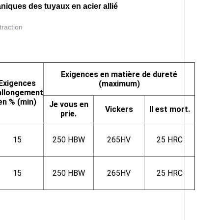
niques des tuyaux en acier allié
raction
Exigences en matière de dureté
Exigences
(maximum)
allongement
en % (min)
Je vous en
Vickers
Il est mort.
prie.
15
250 HBW
265HV
25 HRC
15
250 HBW
265HV
25 HRC