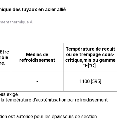
ique des tuyaux en acier allié
ement thermique A
Température de recuit
 être
Médias de
ou de trempage sous-
rôle
refroidissement
critique,min ou gamme
re.
̊F
[
°C]
-
1100 [595]
pas exigé.
 de la température d'austénitisation par refroidissement
ion est autorisé pour les épaisseurs de section