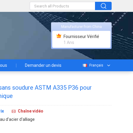
Manufacturer from China
Fournisseur Vérifié
1 Ans
nous
Demander un devis
Français
ié sans soudure ASTM A335 P36 pour
mique
ix
Chaîne vidéo
au d'acier d'alliage