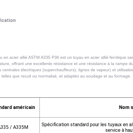
ication
u en acier allié ASTM A335 P36 est un tuyau en acier allié ferritique 
ture, offrant une excellente résistance et une résistance à la rampe d
s centrales électriques (superchauffeurs), lignes de vapeur) et utilisat
ns telles que recuit ou normalisé, et adaptés au soudage et au formage.
ndard américain
Nom s
Spécification standard pour les tuyaux en al
A335 / A335M
service à ha