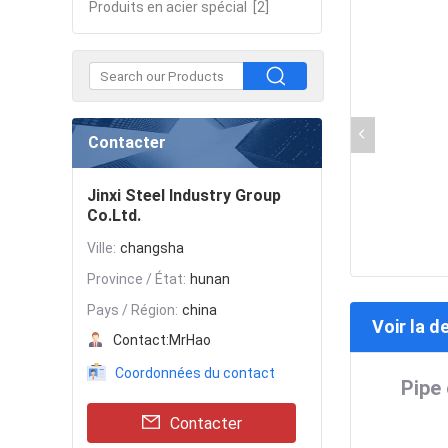
Produits en acier spécial
[2]
Contacter
Jinxi Steel Industry Group
Co.Ltd.
Ville:
changsha
Province / État:
hunan
Pays / Région:
china
Voir la d
Contact:
MrHao
Coordonnées du contact
Pipe
Contacter