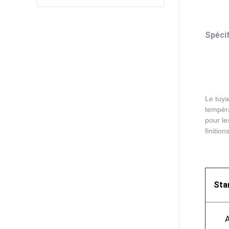
Spécif
Le tuya
tempéra
pour le
finitio
Sta