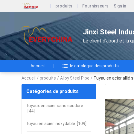
produits
Fournisseurs
Sign in
Jinxi Steel Ind
Le client d'abord et la qu
Accueil
le catalogue des produits
Accueil
/
produits
/
Alloy Steel Pipe
/
Tuyau en acier allié
Catégories de produits
tuyaux en acier sans soudure
[44]
tuyau en acier inoxydable
[109]