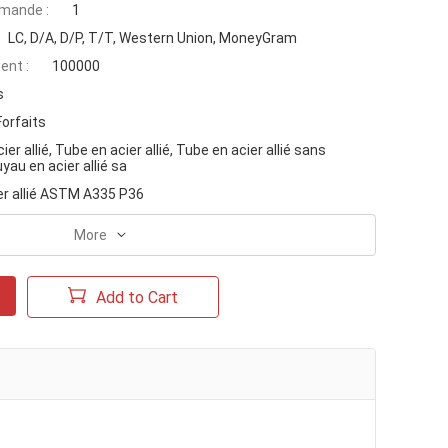
mande :
1
LC, D/A, D/P, T/T, Western Union, MoneyGram
ent :
100000
s
Forfaits
er allié, Tube en acier allié, Tube en acier allié sans
yau en acier allié sa
er allié ASTM A335 P36
More
Add to Cart