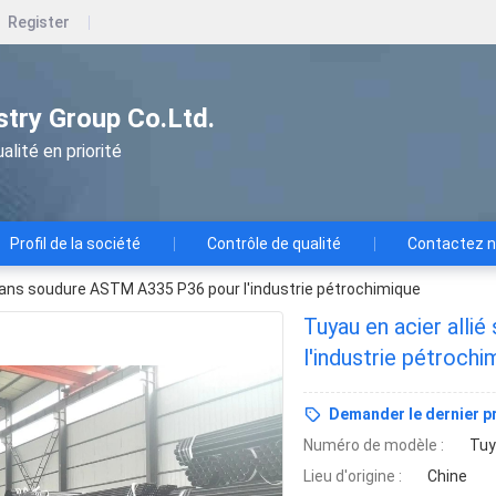
Register
ustry Group Co.Ltd.
alité en priorité
Profil de la société
Contrôle de qualité
Contactez 
 sans soudure ASTM A335 P36 pour l'industrie pétrochimique
Tuyau en acier all
l'industrie pétrochi
Demander le dernier pr
Numéro de modèle :
Tuy
Lieu d'origine :
Chine