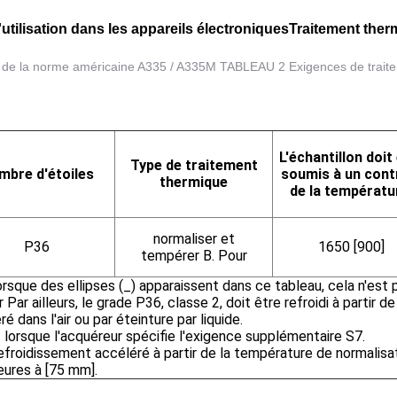
'utilisation dans les appareils électroniques
Traitement therm
 de la norme américaine A335 / A335M TABLEAU 2 Exigences de trait
L'échantillon doit
Type de traitement
mbre d'étoiles
soumis à un cont
thermique
de la températu
normaliser et
P36
1650 [900]
tempérer
B. Pour
rsque des ellipses (_) apparaissent dans ce tableau, cela n'est 
r
Par ailleurs, le grade P36, classe 2, doit être refroidi à partir
é dans l'air ou par éteinture par liquide.
 lorsque l'acquéreur spécifie l'exigence supplémentaire S7.
efroidissement accéléré à partir de la température de normalisat
eures à [75 mm].