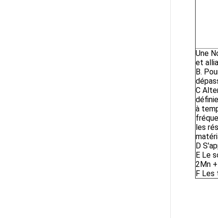
Une
No
et all
B. Pou
dépass
C
Alte
défini
à temp
fréque
les ré
matéri
D
S'ap
E
Le s
2Mn +
F
Les 