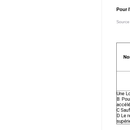
Pour l
Source
No
Une
Lo
B. Pou
accélér
C
Sauf
D
Le r
supéri