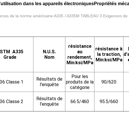
'utilisation dans les appareils électroniques
Propriétés méca
urces de la norme américaine A335 / A335M TABLEAU 3 Exigences de t
résistance
résistance à
ASTM
A335
N.U.S.
au
la traction,
d'
Grade
Nom
rendement,
Min:ksi/MPa
Min:ksi/MPa
Pour les
Résultats de
36 Classe 1
produits de la
90/620
l'enquête
catégorie
Résultats de
36 Classe 2
66.5/460
95.5/660
l'enquête