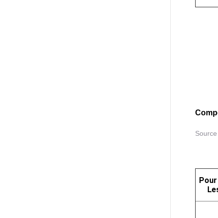
Compo
Source
Pour 
Le