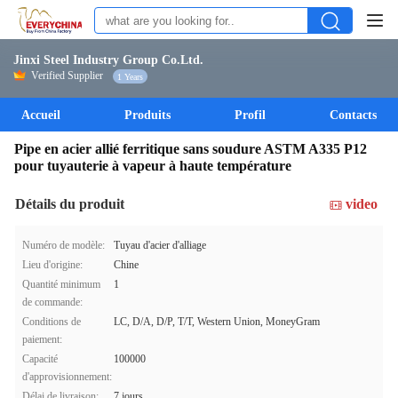
Jinxi Steel Industry Group Co.Ltd.
Verified Supplier
1 Years
Accueil
Produits
Profil
Contacts
Pipe en acier allié ferritique sans soudure ASTM A335 P12
pour tuyauterie à vapeur à haute température
Détails du produit
video
Numéro de modèle:
Tuyau d'acier d'alliage
Lieu d'origine:
Chine
Quantité minimum
1
de commande:
Conditions de
LC, D/A, D/P, T/T, Western Union, MoneyGram
paiement:
Capacité
100000
d'approvisionnement:
Délai de livraison:
7 jours