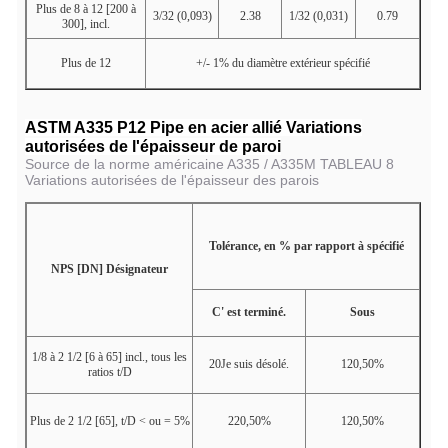
Plus de 8 à 12 [200 à
3/32 (0,093)
2.38
1/32 (0,031)
0.79
300], incl.
Plus de 12
+/- 1% du diamètre extérieur spécifié
ASTM A335 P12 Pipe en acier allié Variations
autorisées de l'épaisseur de paroi
Source de la norme américaine A335 / A335M TABLEAU 8
Variations autorisées de l'épaisseur des parois
Tolérance, en % par rapport à spécifié
NPS [DN] Désignateur
C' est terminé.
Sous
1/8 à 2 1/2 [6 à 65] incl., tous les
20Je suis désolé.
120,50%
ratios t/D
Plus de 2 1/2 [65], t/D < ou = 5%
220,50%
120,50%