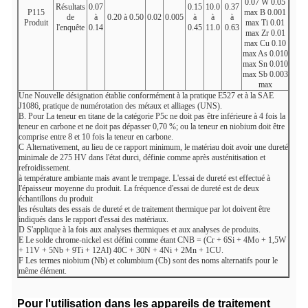
0.07 W 0.05
Résultats
0.07
0.15
10.0
0.37
P115
max B 0.001
de
à
0.20 à 0.50
0.02
0.005
à
à
à
Produit
max Ti 0.01
l'enquête
0.14
0.45
11.0
0.63
max Zr 0.01
max Cu 0.10
max As 0.010
max Sn 0.010
max Sb 0.003
max
Une
Nouvelle désignation établie conformément à la pratique E527 et à la SAE
J1086, pratique de numérotation des métaux et alliages (UNS).
B. Pour
La teneur en titane de la catégorie P5c ne doit pas être inférieure à 4 fois la
teneur en carbone et ne doit pas dépasser 0,70 %; ou la teneur en niobium doit être
comprise entre 8 et 10 fois la teneur en carbone.
C
Alternativement, au lieu de ce rapport minimum, le matériau doit avoir une dureté
minimale de 275 HV dans l'état durci, définie comme après austénitisation et
refroidissement.
à température ambiante mais avant le trempage. L'essai de dureté est effectué à
l'épaisseur moyenne du produit. La fréquence d'essai de dureté est de deux
échantillons du produit
les résultats des essais de dureté et de traitement thermique par lot doivent être
indiqués dans le rapport d'essai des matériaux.
D
S'applique à la fois aux analyses thermiques et aux analyses de produits.
E
Le solde chrome-nickel est défini comme étant CNB = (Cr + 6Si + 4Mo + 1,5W
+ 11V + 5Nb + 9Ti + 12Al) 40C + 30N + 4Ni + 2Mn + 1CU.
F
Les termes niobium (Nb) et columbium (Cb) sont des noms alternatifs pour le
même élément.
Pour l'utilisation dans les appareils de traitement