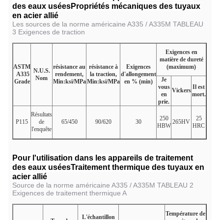
des eaux usées
Propriétés mécaniques des tuyaux
en acier allié
Les sources de la norme américaine A335 / A335M TABLEAU
3 Exigences de traction
Exigences en
matière de dureté
ASTM
résistance au
résistance à
Exigences
(maximum)
N.U.S.
A335
rendement,
la traction,
d'allongement
Nom
Je
Grade
Min:ksi/MPa
Min:ksi/MPa
en % (min)
vous
Il est
Vickers
en
mort.
prie.
Résultats
250
25
P115
de
65/450
90/620
30
265HV
HBW
HRC
l'enquête
Pour l'utilisation dans les appareils de traitement
des eaux usées
Traitement thermique des tuyaux en
acier allié
Source de la norme américaine A335 / A335M TABLEAU 2
Exigences de traitement thermique A
Température de
L'échantillon