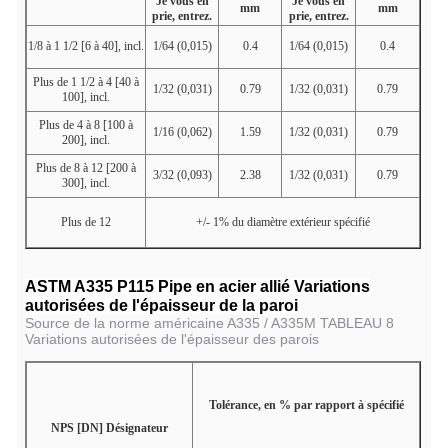
Je vous en
Je vous en
mm
mm
prie, entrez.
prie, entrez.
1/8 à 1 1/2 [6 à 40], incl.
1/64 (0,015)
0.4
1/64 (0,015)
0.4
Plus de 1 1/2 à 4 [40 à
1/32 (0,031)
0.79
1/32 (0,031)
0.79
100], incl.
Plus de 4 à 8 [100 à
1/16 (0,062)
1.59
1/32 (0,031)
0.79
200], incl.
Plus de 8 à 12 [200 à
3/32 (0,093)
2.38
1/32 (0,031)
0.79
300], incl.
Plus de 12
+/- 1% du diamètre extérieur spécifié
ASTM A335 P115 Pipe en acier allié Variations
autorisées de l'épaisseur de la paroi
Source de la norme américaine A335 / A335M TABLEAU 8
Variations autorisées de l'épaisseur des parois
Tolérance, en % par rapport à spécifié
NPS [DN] Désignateur