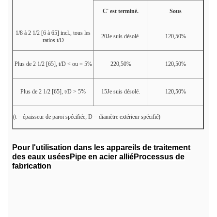
C' est terminé.
Sous
1/8 à 2 1/2 [6 à 65] incl., tous les
20Je suis désolé.
120,50%
ratios t/D
Plus de 2 1/2 [65], t/D < ou = 5%
220,50%
120,50%
Plus de 2 1/2 [65], t/D > 5%
15Je suis désolé.
120,50%
(t = épaisseur de paroi spécifiée; D = diamètre extérieur spécifié)
Pour l'utilisation dans les appareils de traitement
des eaux usées
Pipe en acier allié
Processus de
fabrication