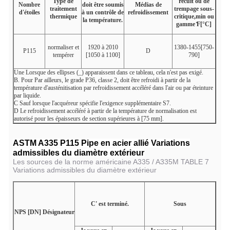
Type de
recuit ou de
Nombre
doit être soumis
Médias de
traitement
trempage sous-
d'étoiles
à un contrôle de
refroidissement
thermique
critique,min ou
la température.
gamme ̊F
[
°C]
normaliser et
1920 à 2010
1380-1455[750-
P115
D
tempérer
[1050 à 1100]
790]
Une
Lorsque des ellipses (_) apparaissent dans ce tableau, cela n'est pas exigé.
B. Pour
Par ailleurs, le grade P36, classe 2, doit être refroidi à partir de la
température d'austénitisation par refroidissement accéléré dans l'air ou par éteinture
par liquide.
C
Sauf lorsque l'acquéreur spécifie l'exigence supplémentaire S7.
D
Le refroidissement accéléré à partir de la température de normalisation est
autorisé pour les épaisseurs de section supérieures à [75 mm].
ASTM A335 P115 Pipe en acier allié Variations
admissibles du diamètre extérieur
Les sources de la norme américaine A335 / A335M TABLE 7
Variations admissibles du diamètre extérieur
C' est terminé.
Sous
NPS [DN] Désignateur