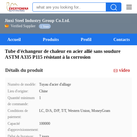
Jinxi Steel Industry Group Co.Ltd.
Verified Supplier
1 Years
Accueil
Produits
Profil
Contacts
Tube d'échangeur de chaleur en acier allié sans soudure
ASTM A335 P115 résistant à la corrosion
Détails du produit
video
Numéro de modèle:
Tuyau d'acier d'alliage
Lieu d'origine:
Chine
Quantité minimum
1
de commande:
Conditions de
LC, D/A, D/P, T/T, Western Union, MoneyGram
paiement:
Capacité
100000
d'approvisionnement:
Délai de livraison:
7 jours