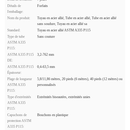
Détails de
Forfaits
l'emballage:
Nom du produit:
Tuyau en acier allié, Tube en acier allié, Tube en acier allié
sans soudure, Tuyau en acier allié sa
Standard:
Tuyau en acier allié ASTM A335 P115
Type de tube
Sans couture
ASTM A335
P115:
ASTM A335 P115
3,2-762 mm
DE:
ASTM A335 P115
0,4-63,5 mm
Épaisseur:
Plage de longueur
5,8/11,86 mètres, 20 pieds (6 mètres), 40 pieds (12 mètres) ou
ASTM A335
personnalisés
P115:
Type d'extrémités
Extrémités biseautées, extrémités unies
ASTM A335
P115:
Capuchons de
Bouchons en plastique
protection ASTM
A335 P115: