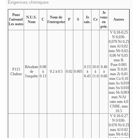
Exigences chimiques
Je
Pour
N.U.S.
Nom de
Je
vous
l'aéronef
C
P
S
Cr
Autres
Nom
l'entreprise
sais.
en
Les notes
prie.
V 0,18-0,25
N 0,030-
0,070 Ni 0,25
max Al 0,02
max Nb 0,02-
0,06 W 0,05
max
B.
Pour
0.001
Résultats
0.08
0.15
10.0
0.40
P115
max Ti 0,01
de
à
0.2 à 0.5
0.02
0.005
à
à
à
Chaleur
max Zr 0,01
l'enquête
0.13
0.45
11.0
0.60
max Cu 0,10
max As 0,010
max Sn 0,010
max Sb 0,003
max N/Al
ratio min 4,0
CNBE, max
10.5
V 0.16-0.27
N 0.030-
0.070 Ni 0.25
max Al 0.02
max Nb 0.02-