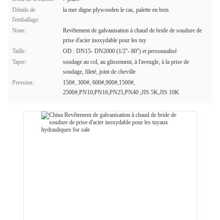
Détails de
la mer digne plywooden le cas, palette en bois
l'emballage:
Nom:
Revêtement de galvanisation à chaud de bride de soudure de
prise d'acier inoxydable pour les tuy
Taille:
OD : DN15- DN2000 (1/2''- 80'') et personnalisé
Taper:
soudage au col, au glissement, à l'aveugle, à la prise de
soudage, fileté, joint de cheville
Pression:
150#, 300#, 600#,900#,1500#,
2500#,PN10,PN16,PN25,PN40 ;JIS 5K,JIS 10K