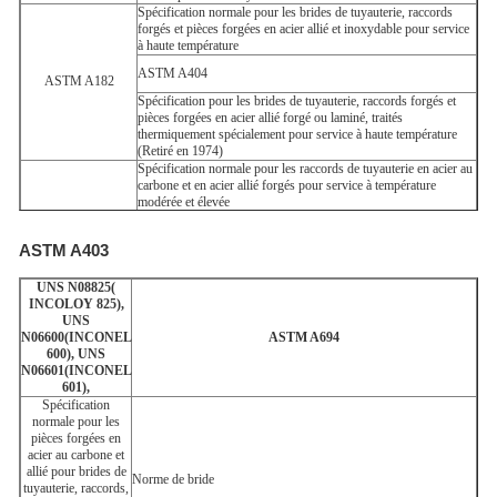
Spécification normale pour les brides de tuyauterie, raccords
forgés et pièces forgées en acier allié et inoxydable pour service
à haute température
ASTM A404
ASTM A182
Spécification pour les brides de tuyauterie, raccords forgés et
pièces forgées en acier allié forgé ou laminé, traités
thermiquement spécialement pour service à haute température
(Retiré en 1974)
Spécification normale pour les raccords de tuyauterie en acier au
carbone et en acier allié forgés pour service à température
modérée et élevée
ASTM A234
ASTM A420
ASTM A403
Spécification normale pour les raccords de tuyauterie en acier au
carbone et en acier allié forgés pour service à basse température
UNS N08825(
INCOLOY 825),
UNS
N06600(INCONEL
ASTM A694
600), UNS
N06601(INCONEL
601),
Spécification
normale pour les
pièces forgées en
acier au carbone et
allié pour brides de
Norme de bride
tuyauterie, raccords,