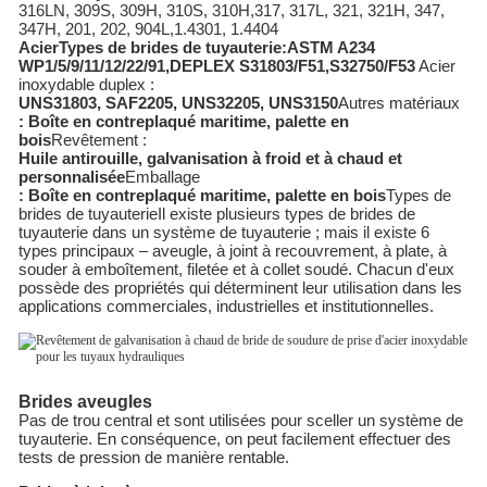
316LN, 309S, 309H, 310S, 310H,317, 317L, 321, 321H, 347,
347H, 201, 202, 904L,1.4301, 1.4404
A
cier
Types de brides de tuyauterie
:
ASTM A234
WP1/5/9/11/12/22/91,DEPLEX S31803/F51,S32750/F53
Acier
inoxydable duplex :
UNS31803, SAF2205, UNS32205, UNS3150
Autres matériaux
:
Boîte en contreplaqué maritime, palette en
bois
Revêtement :
Huile antirouille, galvanisation à froid et à chaud et
personnalisée
Emballage
:
Boîte en contreplaqué maritime, palette en bois
Types de
brides de tuyauterie
Il existe plusieurs types de brides de
tuyauterie dans un système de tuyauterie ; mais il existe 6
types principaux – aveugle, à joint à recouvrement, à plate, à
souder à emboîtement, filetée et à collet soudé. Chacun d'eux
possède des propriétés qui déterminent leur utilisation dans les
applications commerciales, industrielles et institutionnelles.
Brides aveugles
Pas de trou central et sont utilisées pour sceller un système de
tuyauterie. En conséquence, on peut facilement effectuer des
tests de pression de manière rentable.