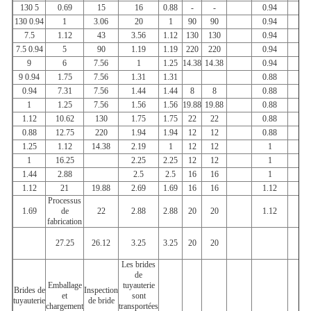
130
5
0.69
15
16
0.88
-
-
0.94
15
130
0.94
1
3.06
20
1
90
90
0.94
15
7.5
1.12
43
3.56
1.12
130
130
0.94
43
7.5
0.94
5
90
1.19
1.19
220
220
0.94
43
9
6
7.56
1
1.25
14.38
14.38
0.94
43
9
0.94
1.75
7.56
1.31
1.31
0.88
43
0.94
7.31
7.56
1.44
1.44
8
8
0.88
43
1
1.25
7.56
1.56
1.56
19.88
19.88
0.88
90
1.12
10.62
130
1.75
1.75
22
22
0.88
90
0.88
12.75
220
1.94
1.94
12
12
0.88
90
1.25
1.12
14.38
2.19
1
12
12
1
13
1
16.25
2.25
2.25
12
12
1
13
1.44
2.88
2.5
2.5
16
16
1
22
1.12
21
19.88
2.69
1.69
16
16
1.12
22
Processus
1.69
de
22
2.88
2.88
20
20
1.12
fabrication
27.25
26.12
3.25
3.25
20
20
Les brides
de
Emballage
tuyauterie
Brides de
Inspection
et
sont
tuyauterie
de bride
chargement
transportées