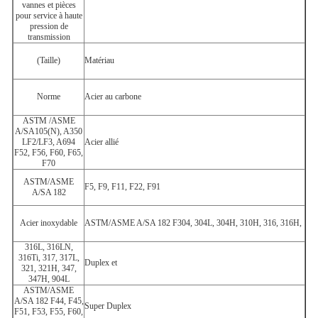
vannes et pièces
pour service à haute
pression de
transmission
(Taille)
Matériau
Norme
Acier au carbone
ASTM /ASME
A/SA105(N), A350
LF2/LF3, A694
Acier allié
F52, F56, F60, F65,
F70
ASTM/ASME
F5, F9, F11, F22, F91
A/SA 182
Acier inoxydable
ASTM/ASME A/SA 182 F304, 304L, 304H, 310H, 316, 316H,
316L, 316LN,
316Ti, 317, 317L,
Duplex et
321, 321H, 347,
347H, 904L
ASTM/ASME
A/SA 182 F44, F45,
Super Duplex
F51, F53, F55, F60,