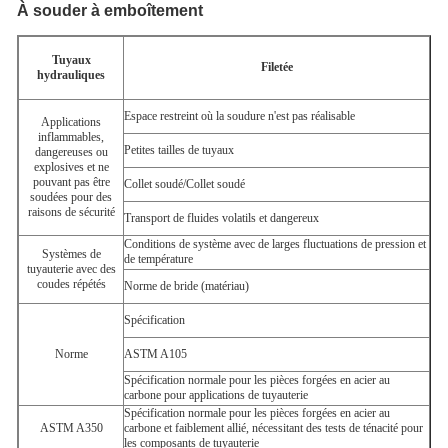
À souder à emboîtement
Tuyaux
Filetée
hydrauliques
Espace restreint où la soudure n'est pas réalisable
Applications
inflammables,
Petites tailles de tuyaux
dangereuses ou
explosives et ne
pouvant pas être
Collet soudé/Collet soudé
soudées pour des
raisons de sécurité
Transport de fluides volatils et dangereux
Conditions de système avec de larges fluctuations de pression et
Systèmes de
de température
tuyauterie avec des
coudes répétés
Norme de bride (matériau)
Spécification
Norme
ASTM A105
Spécification normale pour les pièces forgées en acier au
carbone pour applications de tuyauterie
Spécification normale pour les pièces forgées en acier au
ASTM A350
carbone et faiblement allié, nécessitant des tests de ténacité pour
les composants de tuyauterie