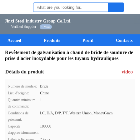
Jinxi Steel Industry Group Co.Ltd.
Verified Supplier
1 Years
Accueil
Produits
Profil
Contacts
Revêtement de galvanisation à chaud de bride de soudure de
prise d'acier inoxydable pour les tuyaux hydrauliques
Détails du produit
video
Numéro de modèle:
Bride
Lieu d'origine:
Chine
Quantité minimum
1
de commande:
Conditions de
LC, D/A, D/P, T/T, Western Union, MoneyGram
paiement:
Capacité
100000
d'approvisionnement:
Délai de livraison:
7 jours