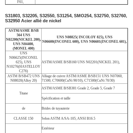
F61,
S31803, S32205, S32550, S31254, SMO254, S32750, S32760,
S32950
Acier allié de nickel
ASTM/ASME B/SB
564 UNS
UNS N08825( INCOLOY 825), UNS
N02200(NICKEL 200),
N06600(INCONEL 600), UNS N06601(INCONEL 601),
UNS N04400,
(MONEL 400)
UNS
N06625(INCONEL
625), UNS
ASTM/ASME B/SB160 UNS N02201(NICKEL 201),
N10276(HASTELLOY
C276)
ASTM B/SB472 UNS
Alliage de cuivre
ASTM/ASME B/SB151 UNS N07060,
N08020(Alloy 20)
71500, C70600(CuNi 90/10), C71500(CuNi 70/30)
ASTM/ASME B/SB381 Grade 2, Grade 5, Grade 7
Titane
Spécification et taille
de
Brides de tuyauterie
CLASSE 150
Selon ASTM A/SA-105; ANSI B16.5
Extérieur