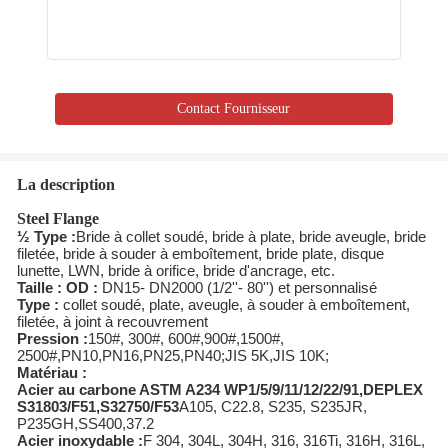
Contact Fournisseur
La description
Steel Flange
½
Type :
Bride à collet soudé, bride à plate, bride aveugle, bride
filetée, bride à souder à emboîtement, bride plate, disque
lunette, LWN, bride à orifice, bride d'ancrage, etc.
Taille : OD :
DN15- DN2000 (1/2''- 80'') et personnalisé
Type :
collet soudé, plate, aveugle, à souder à emboîtement,
filetée, à joint à recouvrement
Pression :
150#, 300#, 600#,900#,1500#,
2500#,PN10,PN16,PN25,PN40;JIS 5K,JIS 10K;
Matériau :
A
cier au carbone
ASTM A234 WP1/5/9/11/12/22/91,DEPLEX
S31803/F51,S32750/F53
A105, C22.8, S235, S235JR,
P235GH,SS400,37.2
Acier inoxydable :
F 304, 304L, 304H, 316, 316Ti, 316H, 316L,