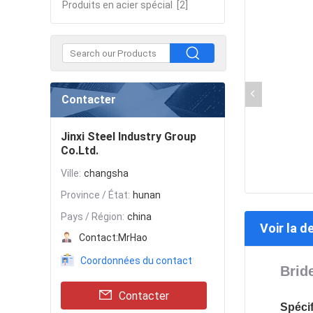
Produits en acier spécial
[2]
Contacter
Jinxi Steel Industry Group
Co.Ltd.
Ville:
changsha
Province / État:
hunan
Pays / Région:
china
Voir la d
Contact:
MrHao
Coordonnées du contact
Brid
Contacter
Spécif