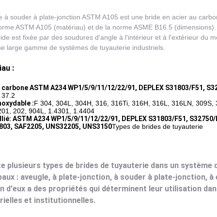
e à souder à plate-jonction ASTM A105 est une bride en acier au carbon
orme ASTM A105 (matériau) et de la norme ASME B16.5 (dimensions). C
ride est fixée par des soudures d'angle à l'intérieur et à l'extérieur du
e large gamme de systèmes de tuyauterie industriels.
au :
u carbone
ASTM A234 WP1/5/9/11/12/22/91, DEPLEX S31803/F51, S3
 37.2
noxydable :
F 304, 304L, 304H, 316, 316Ti, 316H, 316L, 316LN, 309S, 
201, 202, 904L, 1.4301, 1.4404
llié
:
ASTM A234 WP1/5/9/11/12/22/91, DEPLEX S31803/F51, S32750/
03, SAF2205, UNS32205, UNS3150
Types de brides de tuyauterie
ste plusieurs types de brides de tuyauterie dans un système de
paux : aveugle, à plate-jonction, à souder à plate-jonction, à
 d'eux a des propriétés qui déterminent leur utilisation da
rielles et institutionnelles.