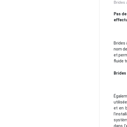
Brides
Pas de 
effect
Brides 
nom de 
et perm
fluide 
Brides
Égaleme
utilisé
et en 
l'insta
système
dans l'