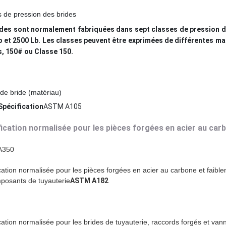
 de pression des brides
ides sont normalement fabriquées dans sept classes de pression de b
b et 2500 Lb. Les classes peuvent être exprimées de différentes man
s, 150# ou Classe 150.
de bride (matériau)
Spécification
ASTM A105
ication normalisée pour les pièces forgées en acier au car
A350
cation normalisée pour les pièces forgées en acier au carbone et faiblem
posants de tuyauterie
ASTM A182
cation normalisée pour les brides de tuyauterie, raccords forgés et vann