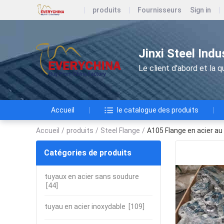
produits
Fournisseurs
Sign in
Jinxi Steel Ind
Le client d'abord et la qu
Accueil
le catalogue des produits
Accueil
/
produits
/
Steel Flange
/
A105 Flange en acier au
Catégories de produits
tuyaux en acier sans soudure
[44]
tuyau en acier inoxydable
[109]