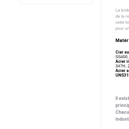
La brid
de la n
cette b
pour un
Matéri
C
ier a
SS400,
Acier i
347H, 
A
cier
a
UNS318
Il exi
princi
Chacun
indust