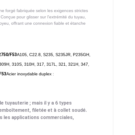
e forgé fabriquée selon les exigences strictes
onçue pour glisser sur l'extrémité du tuyau,
 moyeu, offrant une connexion fiable et étanche
2750/F53
A105, C22.8, S235, S235JR, P235GH,
309H, 310S, 310H, 317, 317L, 321, 321H, 347,
F53
Acier inoxydable duplex :
 tuyauterie ; mais il y a 6 types
 emboîtement, filetée et à collet soudé.
ns les applications commerciales,