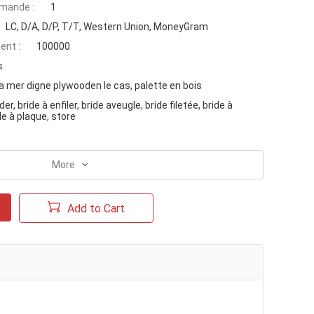
mande :
1
LC, D/A, D/P, T/T, Western Union, MoneyGram
ent :
100000
s
la mer digne plywooden le cas, palette en bois
er, bride à enfiler, bride aveugle, bride filetée, bride à
de à plaque, store
More
Add to Cart