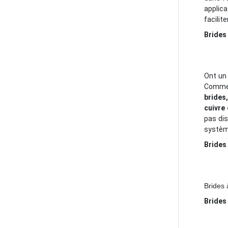
applica
facilit
Brides
Ont un
Comme l
brides
cuivre 
pas dis
systèm
Brides 
Brides 
Brides 