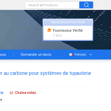
Manufacturer from China
Fournisseur Vérifié
1 Ans
nous
Demander un devis
Français
er au carbone pour systèmes de tuyauterie
ix
Chaîne vidéo
de