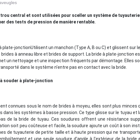
 aveugles
trou central et sont utilisées pour sceller un système de tuyauteri
uer des tests de pression de manière rentable.
à plate-jonction
Utilisent un manchon (Type A, B ou C) et glissent sur 
brides à anneau libre et brides de support. La bride à plate-jonction e
et un nettoyage et une inspection fréquents par démontage. Elles sont
transporté dans le système n'entre pas en contact avec la bride.
 à souder à plate-jonction
nt connues sous le nom de brides à moyeu, elles sont plus minces qu
es dans les systèmes à basse pression. Ce type glisse sur le tuyau et l
bas de la bride de tuyau. Ces soudures offrent une résistance sup
llation soit peu coûteuse et facile, la soudure ajoute un coût à son insta
s de tuyauterie de petite taille et à haute pression qui ne transporte
emboîtement et une seule soudure d'angle à l'extérieur de la bride 