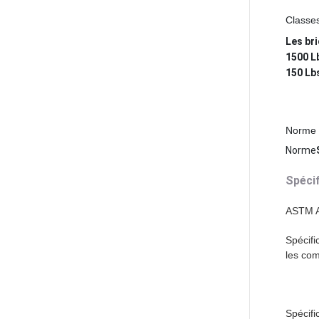
Classes
Les br
1500 L
150 Lb
Norme 
Norme
Spécif
ASTM 
Spécifi
les com
Spécifi