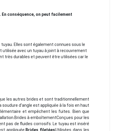
e. En conséquence, on peut facilement
le tuyau. Elles sont également connues sous le
st utilisée avec un tuyau à joint à recouvrement
 très durables et peuvent être utilisées car le
e les autres brides et sont traditionnellement
a soudure d'angle est appliquée à la fois en haut
plémentaire et empêchent les fuites. Bien que
llation.
Brides à emboîtement
Conçues pour les
nt pas de fluides corrosifs. Le tuyau est inséré
est appliquée.
Brides filetées
Utilisées dans les