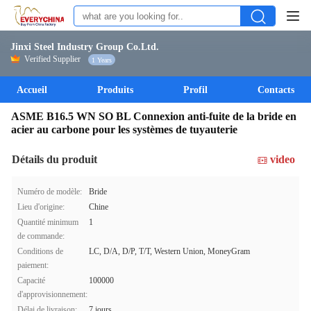
Jinxi Steel Industry Group Co.Ltd.
Verified Supplier
1 Years
Accueil
Produits
Profil
Contacts
ASME B16.5 WN SO BL Connexion anti-fuite de la bride en
acier au carbone pour les systèmes de tuyauterie
Détails du produit
video
Numéro de modèle:
Bride
Lieu d'origine:
Chine
Quantité minimum
1
de commande:
Conditions de
LC, D/A, D/P, T/T, Western Union, MoneyGram
paiement:
Capacité
100000
d'approvisionnement:
Délai de livraison:
7 jours