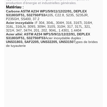
production d'énergie et industrielles générales.
Matériau :
C
arbone
ASTM A234 WP1/5/9/11/12/22/91, DEPLEX
S31803/F51, S32750/F53
A105, C22.8, S235, S235JR,
P235GH, SS400, 37.2
Acier inoxydable :
F 304, 304L, 304H, 316, 316Ti, 316H,
316L, 316LN, 309S, 309H, 310S, 310H, 317, 317L, 321,
321H, 347, 347H, 201, 202, 904L, 1.4301, 1.4404
A
cier
allié
:
ASTM A234 WP1/5/9/11/12/22/91, DEPLEX
S31803/F51, S32750/F53
Acier inoxydable duplex :
UNS31803, SAF2205, UNS32205, UNS3150
Types de brides
de tuyauterie