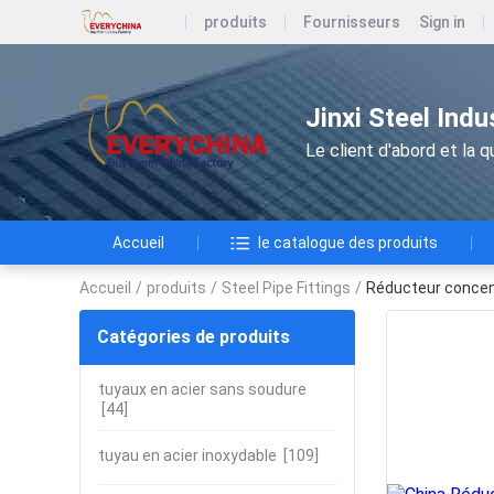
produits
Fournisseurs
Sign in
Jinxi Steel Ind
Le client d'abord et la qu
Accueil
le catalogue des produits
Accueil
/
produits
/
Steel Pipe Fittings
/
Réducteur concent
Catégories de produits
tuyaux en acier sans soudure
[44]
tuyau en acier inoxydable
[109]