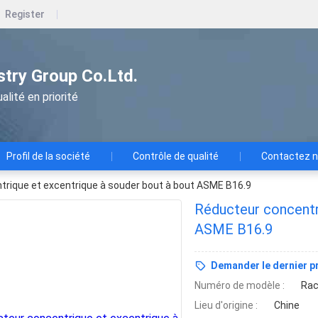
Register
ustry Group Co.Ltd.
alité en priorité
Profil de la société
Contrôle de qualité
Contactez 
rique et excentrique à souder bout à bout ASME B16.9
Réducteur concentr
ASME B16.9
Demander le dernier pr
Numéro de modèle :
Rac
Lieu d'origine :
Chine