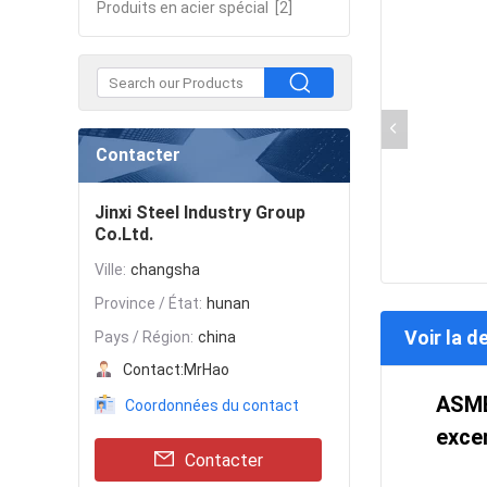
Produits en acier spécial
[2]
Contacter
Jinxi Steel Industry Group
Co.Ltd.
Ville:
changsha
Province / État:
hunan
Voir la d
Pays / Région:
china
Contact:
MrHao
ASME
Coordonnées du contact
exce
Contacter