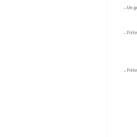
→Un gr
→Fitti
→Fitti