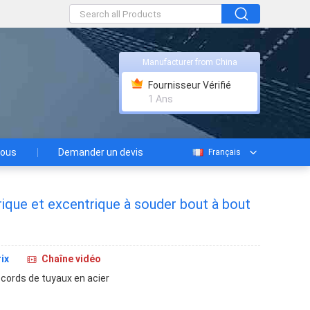
Manufacturer from China
Fournisseur Vérifié
1 Ans
nous
Demander un devis
Français
ique et excentrique à souder bout à bout
ix
Chaîne vidéo
cords de tuyaux en acier