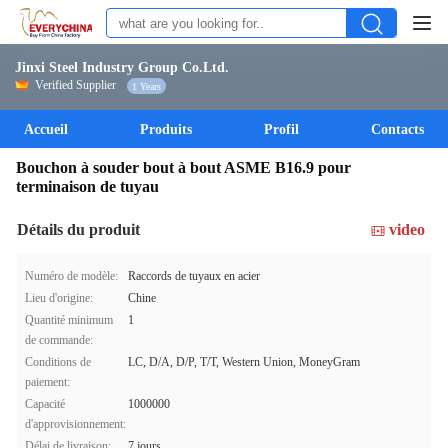
Jinxi Steel Industry Group Co.Ltd.
Verified Supplier
1 Years
Accueil
Produits
Profil
Contacts
Bouchon à souder bout à bout ASME B16.9 pour
terminaison de tuyau
Détails du produit
video
Numéro de modèle:
Raccords de tuyaux en acier
Lieu d'origine:
Chine
Quantité minimum
1
de commande:
Conditions de
LC, D/A, D/P, T/T, Western Union, MoneyGram
paiement:
Capacité
1000000
d'approvisionnement:
Délai de livraison:
7 jours