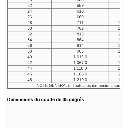
22
559
838
24
610
914
26
660
991
28
711
1
06
30
762
1
14
32
813
1
21
34
864
1
29
36
914
1
37
38
965
1
44
40
1
016.0
1
52
42
1
067.0
1
60
44
1
118.0
1
67
46
1
168.0
1
75
48
1
219.0
1
82
NOTE GENÉRALE: Toutes les dimensions sont expr
Dimensions du coude de 45 degrés