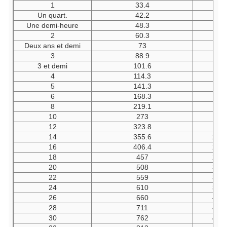
1
33.4
22
Un quart.
42.2
25
Une demi-heure
48.3
29
2
60.3
35
Deux ans et demi
73
44
3
88.9
51
3 et demi
101.6
57
4
114.3
64
5
141.3
79
6
168.3
95
8
219.1
127
10
273
159
12
323.8
190
14
355.6
222
16
406.4
254
18
457
286
20
508
318
22
559
343
24
610
381
26
660
406
28
711
438
30
762
470