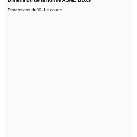
Dimension de la norme ASME B16.9
Dimensions du
90
- Le coude.