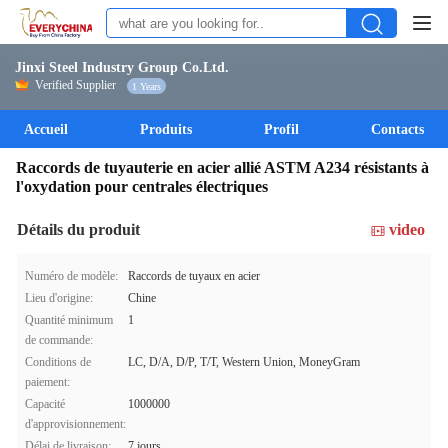
Jinxi Steel Industry Group Co.Ltd.
Verified Supplier
1 Years
Accueil
Produits
Profil
Contacts
Raccords de tuyauterie en acier allié ASTM A234 résistants à
l'oxydation pour centrales électriques
Détails du produit
video
Numéro de modèle:
Raccords de tuyaux en acier
Lieu d'origine:
Chine
Quantité minimum
1
de commande:
Conditions de
LC, D/A, D/P, T/T, Western Union, MoneyGram
paiement:
Capacité
1000000
d'approvisionnement:
Délai de livraison:
7 jours