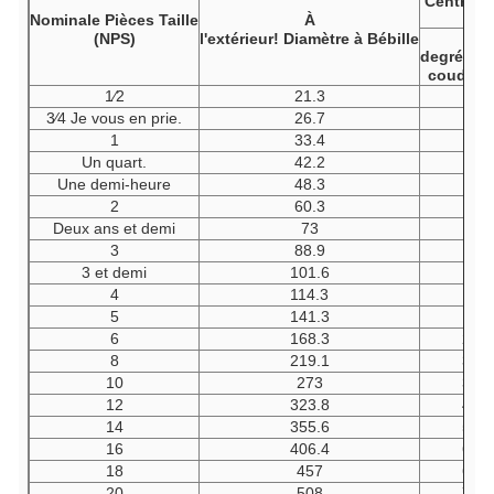
Centre à
Nominale
Pièces
Taille
À
90
(NPS)
l'extérieur!
Diamètre
à
Bébille
degrés
L
coudes,
1⁄2
21.3
38
3⁄4 Je vous en prie.
26.7
38
1
33.4
38
Un quart.
42.2
48
Une demi-heure
48.3
57
2
60.3
76
Deux ans et demi
73
95
3
88.9
114
3 et demi
101.6
133
4
114.3
152
5
141.3
190
6
168.3
229
8
219.1
305
10
273
381
12
323.8
457
14
355.6
533
16
406.4
610
18
457
686
20
508
762