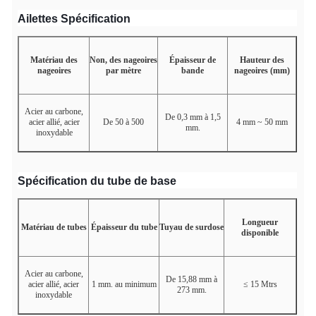
Ailettes
Spécification
Matériau des
Non, des nageoires
Épaisseur de
Hauteur des
nageoires
par mètre
bande
nageoires (mm)
Acier au carbone,
De 0,3 mm à 1,5
acier allié, acier
De 50 à 500
4 mm ~ 50 mm
mm.
inoxydable
Spécification du tube de base
Longueur
Matériau de tubes
Épaisseur du tube
Tuyau de surdose
disponible
Acier au carbone,
De 15,88 mm à
acier allié, acier
1 mm. au minimum
≤ 15 Mtrs
273 mm.
inoxydable