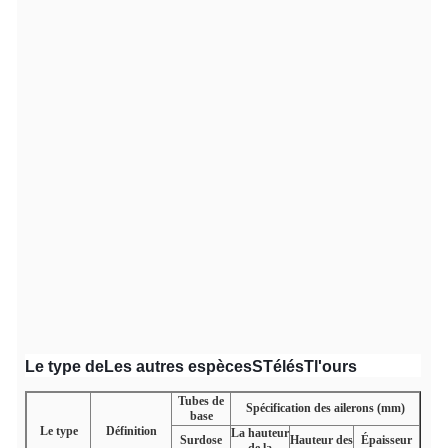
Le type
de
Les autres espèces
S
Télés
T
l'ours
Tubes de
Spécification des ailerons (mm)
base
Le type
Définition
La hauteur
Surdose
Hauteur des
Épaisseur