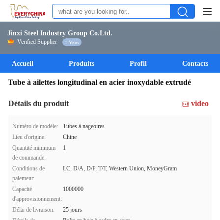
Jinxi Steel Industry Group Co.Ltd.
Verified Supplier
1 Years
Accueil
Produits
Profil
Contacts
Tube à ailettes longitudinal en acier inoxydable extrudé
Détails du produit
video
Numéro de modèle:
Tubes à nageoires
Lieu d'origine:
Chine
Quantité minimum
1
de commande:
Conditions de
LC, D/A, D/P, T/T, Western Union, MoneyGram
paiement:
Capacité
1000000
d'approvisionnement:
Délai de livraison:
25 jours