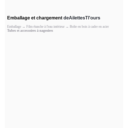
Emballage et chargement
de
Ailettes
T
l'ours
Emballage → Film étanche à l'eau intérieur → Boîte en bois à cadre en acier
Tubes et accessoires à nageoires