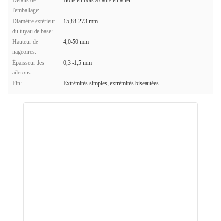
Détails de
Boîte en bois à cadre en acier
l'emballage:
Diamètre extérieur
15,88-273 mm
du tuyau de base:
Hauteur de
4,0-50 mm
nageoires:
Épaisseur des
0,3 -1,5 mm
ailerons:
Fin:
Extrémités simples, extrémités biseautées