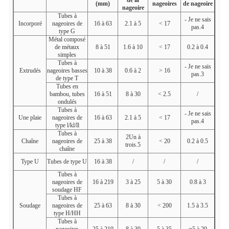
de la
(mm)
nageoires
de nageoire
nageoire
Tubes à
- Je ne sais
Incorporé
nageoires de
16 à 63
2.1 à 5
< 17
pas.4
type G
Métal composé
de métaux
8 à 51
1.6 à 10
< 17
0.2 à 0.4
simples
Tubes à
- Je ne sais
Extrudés
nageoires basses
10 à 38
0.6 à 2
> 16
pas.3
de type T
Tubes en
bambou, tubes
16 à 51
8 à 30
< 2.5
/
ondulés
Tubes à
- Je ne sais
Une plaie
nageoires de
16 à 63
2.1 à 5
< 17
pas.4
type l/kl/ll
Tubes à
2Un à
Chaîne
nageoires de
25 à 38
< 20
0.2 à 0.5
trois.5
chaîne
Type U
Tubes de type U
16 à 38
/
/
/
Tubes à
nageoires de
16 à 219
3 à 25
5 à 30
0.8 à 3
soudage HF
Tubes à
Soudage
nageoires de
25 à 63
8 à 30
< 200
1.5 à 3.5
type H/HH
Tubes à