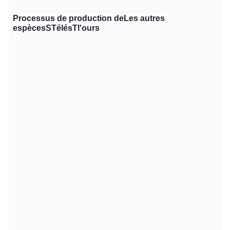
Processus de production
de
Les autres
espèces
S
Télés
T
l'ours