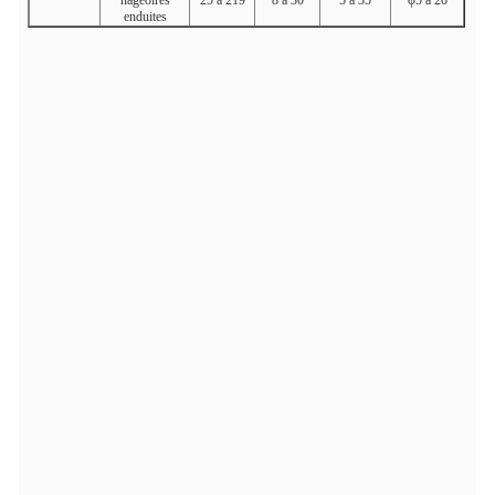
nageoires
25 à 219
8 à 30
5 à 35
φ5 à 20
enduites