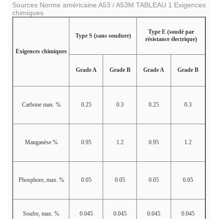
Sources Norme américaine A53 / A53M TABLEAU 1 Exigences
chimiques
Type E (soudé par
Type S (sans soudure)
résistance électrique)
Exigences chimiques
Grade A
Grade B
Grade A
Grade B
Carbone max. %
0.25
0.3
0.25
0.3
Manganèse %
0.95
1.2
0.95
1.2
Phosphore, max. %
0.05
0.05
0.05
0.05
Soufre, max. %
0.045
0.045
0.045
0.045