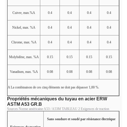
Cuivre, max.%
A
0.4
0.4
0.4
0.4
Nickel, max. %
A
0.4
0.4
0.4
0.4
Chrome, max. %
A
0.4
0.4
0.4
0.4
Molybdène, max. %
A
0.15
0.15
0.15
0.15
Vanadium, max. %
A
0.08
0.08
0.08
0.08
A
La combinaison de ces cinq éléments ne doit pas dépasser 1,00 %.
Propriétés mécaniques du tuyau en acier ERW
ASTM A53 GR.B
Sources Norme américaine A53 / A53M TABLEAU 2 Exigences de traction
Sans soudure et soudé par résistance électrique