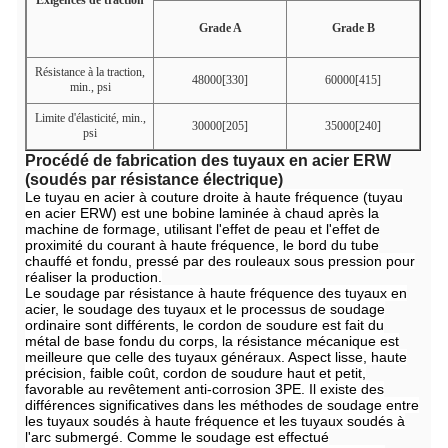
Exigences de traction
Grade A
Grade B
Résistance à la traction,
48000[330]
60000[415]
min., psi
Limite d'élasticité, min.,
30000[205]
35000[240]
psi
Procédé de fabrication des tuyaux en acier ERW
(soudés par résistance électrique)
Le tuyau en acier à couture droite à haute fréquence (tuyau
en acier ERW) est une bobine laminée à chaud après la
machine de formage, utilisant l'effet de peau et l'effet de
proximité du courant à haute fréquence, le bord du tube
chauffé et fondu, pressé par des rouleaux sous pression pour
réaliser la production.
Le soudage par résistance à haute fréquence des tuyaux en
acier, le soudage des tuyaux et le processus de soudage
ordinaire sont différents, le cordon de soudure est fait du
métal de base fondu du corps, la résistance mécanique est
meilleure que celle des tuyaux généraux. Aspect lisse, haute
précision, faible coût, cordon de soudure haut et petit,
favorable au revêtement anti-corrosion 3PE. Il existe des
différences significatives dans les méthodes de soudage entre
les tuyaux soudés à haute fréquence et les tuyaux soudés à
l'arc submergé. Comme le soudage est effectué