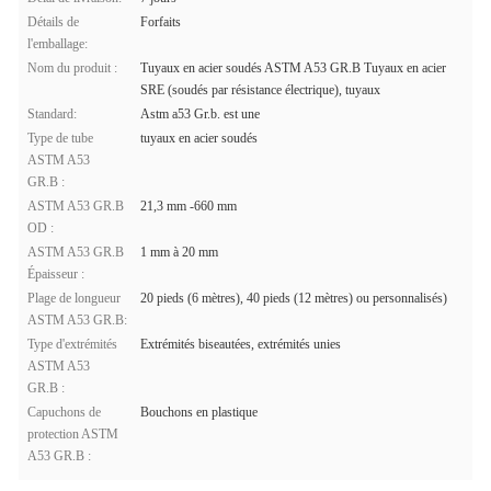
Détails de
Forfaits
l'emballage:
Nom du produit :
Tuyaux en acier soudés ASTM A53 GR.B Tuyaux en acier
SRE (soudés par résistance électrique), tuyaux
Standard:
Astm a53 Gr.b. est une
Type de tube
tuyaux en acier soudés
ASTM A53
GR.B :
ASTM A53 GR.B
21,3 mm -660 mm
OD :
ASTM A53 GR.B
1 mm à 20 mm
Épaisseur :
Plage de longueur
20 pieds (6 mètres), 40 pieds (12 mètres) ou personnalisés)
ASTM A53 GR.B:
Type d'extrémités
Extrémités biseautées, extrémités unies
ASTM A53
GR.B :
Capuchons de
Bouchons en plastique
protection ASTM
A53 GR.B :