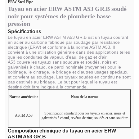
ERW Steel Pipe
Tuyau en acier ERW ASTM A53 GR.B soudé
noir pour systèmes de plomberie basse
pression
Spécifications
Le tuyau en acier ERW ASTM A53 GR.B est un tuyau courant
en acier au carbone fabriqué par soudage par résistance
électrique (ERW) et conforme à la norme ASTM A53. Il
convient à une utilisation générale dans des applications telles
que les conduites de vapeur, d'eau, de gaz et d'air.
A53 couvre les tuyaux sans soudure et soudés, noirs et
galvanisés à chaud, de paroi nominale (moyenne) pour le
bobinage, le cintrage, le bridage et d'autres usages spéciaux,
et convient au soudage. Les tuyaux soudés en continu ne sont
pas destinés au bridage. Le but pour lequel le tuyau est
destiné doit être indiqué à la commande.
Norme américaine
Nom de la norme
Spécification standard pour les tuyaux en acier, noirs et
ASTM A53
galvanisés à chaud, revêtus de zinc, soudés et sans soudure
Composition chimique du tuyau en acier ERW
ASTM A53 GR.B