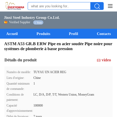
Jinxi Steel Industry Group Co.Ltd.
Verified Supplier
1 Years
Accueil
Produits
Profil
Contacts
ASTM A53 GR.B ERW Pipe en acier soudée Pipe noire pour
systèmes de plomberie à basse pression
Détails du produit
video
Numéro de modèle:
TUYAU EN ACIER REG
Lieu d'origine:
Chine
Quantité minimum
1
de commande:
Conditions de
LC, D/A, D/P, T/T, Western Union, MoneyGram
paiement:
Capacité
100000
d'approvisionnement:
Délai de livraison:
7 jours