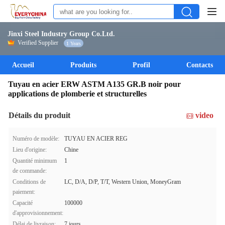
Jinxi Steel Industry Group Co.Ltd.
Verified Supplier
1 Years
Accueil
Produits
Profil
Contacts
Tuyau en acier ERW ASTM A135 GR.B noir pour
applications de plomberie et structurelles
Détails du produit
video
Numéro de modèle:
TUYAU EN ACIER REG
Lieu d'origine:
Chine
Quantité minimum
1
de commande:
Conditions de
LC, D/A, D/P, T/T, Western Union, MoneyGram
paiement:
Capacité
100000
d'approvisionnement:
Délai de livraison:
7 jours