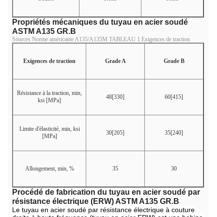
Propriétés mécaniques du tuyau en acier soudé
ASTM A135 GR.B
Sources Norme américaine A135/A135M TABLEAU 1 Exigences de traction
Exigences de traction
Grade A
Grade B
Résistance à la traction, min,
48[330]
60[415]
ksi [MPa]
Limite d'élasticité, min, ksi
30[205]
35[240]
[MPa]
Allongement, min, %
35
30
Procédé de fabrication du tuyau en acier soudé par
résistance électrique (ERW) ASTM A135 GR.B
Le tuyau en acier soudé par résistance électrique à couture