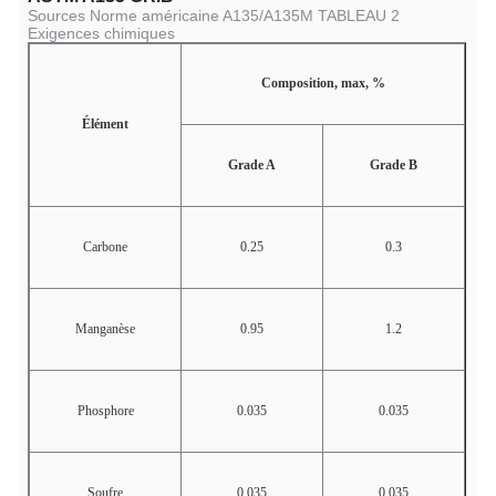
Sources Norme américaine A135/A135M TABLEAU 2
Exigences chimiques
Composition, max, %
Élément
Grade A
Grade B
Carbone
0.25
0.3
Manganèse
0.95
1.2
Phosphore
0.035
0.035
Soufre
0.035
0.035