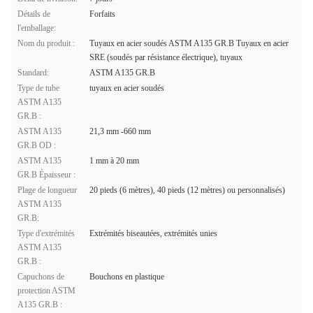
Détails de
Forfaits
l'emballage:
Nom du produit :
Tuyaux en acier soudés ASTM A135 GR.B Tuyaux en acier
SRE (soudés par résistance électrique), tuyaux
Standard:
ASTM A135 GR.B
Type de tube
tuyaux en acier soudés
ASTM A135
GR.B :
ASTM A135
21,3 mm -660 mm
GR.B OD :
ASTM A135
1 mm à 20 mm
GR.B Épaisseur :
Plage de longueur
20 pieds (6 mètres), 40 pieds (12 mètres) ou personnalisés)
ASTM A135
GR.B:
Type d'extrémités
Extrémités biseautées, extrémités unies
ASTM A135
GR.B :
Capuchons de
Bouchons en plastique
protection ASTM
A135 GR.B :