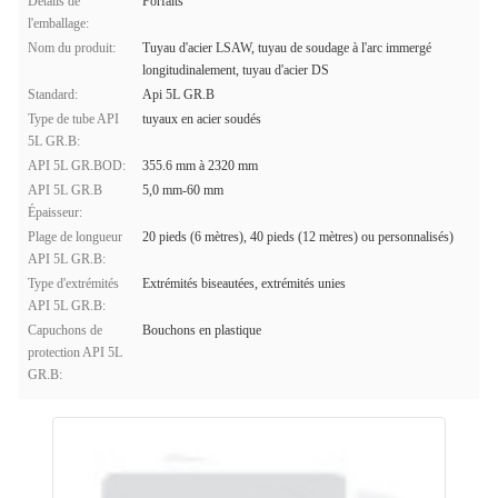
Détails de
Forfaits
l'emballage:
Nom du produit:
Tuyau d'acier LSAW, tuyau de soudage à l'arc immergé
longitudinalement, tuyau d'acier DS
Standard:
Api 5L GR.B
Type de tube API
tuyaux en acier soudés
5L GR.B:
API 5L GR.BOD:
355.6 mm à 2320 mm
API 5L GR.B
5,0 mm-60 mm
Épaisseur:
Plage de longueur
20 pieds (6 mètres), 40 pieds (12 mètres) ou personnalisés)
API 5L GR.B:
Type d'extrémités
Extrémités biseautées, extrémités unies
API 5L GR.B:
Capuchons de
Bouchons en plastique
protection API 5L
GR.B: