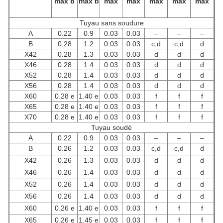
max b
max b
max
max
max
max
max
Tuyau sans soudure
A
0.22
0.9
0.03
0.03
–
–
–
B
0.28
1.2
0.03
0.03
c,d
c,d
d
X42
0.28
1.3
0.03
0.03
d
d
d
X46
0.28
1.4
0.03
0.03
d
d
d
X52
0.28
1.4
0.03
0.03
d
d
d
X56
0.28
1.4
0.03
0.03
d
d
d
X60
0.28 e
1.40 e
0.03
0.03
f
f
f
X65
0.28 e
1.40 e
0.03
0.03
f
f
f
X70
0.28 e
1.40 e
0.03
0.03
f
f
f
Tuyau soudé
A
0.22
0.9
0.03
0.03
–
–
–
B
0.26
1.2
0.03
0.03
c,d
c,d
d
X42
0.26
1.3
0.03
0.03
d
d
d
X46
0.26
1.4
0.03
0.03
d
d
d
X52
0.26
1.4
0.03
0.03
d
d
d
X56
0.26
1.4
0.03
0.03
d
d
d
X60
0.26 e
1.40 e
0.03
0.03
f
f
f
X65
0.26 e
1.45 e
0.03
0.03
f
f
f