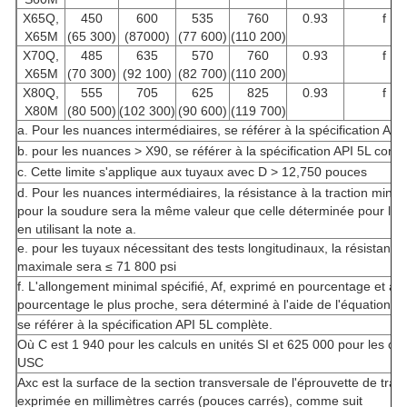
X65Q,
450
600
535
760
0.93
f
X65M
(65 300)
(87000)
(77 600)
(110 200)
X70Q,
485
635
570
760
0.93
f
X65M
(70 300)
(92 100)
(82 700)
(110 200)
X80Q,
555
705
625
825
0.93
f
X80M
(80 500)
(102 300)
(90 600)
(119 700)
a. Pour les nuances intermédiaires, se référer à la spécification API
b. pour les nuances > X90, se référer à la spécification API 5L comp
c. Cette limite s'applique aux tuyaux avec D > 12,750 pouces
d. Pour les nuances intermédiaires, la résistance à la traction minim
pour la soudure sera la même valeur que celle déterminée pour le 
en utilisant la note a.
e. pour les tuyaux nécessitant des tests longitudinaux, la résistance 
maximale sera ≤ 71 800 psi
f. L'allongement minimal spécifié, Af, exprimé en pourcentage et ar
pourcentage le plus proche, sera déterminé à l'aide de l'équation su
se référer à la spécification API 5L complète.
Où C est 1 940 pour les calculs en unités SI et 625 000 pour les cal
USC
Axc
est la surface de la section transversale de l'éprouvette de tract
exprimée en millimètres carrés (pouces carrés), comme suit