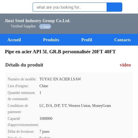
Jinxi Steel Industry Group Co.Ltd.
Verified Supplier
1 Years
Accueil
Produits
Profil
Contacts
Pipe en acier API 5L GR.B personnalisée 20FT 40FT
Détails du produit
video
Numéro de modèle:
TUYAU EN ACIER LSAW
Lieu d'origine:
Chine
Quantité minimum
1
de commande:
Conditions de
LC, D/A, D/P, T/T, Western Union, MoneyGram
paiement:
Capacité
1000000
d'approvisionnement:
Délai de livraison:
7 jours