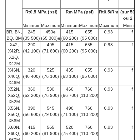
Rt0,5
MPa (psi)
Rm
MPa (psi)
Rt0,5/Rm
(sur 50 
ou 2 po
Minimum
Maximum
Minimum
Maximum
Maximum
Minimu
BR, BN,
245
450e
415
655
0.93
f
BQ, BM
(35 500)
(65 300)e
(60 200)
(95 000)
X42,
290
495
415
655
0.93
f
X42R,
(42 100)
(71 800)
(60 200)
(95 000)
X2Q,
X42M
X46N,
320
525
435
655
0.93
f
X46Q,
(46 400)
(76 100)
(63 100)
(95 000)
X46M
X52N,
360
530
460
760
0.93
f
X52Q,
(52 200)
(76 900)
(66 700)
(110 200)
X52M
X56N,
390
545
490
760
0.93
f
X56Q,
(56 600)
(79 000)
(71 100)
(110 200)
X56M
X60N,
415
565
520
760
0.93
f
X60Q,
(60 200)
(81 900)
(75 400)
(110 200)
S60M