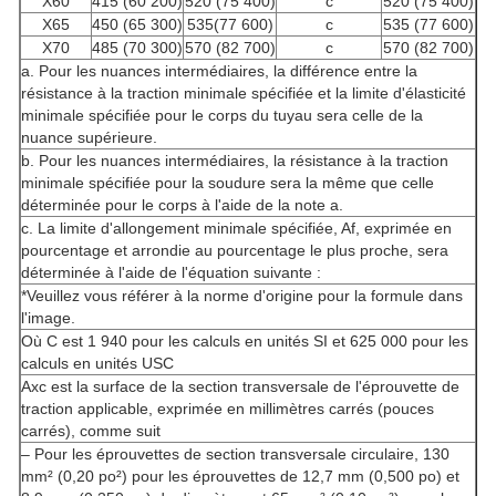
X60
415 (60 200)
520 (75 400)
c
520 (75 400)
X65
450 (65 300)
535(77 600)
c
535 (77 600)
X70
485 (70 300)
570 (82 700)
c
570 (82 700)
a. Pour les nuances intermédiaires, la différence entre la
résistance à la traction minimale spécifiée et la limite d'élasticité
minimale spécifiée pour le corps du tuyau sera celle de la
nuance supérieure.
b. Pour les nuances intermédiaires, la résistance à la traction
minimale spécifiée pour la soudure sera la même que celle
déterminée pour le corps à l'aide de la note a.
c. La limite d'allongement minimale spécifiée, Af, exprimée en
pourcentage et arrondie au pourcentage le plus proche, sera
déterminée à l'aide de l'équation suivante :
*Veuillez vous référer à la norme d'origine pour la formule dans
l'image.
Où C est 1 940 pour les calculs en unités SI et 625 000 pour les
calculs en unités USC
Axc
est la surface de la section transversale de l'éprouvette de
traction applicable, exprimée en millimètres carrés (pouces
carrés), comme suit
– Pour les éprouvettes de section transversale circulaire, 130
mm² (0,20 po²) pour les éprouvettes de 12,7 mm (0,500 po) et