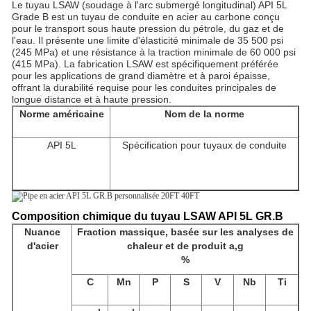
Le tuyau LSAW (soudage à l'arc submergé longitudinal) API 5L
Grade B est un tuyau de conduite en acier au carbone conçu
pour le transport sous haute pression du pétrole, du gaz et de
l'eau. Il présente une limite d'élasticité minimale de 35 500 psi
(245 MPa) et une résistance à la traction minimale de 60 000 psi
(415 MPa). La fabrication LSAW est spécifiquement préférée
pour les applications de grand diamètre et à paroi épaisse,
offrant la durabilité requise pour les conduites principales de
longue distance et à haute pression.
Norme américaine
Nom de la norme
API 5L
Spécification pour tuyaux de conduite
Composition chimique du tuyau LSAW API 5L GR.B
Nuance
Fraction massique,
basée sur les analyses de
d'acier
chaleur et de produit a,g
%
C
Mn
P
S
V
Nb
Ti