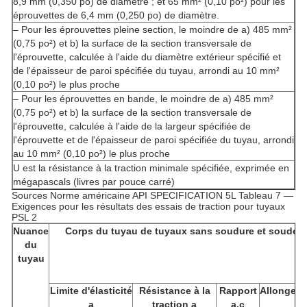
8,9 mm (0,350 po) de diamètre ; et 65 mm² (0,10 po²) pour les
éprouvettes de 6,4 mm (0,250 po) de diamètre.
– Pour les éprouvettes pleine section, le moindre de a) 485 mm²
(0,75 po²) et b) la surface de la section transversale de
l'éprouvette, calculée à l'aide du diamètre extérieur spécifié et
de l'épaisseur de paroi spécifiée du tuyau, arrondi au 10 mm²
(0,10 po²) le plus proche
– Pour les éprouvettes en bande, le moindre de a) 485 mm²
(0,75 po²) et b) la surface de la section transversale de
l'éprouvette, calculée à l'aide de la largeur spécifiée de
l'éprouvette et de l'épaisseur de paroi spécifiée du tuyau, arrondi
au 10 mm² (0,10 po²) le plus proche
U est la résistance à la traction minimale spécifiée, exprimée en
mégapascals (livres par pouce carré)
Sources Norme américaine API SPECIFICATION 5L Tableau 7 —
Exigences pour les résultats des essais de traction pour tuyaux
PSL 2
Nuance
Corps du tuyau de tuyaux sans soudure et soudés
du
tuyau
Limite d'élasticité
Résistance à la
Rapport
Allongem
a
traction a
a,c