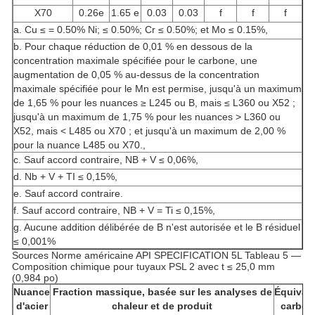
X70
0.26e
1.65 e
0.03
0.03
f
f
f
a. Cu ≤ = 0.50% Ni; ≤ 0.50%; Cr ≤ 0.50%; et Mo ≤ 0.15%,
b. Pour chaque réduction de 0,01 % en dessous de la
concentration maximale spécifiée pour le carbone, une
augmentation de 0,05 % au-dessus de la concentration
maximale spécifiée pour le Mn est permise, jusqu'à un maximum
de 1,65 % pour les nuances ≥ L245 ou B, mais ≤ L360 ou X52 ;
jusqu'à un maximum de 1,75 % pour les nuances > L360 ou
X52, mais < L485 ou X70 ; et jusqu'à un maximum de 2,00 %
pour la nuance L485 ou X70.,
c. Sauf accord contraire, NB + V ≤ 0,06%,
d. Nb + V + TI ≤ 0,15%,
e. Sauf accord contraire.
f. Sauf accord contraire, NB + V = Ti ≤ 0,15%,
g. Aucune addition délibérée de B n'est autorisée et le B résiduel
≤ 0,001%
Sources Norme américaine API SPECIFICATION 5L
Tableau 5 —
Composition chimique pour tuyaux PSL 2 avec t ≤ 25,0 mm
(0,984 po)
Nuance
Fraction massique, basée sur les analyses de
Équival
d'acier
chaleur et de produit
carbon