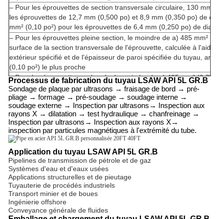
– Pour les éprouvettes de section transversale circulaire, 130 mm² 
les éprouvettes de 12,7 mm (0,500 po) et 8,9 mm (0,350 po) de dia
mm² (0,10 po²) pour les éprouvettes de 6,4 mm (0,250 po) de diam
–
Pour les éprouvettes pleine section, le moindre de a) 485 mm² (0,7
surface de la section transversale de l'éprouvette, calculée à l'aide
extérieur spécifié et de l'épaisseur de paroi spécifiée du tuyau, ar
(0,10 po²) le plus proche
–
Pour les éprouvettes en bande, le moindre de a) 485 mm² (0,75 po
Processus de fabrication du tuyau LSAW API 5L GR.B
surface de la section transversale de l'éprouvette, calculée à l'aide 
Sondage de plaque par ultrasons → fraisage de bord → pré-
spécifiée de l'éprouvette et de l'épaisseur de paroi spécifiée du tuy
pliage → formage → pré-soudage → soudage interne →
soudage externe
→ Inspection par ultrasons
→ Inspection aux
10 mm² (0,10 po²) le plus proche
rayons X → dilatation → test hydraulique → chanfreinage →
U est la résistance à la traction minimale spécifiée, exprimée en m
Inspection par ultrasons
→ Inspection aux rayons X
→
(livres par pouce carré).
inspection par particules magnétiques à l'extrémité du tube.
g. Des valeurs inférieures pour R10,5IRm peuvent être spécifiées p
h. pour les nuances > x90, se référer à la spécification API 5L compl
Application du tuyau LSAW API 5L GR.B
Pipelines de transmission de pétrole et de gaz
Systèmes d'eau et d'eaux usées
Applications structurelles et de pieutage
Tuyauterie de procédés industriels
Transport minier et de boues
Ingénierie offshore
Conveyance générale de fluides
Emballage et chargement du tuyau LSAW API 5L GR.B