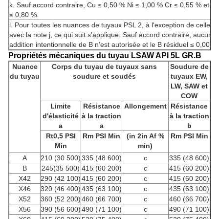
k. Sauf accord contraire, Cu ≤ 0,50 % Ni ≤ 1,00 % Cr ≤ 0,55 % et 
≤ 0,80 %.
l. Pour toutes les nuances de tuyaux PSL 2, à l'exception de celles
avec la note j, ce qui suit s'applique. Sauf accord contraire, aucune
addition intentionnelle de B n'est autorisée et le B résiduel ≤ 0,001%
Propriétés mécaniques du tuyau LSAW API 5L GR.B
Nuance
Corps du tuyau de tuyaux sans
Soudure de
du tuyau
soudure et soudés
tuyaux EW,
LW, SAW et
COW
Limite
Résistance
Allongement
Résistance
d'élasticité
à la traction
à la traction
a
a
b
Rt0,5 PSI
Rm PSI Min
(in 2in Af %
Rm PSI Min
Min
min)
A
210 (30 500)
335 (48 600)
c
335 (48 600)
B
245(35 500)
415 (60 200)
c
415 (60 200)
X42
290 (42 100)
415 (60 200)
c
415 (60 200)
X46
320 (46 400)
435 (63 100)
c
435 (63 100)
X52
360 (52 200)
460 (66 700)
c
460 (66 700)
X56
390 (56 600)
490 (71 100)
c
490 (71 100)