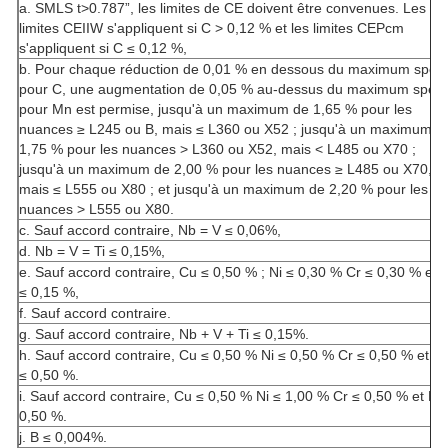
a. SMLS t>0.787”, les limites de CE doivent être convenues. Les
limites CEIIW s'appliquent si C > 0,12 % et les limites CEPcm
s'appliquent si C ≤ 0,12 %,
b. Pour chaque réduction de 0,01 % en dessous du maximum spéci
pour C, une augmentation de 0,05 % au-dessus du maximum spécif
pour Mn est permise, jusqu'à un maximum de 1,65 % pour les
nuances ≥ L245 ou B, mais ≤ L360 ou X52 ; jusqu'à un maximum d
1,75 % pour les nuances
> L360 ou X52, mais < L485 ou X70 ;
jusqu'à un maximum de 2,00 % pour les nuances ≥ L485 ou X70,
mais ≤ L555 ou X80 ; et jusqu'à un maximum de 2,20 % pour les
nuances
> L555 ou X80.
c. Sauf accord contraire, Nb = V ≤ 0,06%,
d. Nb = V = Ti ≤ 0,15%,
e. Sauf accord contraire, Cu ≤ 0,50 % ; Ni ≤ 0,30 % Cr ≤ 0,30 % et
≤ 0,15 %,
f. Sauf accord contraire.
g. Sauf accord contraire, Nb + V + Ti ≤ 0,15%.
h. Sauf accord contraire, Cu ≤ 0,50 % Ni ≤ 0,50 % Cr ≤ 0,50 % et 
≤ 0,50 %.
i. Sauf accord contraire, Cu ≤ 0,50 % Ni ≤ 1,00 % Cr ≤ 0,50 % et M
0,50 %.
j. B ≤ 0,004%.