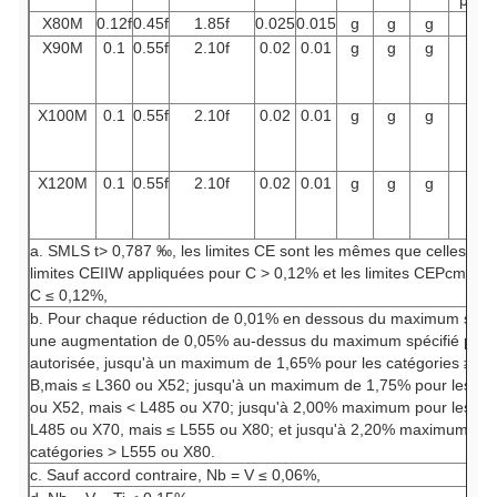
prie.
X80M
0.12f
0.45f
1.85f
0.025
0.015
g
g
g
i, j
X90M
0.1
0.55f
2.10f
0.02
0.01
g
g
g
i, j
X100M
0.1
0.55f
2.10f
0.02
0.01
g
g
g
i, j
X120M
0.1
0.55f
2.10f
0.02
0.01
g
g
g
i, j
a. SMLS t> 0,787 ‰, les limites CE sont les mêmes que celles con
limites CEIIW appliquées pour C > 0,12% et les limites CEPcm s'ap
C ≤ 0,12%,
b. Pour chaque réduction de 0,01% en dessous du maximum spéci
une augmentation de 0,05% au-dessus du maximum spécifié pour
autorisée, jusqu'à un maximum de 1,65% pour les catégories ≥ L
B,mais ≤ L360 ou X52; jusqu'à un maximum de 1,75% pour les gr
ou X52, mais < L485 ou X70; jusqu'à 2,00% maximum pour les cat
L485 ou X70, mais ≤ L555 ou X80; et jusqu'à 2,20% maximum pou
catégories
> L555 ou X80.
c. Sauf accord contraire, Nb = V ≤ 0,06%,