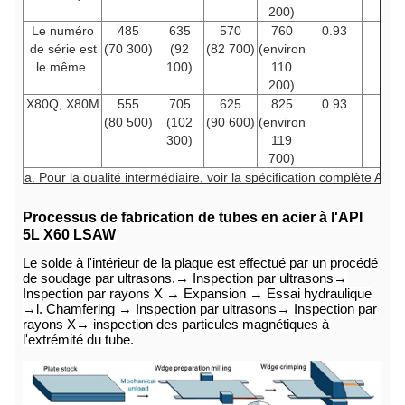
200)
Le numéro
485
635
570
760
0.93
de série est
(70 300)
(92
(82 700)
(environ
le même.
100)
110
200)
X80Q, X80M
555
705
625
825
0.93
(80 500)
(102
(90 600)
(environ
300)
119
700)
a. Pour la qualité intermédiaire, voir la spécification complète API5
b. pour les catégories > X90, voir la spécification complète API5L.
Processus de fabrication de tubes en acier à l'API
c. Cette limite s'applique aux tartes dont la teneur en D > 12,750
5L X60 LSAW
d. Pour les qualités intermédiaires, la résistance à la traction mini
la couture de soudure doit être la même que celle déterminée pour
Le solde à l'intérieur de la plaque est effectué par un procédé
à l'aide du pied a.
de soudage par ultrasons.
→ Inspection par ultrasons
→
Inspection par rayons X → Expansion → Essai hydraulique
e. pour les tuyaux nécessitant des essais longitudinaux, la résist
→l. Chamfering → Inspection par ultrasons
→ Inspection par
rendement doit être ≤ 71,800 psi.
rayons X
→ inspection des particules magnétiques à
f. L'allongement minimum spécifié, Af, exprimé en pourcentage et 
l'extrémité du tube.
pourcentage le plus proche, est déterminé selon l'équation suivant
se référer à la spécification complète API5L.
où C est 1 940 pour le calcul à l'aide d'unités Si et 625 000 pour le 