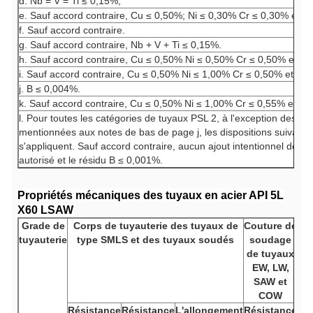
d. Nb = V = Ti ≤ 0,15%,
e. Sauf accord contraire, Cu ≤ 0,50%; Ni ≤ 0,30% Cr ≤ 0,30% et M
f. Sauf accord contraire.
g. Sauf accord contraire, Nb + V + Ti ≤ 0,15%.
h. Sauf accord contraire, Cu ≤ 0,50% Ni ≤ 0,50% Cr ≤ 0,50% et M
i. Sauf accord contraire, Cu ≤ 0,50% Ni ≤ 1,00% Cr ≤ 0,50% et MO
j. B ≤ 0,004%.
k. Sauf accord contraire, Cu ≤ 0,50% Ni ≤ 1,00% Cr ≤ 0,55% et M
l. Pour toutes les catégories de tuyaux PSL 2, à l'exception des ca
mentionnées aux notes de bas de page j, les dispositions suivante
s'appliquent. Sauf accord contraire, aucun ajout intentionnel de B 
autorisé et le résidu B ≤ 0,001%.
Propriétés mécaniques des tuyaux en acier API 5L
X60 LSAW
Grade de
Corps de tuyauterie des tuyaux de
Couture de
tuyauterie
type SMLS et des tuyaux soudés
soudage
de tuyaux
EW, LW,
SAW et
COW
Résistance
Résistance
L'allongement
Résistance