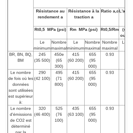
Résistance au
Résistance à la
Ratio a,c
L'allo
rendement a
traction a
Rt0,5
MPa (psi)
Rm
MPa (psi)
Rt0,5/Rm
(sur
ou 2 
Le
Nombre
Le
Nombre
Nombre
Le m
minimum
maximal
minimum
maximal
maximal
BR, BN, BQ,
245
450e
415
655
0.93
BM
(35 500)
(65
(60 200)
(95
300)
000)
Le nombre
290
495
415
655
0.93
de fois où les
(42 100)
(71
(60 200)
(95
données
800)
000)
sont utilisées
est supérieur
à:
Le nombre
320
525
435
655
0.93
d'émissions
(46 400)
(76
(63 100)
(95
de CO2 est
100)
000)
déterminé
par la