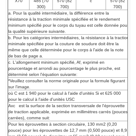
X70
485 (70
570 (82
c
570 (82
300)
700)
700)
a. Pour la qualité intermédiaire, la différence entre la
résistance à la traction minimale spécifiée et le rendement
minimum spécifié pour le corps du tuyau est celle donnée pour
la qualité supérieure suivante.
b. Pour les catégories intermédiaires, la résistance à la traction
minimale spécifiée pour la couture de soudure doit être la
même que celle déterminée pour le corps à l'aide de la note
de bas de page a.
c. L'allongement minimum spécifié, Af, exprimé en
pourcentage et arrondi au pourcentage le plus proche, est
déterminé selon l'équation suivante:
*Veuillez consulter la norme originale pour la formule figurant
sur l'image.
où C est 1 940 pour le calcul à l'aide d'unités Si et 625 000
pour le calcul à l'aide d'unités USC
Axc
est la surface de la section transversale de l'éprouvette
de traction applicable, exprimée en millimètres carrés (pouces
carrées), comme suit:
Pour les éprouvettes à section circulaire, 130 mm2 (0,20
pouce) pour les éprouvettes de 12,7 mm (0,500 pouce) et 8,9