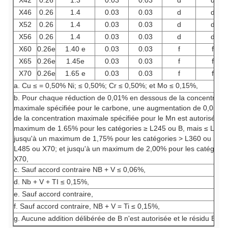
X42
0.26
1.3
0.03
0.03
d
d
X46
0.26
1.4
0.03
0.03
d
d
X52
0.26
1.4
0.03
0.03
d
d
X56
0.26
1.4
0.03
0.03
d
d
X60
0.26e
1.40 e
0.03
0.03
f
f
X65
0.26e
1.45e
0.03
0.03
f
f
X70
0.26e
1.65 e
0.03
0.03
f
f
a. Cu ≤ = 0,50% Ni; ≤ 0,50%; Cr ≤ 0,50%; et Mo ≤ 0,15%,
b. Pour chaque réduction de 0,01% en dessous de la concentratio
maximale spécifiée pour le carbone, une augmentation de 0,05% 
de la concentration maximale spécifiée pour le Mn est autorisée, j
maximum de 1.65% pour les catégories ≥ L245 ou B, mais ≤ L360
jusqu'à un maximum de 1,75% pour les catégories > L360 ou X52,
L485 ou X70; et jusqu'à un maximum de 2,00% pour les catégorie
X70,
c. Sauf accord contraire NB + V ≤ 0,06%,
d. Nb + V + TI ≤ 0,15%,
e. Sauf accord contraire,
f. Sauf accord contraire, NB + V = Ti ≤ 0,15%,
g. Aucune addition délibérée de B n'est autorisée et le résidu B ≤