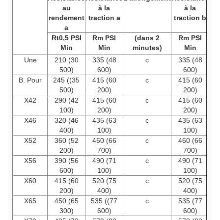
au
à la
à la
rendement
traction a
traction b
a
Rt0,5 PSI
Rm PSI
(dans 2
Rm PSI
Min
Min
minutes)
Min
Une
210 (30
335 (48
c
335 (48
500)
600)
600)
B. Pour
245 ((35
415 (60
c
415 (60
500)
200)
200)
X42
290 (42
415 (60
c
415 (60
100)
200)
200)
X46
320 (46
435 (63
c
435 (63
400)
100)
100)
X52
360 (52
460 (66
c
460 (66
200)
700)
700)
X56
390 (56
490 (71
c
490 (71
600)
100)
100)
X60
415 (60
520 (75
c
520 (75
200)
400)
400)
X65
450 (65
535 ((77
c
535 (77
300)
600)
600)