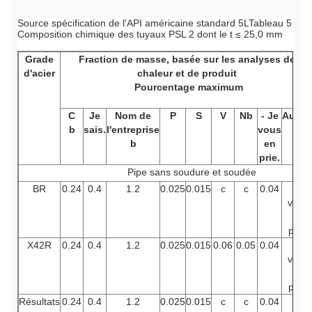
Source spécification de l'API américaine standard 5L
Tableau 5
Composition chimique des tuyaux PSL 2 dont le t ≤ 25,0 mm
Grade
Fraction de masse, basée sur les analyses de
d'acier
chaleur et de produit
Pourcentage maximum
C
Je
Nom de
P
S
V
Nb
- Je
Autre
b
sais.
l'entreprise
vous
b
en
prie.
Pipe sans soudure et soudée
BR
0.24
0.4
1.2
0.025
0.015
c
c
0.04
Je
vous
en
prie.
X42R
0.24
0.4
1.2
0.025
0.015
0.06
0.05
0.04
Je
vous
en
prie.
Résultats
0.24
0.4
1.2
0.025
0.015
c
c
0.04
Je