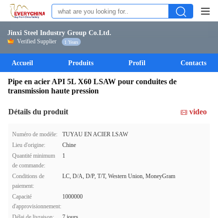
Jinxi Steel Industry Group Co.Ltd.
Verified Supplier
1 Years
Accueil
Produits
Profil
Contacts
Pipe en acier API 5L X60 LSAW pour conduites de
transmission haute pression
Détails du produit
video
Numéro de modèle:
TUYAU EN ACIER LSAW
Lieu d'origine:
Chine
Quantité minimum
1
de commande:
Conditions de
LC, D/A, D/P, T/T, Western Union, MoneyGram
paiement:
Capacité
1000000
d'approvisionnement:
Délai de livraison:
7 jours