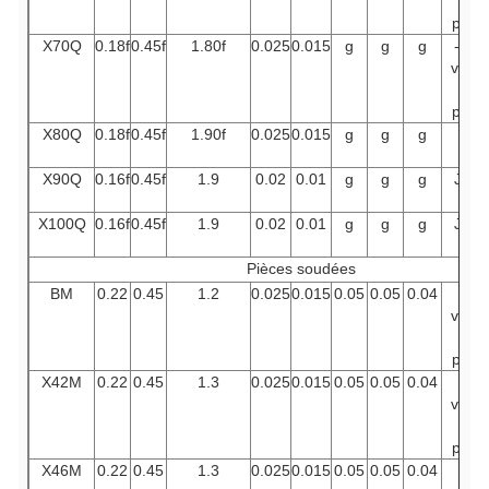
en
prie.
X70Q
0.18f
0.45f
1.80f
0.025
0.015
g
g
g
- Je
vous
en
prie.
X80Q
0.18f
0.45f
1.90f
0.025
0.015
g
g
g
i, j
X90Q
0.16f
0.45f
1.9
0.02
0.01
g
g
g
J, K
X100Q
0.16f
0.45f
1.9
0.02
0.01
g
g
g
J, K
Pièces soudées
BM
0.22
0.45
1.2
0.025
0.015
0.05
0.05
0.04
Je
vous
en
prie.
X42M
0.22
0.45
1.3
0.025
0.015
0.05
0.05
0.04
Je
vous
en
prie.
X46M
0.22
0.45
1.3
0.025
0.015
0.05
0.05
0.04
Je