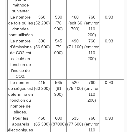
méthode
suivante:
Le nombre
360
530
460
760
0.93
de fois où les
(52 200)
(76
(soit 66
(environ
données
900)
700)
110
sont utilisées
200)
Le nombre
390
545
490
760
0.93
d'émissions
(56 600)
(79
(71 100)
(environ
de CO2 est
000)
110
calculé en
200)
fonction de
l'indice de
CO2.
Le nombre
415
565
520
760
0.93
de sièges est
(60 200)
(81
(75 400)
(environ
déterminé en
900)
110
fonction du
200)
nombre de
sièges.
Pour les
450
600
535
760
0.93
appareils
(65 300)
(87000)
(77 600)
(environ
électroniques
110