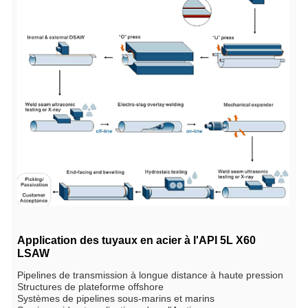
d'unités USC
Axc
est la surface de la section transversale de l'éprouvette de tr
exprimée en millimètres carrés (pouces carrées), comme suit:
Pour les éprouvettes à section circulaire, 130 mm2 (0,20 pouce) p
de 12,7 mm (0,500 pouce) et 8,9 mm (3,50 pouce) de diamètre; e
pouce) pour les éprouvettes de 6,4 mm (0,250 pouce) de diamètre
Je ne sais pas.
Pour les éprouvettes à section entière, le plus pe
a) 485 mm2 (0,75 pouce2) et b) la surface de la section transvers
l'éprouvette,dérivé en utilisant le diamètre extérieur spécifié et l'é
spécifiée du tuyau, arrondie au plus près de 10 mm2 (0,10in2)
Je ne sais pas.
Pour les éprouvettes en bande, la plus petite des 
mm2 (0,75 pouce2) et b) la surface de la section transversale de 
en utilisant la largeur spécifiée de la pièce d'essai et l'épaisseur d
tuyau, arrondie au plus près de 10 mm2 (0,10in2)
U est la résistance à la traction minimale spécifiée, exprimée en m
par pouce carré).
Des valeurs inférieures pour R10,5 IRm peuvent être spécifiées pa
Application des tuyaux en acier à l'API 5L X60
h. pour les catégories > x90, voir la spécification complète API5L.
LSAW
Pipelines de transmission à longue distance à haute pression
Structures de plateforme offshore
Systèmes de pipelines sous-marins et marins