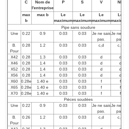
C
Nom de
P
S
V
Nb
l'entreprise
max
max b
Le
Le
Le
Le
b
maximum
maximum
maximum
maximu
Pipe sans soudure
Une
0.22
0.9
0.03
0.03
Je ne sais
Je ne sai
pas.
pas.
B.
0.28
1.2
0.03
0.03
c,d
c,d
Pour
X42
0.28
1.3
0.03
0.03
d
d
X46
0.28
1.4
0.03
0.03
d
d
X52
0.28
1.4
0.03
0.03
d
d
X56
0.28
1.4
0.03
0.03
d
d
X60
0.28e
1.40 e
0.03
0.03
f
f
X65
0.28e
1.40 e
0.03
0.03
f
f
X70
0.28e
1.40 e
0.03
0.03
f
f
Pièces soudées
Une
0.22
0.9
0.03
0.03
Je ne sais
Je ne sai
pas.
pas.
B.
0.26
1.2
0.03
0.03
c,d
c,d
Pour