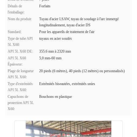
Détails de
Forfaits
l'emballage:
Nom du produit:
Tuyau d'acier LSAW, tuyau de soudage à l'arc immergé
longitudinalement, tuyau d'acier DS
Standard:
Pour les appareils de traitement de l'air
Type de tube API
tuyaux en acier soudés
5L X60:
API 5L X60 DE:
355.6 mm à 2320 mm
API 5L X60
5,0 mm-60 mm
Épaisseur:
Plage de longueur
20 pieds (6 mètres), 40 pieds (12 mètres) ou personnalisés)
API 5L X60:
Type d'extrémités
Extrémités biseautées, extrémités unies
API 5L X60:
Capuchons de
Bouchons en plastique
protection API 5L
X60: