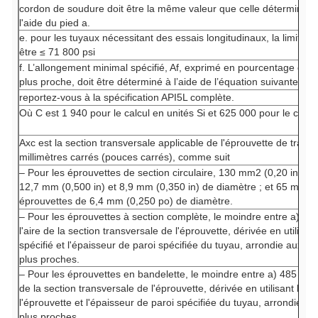
cordon de soudure doit être la même valeur que celle déterminée 
l'aide du pied a.
e. pour les tuyaux nécessitant des essais longitudinaux, la limite d'
être ≤ 71 800 psi
f. L’allongement minimal spécifié, Af, exprimé en pourcentage et a
plus proche, doit être déterminé à l’aide de l’équation suivante :
reportez-vous à la spécification API5L complète.
Où C est 1 940 pour le calcul en unités Si et 625 000 pour le calc
Axc
est la section transversale applicable de l'éprouvette de tract
millimètres carrés (pouces carrés), comme suit
– Pour les éprouvettes de section circulaire, 130 mm2 (0,20 in2) p
12,7 mm (0,500 in) et 8,9 mm (0,350 in) de diamètre ; et 65 mm2 
éprouvettes de 6,4 mm (0,250 po) de diamètre.
–
Pour les éprouvettes à section complète, le moindre entre a) 48
l'aire de la section transversale de l'éprouvette, dérivée en utilisan
spécifié et l'épaisseur de paroi spécifiée du tuyau, arrondie aux 
plus proches.
–
Pour les éprouvettes en bandelette, le moindre entre a) 485 mm2 
de la section transversale de l'éprouvette, dérivée en utilisant la l
l'éprouvette et l'épaisseur de paroi spécifiée du tuyau, arrondie 
plus proches.