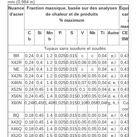
mm (0,984 in)
Nuance
Fraction massique, basée sur des analyses
Équival
d'acier
de chaleur et de produits
carbon
% maximum
a%
maxim
C
Si
Mn
P.
S
V
Nb
Ti
Autre
CE
C
b
b
IIW
P
Tuyaux sans soudure et soudés
BR
0,24
0,4
1.2
0,025
0,015
c
c
0,04
e,l
0,43
0,
X42R
0,24
0,4
1.2
0,025
0,015
0,06
0,05
0,04
e,l
0,43
0,
NE
0,24
0,4
1.2
0,025
0,015
c
c
0,04
e,l
0,43
0,
X42N
0,24
0,4
1.2
0,025
0,015
0,06
0,05
0,04
e,l
0,43
0,
X46N
0,24
0,4
1.4
0,025
0,015
0,07
0,05
0,04
d, e, l
0,43
0,
X52N
0,24
0,45
1.4
0,025
0,015
0,1
0,05
0,04
d, e, l
0,43
0,
X56N
0,24
0,45
1.4
0,025
0,015
0,10f
0,05
0,04
d, e, l
0,43
0,
X60N
0,24f
0,45f
1,40f
0,025
0,015
0,10f
0,05f
0,04f
g, h, l
Comm
conven
BQ
0,18
0,45
1.4
0,025
0,015
0,05
0,05
0,04
e,l
0,43
0,
X42Q
0,18
0,45
1.4
0,025
0,015
0,05
0,05
0,04
e,l
0,43
0,
X46Q
0,18
0,45
1.4
0,025
0,015
0,05
0,05
0,04
e,l
0,43
0,
X52Q
0,18
0,45
1,5
0,025
0,015
0,05
0,05
0,04
e,l
0,43
0,