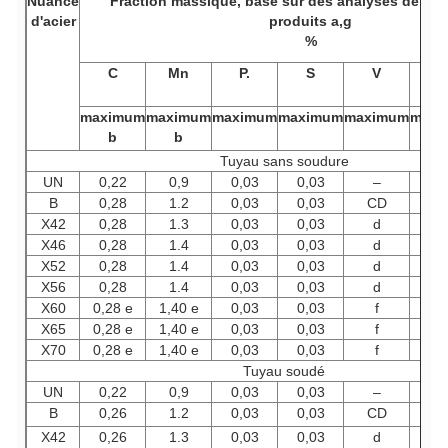
Nuance
Fraction massique,
basé sur des analyses de cha
d'acier
produits a,g
%
C
Mn
P.
S
V
N
maximum
maximum
maximum
maximum
maximum
maxi
b
b
Tuyau sans soudure
UN
0,22
0,9
0,03
0,03
–
–
B
0,28
1.2
0,03
0,03
CD
C
X42
0,28
1.3
0,03
0,03
d
d
X46
0,28
1.4
0,03
0,03
d
d
X52
0,28
1.4
0,03
0,03
d
d
X56
0,28
1.4
0,03
0,03
d
d
X60
0,28 e
1,40 e
0,03
0,03
f
f
X65
0,28 e
1,40 e
0,03
0,03
f
f
X70
0,28 e
1,40 e
0,03
0,03
f
f
Tuyau soudé
UN
0,22
0,9
0,03
0,03
–
–
B
0,26
1.2
0,03
0,03
CD
C
X42
0,26
1.3
0,03
0,03
d
d