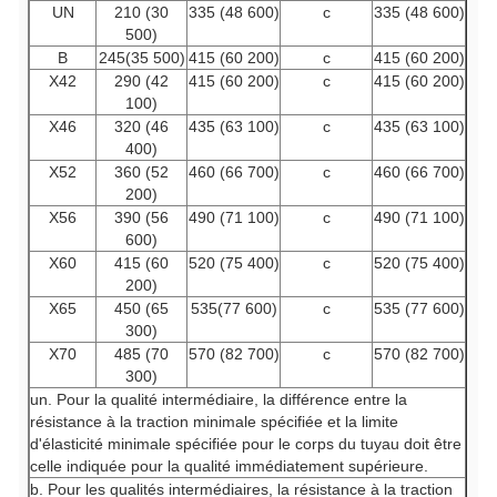
UN
210 (30
335 (48 600)
c
335 (48 600)
500)
B
245(35 500)
415 (60 200)
c
415 (60 200)
X42
290 (42
415 (60 200)
c
415 (60 200)
100)
X46
320 (46
435 (63 100)
c
435 (63 100)
400)
X52
360 (52
460 (66 700)
c
460 (66 700)
200)
X56
390 (56
490 (71 100)
c
490 (71 100)
600)
X60
415 (60
520 (75 400)
c
520 (75 400)
200)
X65
450 (65
535(77 600)
c
535 (77 600)
300)
X70
485 (70
570 (82 700)
c
570 (82 700)
300)
un. Pour la qualité intermédiaire, la différence entre la
résistance à la traction minimale spécifiée et la limite
d'élasticité minimale spécifiée pour le corps du tuyau doit être
celle indiquée pour la qualité immédiatement supérieure.
b. Pour les qualités intermédiaires, la résistance à la traction