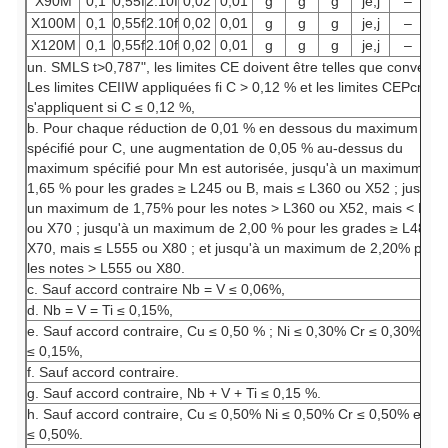
X90M
0,1
0,55f
2.10f
0,02
0,01
g
g
g
je,j
–
0,
X100M
0,1
0,55f
2.10f
0,02
0,01
g
g
g
je,j
–
0,
X120M
0,1
0,55f
2.10f
0,02
0,01
g
g
g
je,j
–
0,
un. SMLS t>0,787", les limites CE doivent être telles que convenue
Les limites CEIIW appliquées fi C > 0,12 % et les limites CEPcm
s'appliquent si C ≤ 0,12 %,
b. Pour chaque réduction de 0,01 % en dessous du maximum
spécifié pour C, une augmentation de 0,05 % au-dessus du
maximum spécifié pour Mn est autorisée, jusqu'à un maximum de
1,65 % pour les grades ≥ L245 ou B, mais ≤ L360 ou X52 ; jusqu'à
un maximum de 1,75% pour les notes
> L360 ou X52, mais < L48
ou X70 ; jusqu'à un maximum de 2,00 % pour les grades ≥ L485 o
X70, mais ≤ L555 ou X80 ; et jusqu'à un maximum de 2,20% pour
les notes
> L555 ou X80.
c. Sauf accord contraire Nb = V ≤ 0,06%,
d. Nb = V = Ti ≤ 0,15%,
e. Sauf accord contraire, Cu ≤ 0,50 % ; Ni ≤ 0,30% Cr ≤ 0,30% et
≤ 0,15%,
f. Sauf accord contraire.
g. Sauf accord contraire, Nb + V + Ti ≤ 0,15 %.
h. Sauf accord contraire, Cu ≤ 0,50% Ni ≤ 0,50% Cr ≤ 0,50% et M
≤ 0,50%.