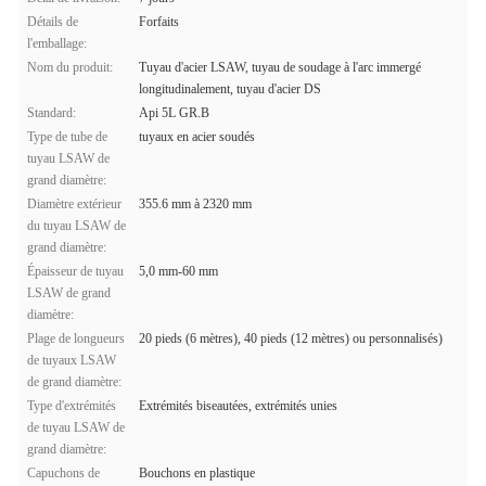
Détails de
Forfaits
l'emballage:
Nom du produit:
Tuyau d'acier LSAW, tuyau de soudage à l'arc immergé
longitudinalement, tuyau d'acier DS
Standard:
Api 5L GR.B
Type de tube de
tuyaux en acier soudés
tuyau LSAW de
grand diamètre:
Diamètre extérieur
355.6 mm à 2320 mm
du tuyau LSAW de
grand diamètre:
Épaisseur de tuyau
5,0 mm-60 mm
LSAW de grand
diamètre:
Plage de longueurs
20 pieds (6 mètres), 40 pieds (12 mètres) ou personnalisés)
de tuyaux LSAW
de grand diamètre:
Type d'extrémités
Extrémités biseautées, extrémités unies
de tuyau LSAW de
grand diamètre:
Capuchons de
Bouchons en plastique