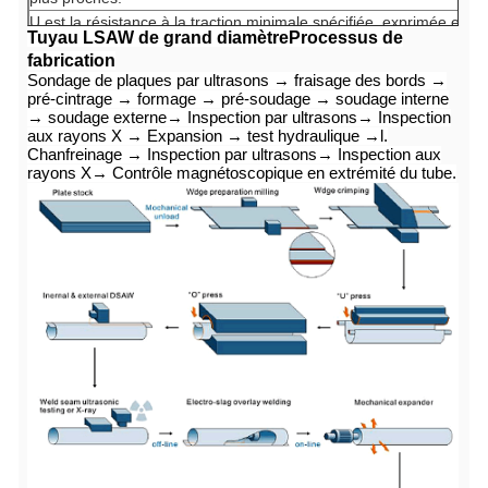
U est la résistance à la traction minimale spécifiée, exprimée en m
Tuyau LSAW de grand diamètre
Processus de
pouce carré).
fabrication
g. Des valeurs inférieures pour R10,5IRm peuvent être spécifiées 
Sondage de plaques par ultrasons → fraisage des bords →
h. pour les grades > x90, reportez-vous à la spécification API5L c
pré-cintrage → formage → pré-soudage → soudage interne
→ soudage externe
→ Inspection par ultrasons
→ Inspection
aux rayons X → Expansion → test hydraulique →l.
Chanfreinage → Inspection par ultrasons
→ Inspection aux
rayons X
→ Contrôle magnétoscopique en extrémité du tube.