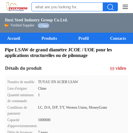
Jinxi Steel Industry Group Co.Ltd.
Verified Supplier
1 Years
Accueil
Produits
Profil
Contacts
Pipe LSAW de grand diamètre JCOE / UOE pour les
applications structurelles ou de pilonnage
Détails du produit
video
Numéro de modèle:
TUYAU EN ACIER LSAW
Lieu d'origine:
Chine
Quantité minimum
1
de commande:
Conditions de
LC, D/A, D/P, T/T, Western Union, MoneyGram
paiement:
Capacité
1000000
d'approvisionnement:
Délai de livraison:
7 jours