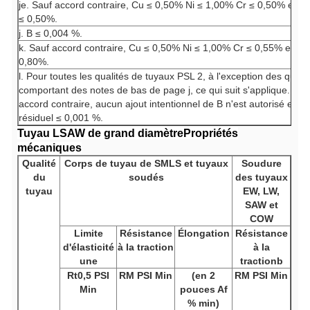
je. Sauf accord contraire, Cu ≤ 0,50% Ni ≤ 1,00% Cr ≤ 0,50% et 
≤ 0,50%.
j. B ≤ 0,004 %.
k. Sauf accord contraire, Cu ≤ 0,50% Ni ≤ 1,00% Cr ≤ 0,55% et M
0,80%.
l. Pour toutes les qualités de tuyaux PSL 2, à l'exception des qualit
comportant des notes de bas de page j, ce qui suit s'applique. Sau
accord contraire, aucun ajout intentionnel de B n'est autorisé et le
résiduel ≤ 0,001 %.
Tuyau LSAW de grand diamètre
Propriétés
mécaniques
Qualité
Corps de tuyau de SMLS et tuyaux
Soudure
du
soudés
des tuyaux
tuyau
EW, LW,
SAW et
COW
Limite
Résistance
Élongation
Résistance
d'élasticité
à la traction
à la
une
tractionb
Rt0,5 PSI
RM PSI Min
(en 2
RM PSI Min
Min
pouces Af
% min)