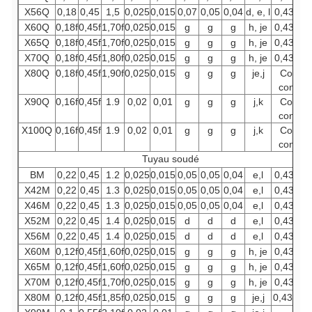
X56Q
0,18
0,45
1,5
0,025
0,015
0,07
0,05
0,04
d, e, l
0,43
0,
X60Q
0,18f
0,45f
1,70f
0,025
0,015
g
g
g
h, je
0,43
0,
X65Q
0,18f
0,45f
1,70f
0,025
0,015
g
g
g
h, je
0,43
0,
X70Q
0,18f
0,45f
1,80f
0,025
0,015
g
g
g
h, je
0,43
0,
X80Q
0,18f
0,45f
1,90f
0,025
0,015
g
g
g
je,j
Comm
conven
X90Q
0,16f
0,45f
1.9
0,02
0,01
g
g
g
j,k
Comm
conven
X100Q
0,16f
0,45f
1.9
0,02
0,01
g
g
g
j,k
Comm
conven
Tuyau soudé
BM
0,22
0,45
1.2
0,025
0,015
0,05
0,05
0,04
e,l
0,43
0,
X42M
0,22
0,45
1.3
0,025
0,015
0,05
0,05
0,04
e,l
0,43
0,
X46M
0,22
0,45
1.3
0,025
0,015
0,05
0,05
0,04
e,l
0,43
0,
X52M
0,22
0,45
1.4
0,025
0,015
d
d
d
e,l
0,43
0,
X56M
0,22
0,45
1.4
0,025
0,015
d
d
d
e,l
0,43
0,
X60M
0,12f
0,45f
1,60f
0,025
0,015
g
g
g
h, je
0,43
0,
X65M
0,12f
0,45f
1,60f
0,025
0,015
g
g
g
h, je
0,43
0,
X70M
0,12f
0,45f
1,70f
0,025
0,015
g
g
g
h, je
0,43
0,
X80M
0,12f
0,45f
1,85f
0,025
0,015
g
g
g
je,j
0,43f
0,