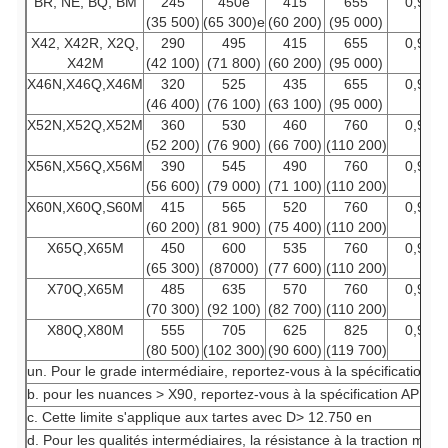
BR, NE, BQ, BM
245
450e
415
655
0,93
(35 500)
(65 300)e
(60 200)
(95 000)
X42, X42R, X2Q,
290
495
415
655
0,93
X42M
(42 100)
(71 800)
(60 200)
(95 000)
X46N,X46Q,X46M
320
525
435
655
0,93
(46 400)
(76 100)
(63 100)
(95 000)
X52N,X52Q,X52M
360
530
460
760
0,93
(52 200)
(76 900)
(66 700)
(110 200)
X56N,X56Q,X56M
390
545
490
760
0,93
(56 600)
(79 000)
(71 100)
(110 200)
X60N,X60Q,S60M
415
565
520
760
0,93
(60 200)
(81 900)
(75 400)
(110 200)
X65Q,X65M
450
600
535
760
0,93
(65 300)
(87000)
(77 600)
(110 200)
X70Q,X65M
485
635
570
760
0,93
(70 300)
(92 100)
(82 700)
(110 200)
X80Q,X80M
555
705
625
825
0,93
(80 500)
(102 300)
(90 600)
(119 700)
un. Pour le grade intermédiaire, reportez-vous à la spécification A
b. pour les nuances > X90, reportez-vous à la spécification API5L 
c. Cette limite s'applique aux tartes avec D> 12.750 en
d. Pour les qualités intermédiaires, la résistance à la traction mini