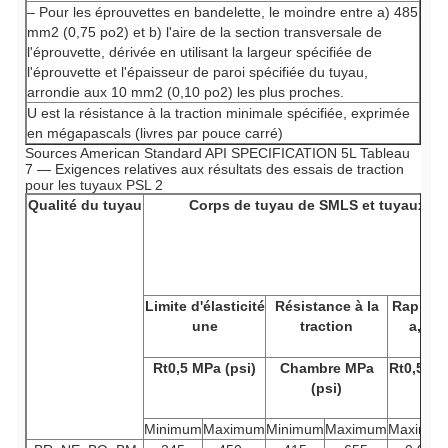
– Pour les éprouvettes en bandelette, le moindre entre a) 485
mm2 (0,75 po2) et b) l'aire de la section transversale de
l'éprouvette, dérivée en utilisant la largeur spécifiée de
l'éprouvette et l'épaisseur de paroi spécifiée du tuyau,
arrondie aux 10 mm2 (0,10 po2) les plus proches.
U est la résistance à la traction minimale spécifiée, exprimée
en mégapascals (livres par pouce carré)
Sources American Standard API SPECIFICATION 5L Tableau
7 — Exigences relatives aux résultats des essais de traction
pour les tuyaux PSL 2
Qualité du tuyau
Corps de tuyau de SMLS et tuyaux s
Limite d'élasticité
Résistance à la
Rapport
une
traction
a,c
Rt0,5
MPa (psi)
Chambre
MPa
Rt0,5/R
(psi)
Minimum
Maximum
Minimum
Maximum
Maximu