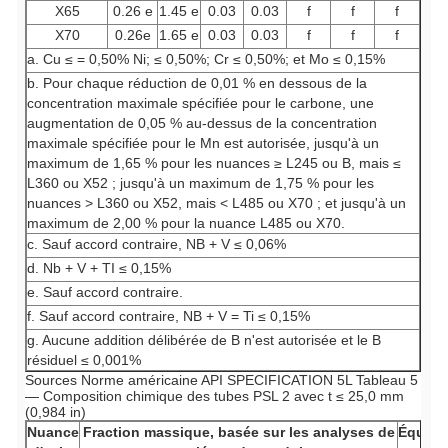
X65
0.26 e
1.45 e
0.03
0.03
f
f
f
X70
0.26e
1.65 e
0.03
0.03
f
f
f
a. Cu ≤ = 0,50% Ni; ≤ 0,50%; Cr ≤ 0,50%; et Mo ≤ 0,15%
b. Pour chaque réduction de 0,01 % en dessous de la
concentration maximale spécifiée pour le carbone, une
augmentation de 0,05 % au-dessus de la concentration
maximale spécifiée pour le Mn est autorisée, jusqu'à un
maximum de 1,65 % pour les nuances ≥ L245 ou B, mais ≤
L360 ou X52 ; jusqu'à un maximum de 1,75 % pour les
nuances > L360 ou X52, mais < L485 ou X70 ; et jusqu'à un
maximum de 2,00 % pour la nuance L485 ou X70.
c. Sauf accord contraire, NB + V ≤ 0,06%
d. Nb + V + TI ≤ 0,15%
e. Sauf accord contraire.
f. Sauf accord contraire, NB + V = Ti ≤ 0,15%
g. Aucune addition délibérée de B n'est autorisée et le B
résiduel ≤ 0,001%
Sources Norme américaine API SPECIFICATION 5L
Tableau 5
— Composition chimique des tubes PSL 2 avec t ≤ 25,0 mm
(0,984 in)
Nuance
Fraction massique, basée sur les analyses de
Équiva