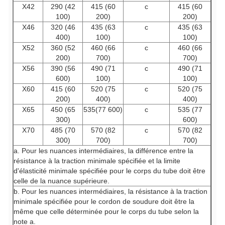
X42
290 (42
415 (60
c
415 (60
100)
200)
200)
X46
320 (46
435 (63
c
435 (63
400)
100)
100)
X52
360 (52
460 (66
c
460 (66
200)
700)
700)
X56
390 (56
490 (71
c
490 (71
600)
100)
100)
X60
415 (60
520 (75
c
520 (75
200)
400)
400)
X65
450 (65
535(77 600)
c
535 (77
300)
600)
X70
485 (70
570 (82
c
570 (82
300)
700)
700)
a. Pour les nuances intermédiaires, la différence entre la
résistance à la traction minimale spécifiée et la limite
d'élasticité minimale spécifiée pour le corps du tube doit être
celle de la nuance supérieure.
b. Pour les nuances intermédiaires, la résistance à la traction
minimale spécifiée pour le cordon de soudure doit être la
même que celle déterminée pour le corps du tube selon la
note a.