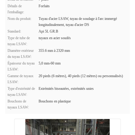
Détails de
Forfaits
l'emballage:
Nom du produit:
Tuyau d'acier LSAW, tuyau de soudage à l'arc immergé
longitudinalement, tuyau d'acier DS
Standard:
Api 5L GR.B
Type de tube de
tuyaux en acier soudés
tuyau LSAW:
Diamètre extérieur
355.6 mm à 2320 mm
du tuyau LSAW:
Épaisseur du tuyau
5,0 mm-60 mm
LSAW:
Gamme de tuyaux
20 pieds (6 mètres), 40 pieds (12 mètres) ou personnalisés)
LSAW:
Type d'extrémité de
Extrémités biseautées, extrémités unies
tuyau LSAW:
Bouchons de
Bouchons en plastique
tuyaux LSAW: