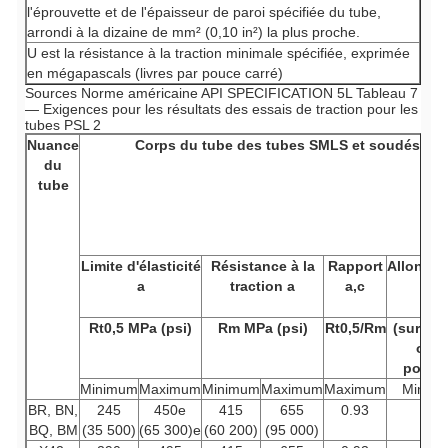
l'éprouvette et de l'épaisseur de paroi spécifiée du tube,
arrondi à la dizaine de mm² (0,10 in²) la plus proche.
U est la résistance à la traction minimale spécifiée, exprimée
en mégapascals (livres par pouce carré)
Sources Norme américaine API SPECIFICATION 5L Tableau 7
— Exigences pour les résultats des essais de traction pour les
tubes PSL 2
Nuance
Corps du tube des tubes SMLS et soudés
du
tube
Limite d'élasticité
Résistance à la
Rapport
Allonge
a
traction a
a,c
Rt0,5
MPa (psi)
Rm
MPa (psi)
Rt0,5/Rm
(sur 50
ou 2
pouce
Minimum
Maximum
Minimum
Maximum
Maximum
Minim
BR, BN,
245
450e
415
655
0.93
f
BQ, BM
(35 500)
(65 300)e
(60 200)
(95 000)