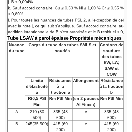
j. B ≤ 0,004%.
k. Sauf accord contraire, Cu ≤ 0,50 % Ni ≤ 1,00 % Cr ≤ 0,55 % et
≤ 0,80%.
l. Pour toutes les nuances de tubes PSL 2, à l'exception de celles
avec la note j, ce qui suit s'applique. Sauf accord contraire, aucun
addition intentionnelle de B n'est autorisée et le B résiduel ≤ 0,00
Tube LSAW à paroi épaisse
Propriétés mécaniques
Nuance
Corps du tube des tubes SMLS et
Cordons de
du tube
soudés
soudure
des tubes
EW, LW,
SAW et
COW
Limite
Résistance
Allongement
Résistance
d'élasticité
à la
à la traction
a
traction a
b
Rt0,5 PSI
Rm PSI Min
(en 2 pouces
Rm PSI Min
Min
Af % min)
A
210 (30
335 (48
c
335 (48
500)
600)
600)
B
245(35 500)
415 (60
c
415 (60
200)
200)