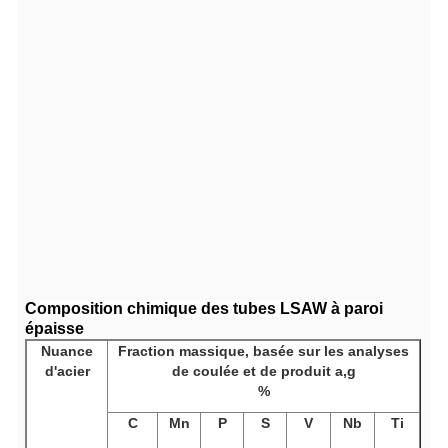
Composition chimique des tubes LSAW à paroi
épaisse
Nuance
Fraction massique,
basée sur les analyses
d'acier
de coulée et de produit a,g
%
C
Mn
P
S
V
Nb
Ti