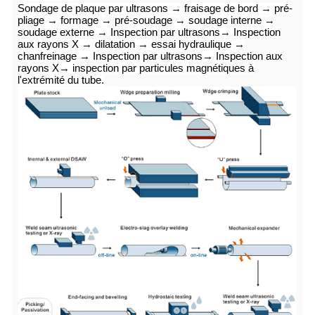
Sondage de plaque par ultrasons → fraisage de bord → pré-
–
Pour les éprouvettes en bande, le moindre de a) 485 mm² (0,75 in
pliage → formage → pré-soudage → soudage interne →
surface de la section transversale de l'éprouvette, calculée à l'aide
soudage externe
→ Inspection par ultrasons
→ Inspection
spécifiée de l'éprouvette et de l'épaisseur de paroi spécifiée du tub
aux rayons X → dilatation → essai hydraulique →
dizaine de mm² (0,10 in²) la plus proche.
chanfreinage → Inspection par ultrasons
→ Inspection aux
rayons X
→ inspection par particules magnétiques à
U est la résistance à la traction minimale spécifiée, exprimée en 
l'extrémité du tube.
(livres par pouce carré).
g. Des valeurs plus basses pour R10,5IRm peuvent être spécifiées
h. pour les nuances > x90, se référer à la spécification complète A