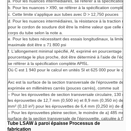
a. Pour les nuances intermédiaires, se référer à la spécification c
b. Pour les nuances > X90, se référer à la spécification complète 
c. Cette limite s'applique aux tubes avec D > 12,750 pouces
d. Pour les nuances intermédiaires, la résistance à la traction mini
pour le cordon de soudure doit être la même valeur que celle déte
corps du tube selon la note a.
e. Pour les tubes nécessitant des essais longitudinaux, la limite d'él
maximale doit être ≤ 71 800 psi
f. L'allongement minimal spécifié, Af, exprimé en pourcentage et a
pourcentage le plus proche, doit être déterminé à l'aide de l'équati
se référer à la spécification complète API5L.
Où C est 1 940 pour le calcul en unités SI et 625 000 pour le calc
Axc
est la surface de la section transversale de l'éprouvette de tra
exprimée en millimètres carrés (pouces carrés), comme suit
– Pour les éprouvettes de section transversale circulaire, 130 mm² 
les éprouvettes de 12,7 mm (0,500 in) et 8,9 mm (0,350 in) de dia
mm² (0,10 in²) pour les éprouvettes de 6,4 mm (0,250 in) de diamè
–
Pour les éprouvettes pleine section, le moindre de a) 485 mm² (0,
surface de la section transversale de l'éprouvette, calculée à l'aid
Tube LSAW à paroi épaisse
Processus de
extérieur spécifié et de l'épaisseur de paroi spécifiée du tube, arro
fabrication
de mm² (0,10 in²) la plus proche.