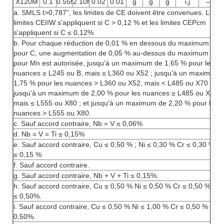
X120M
0.1
0.55f
2.10f
0.02
0.01
g
g
g
i,j
–
0
a. SMLS t>0,787”, les limites de CE doivent être convenues. Les
limites CEIIW s'appliquent si C > 0,12 % et les limites CEPcm
s'appliquent si C ≤ 0,12%
b. Pour chaque réduction de 0,01 % en dessous du maximum spéc
pour C, une augmentation de 0,05 % au-dessus du maximum spéc
pour Mn est autorisée, jusqu'à un maximum de 1,65 % pour les
nuances ≥ L245 ou B, mais ≤ L360 ou X52 ; jusqu'à un maximum 
1,75 % pour les nuances
> L360 ou X52, mais < L485 ou X70 ;
jusqu'à un maximum de 2,00 % pour les nuances ≥ L485 ou X70,
mais ≤ L555 ou X80 ; et jusqu'à un maximum de 2,20 % pour les
nuances
> L555 ou X80.
c. Sauf accord contraire, Nb = V ≤ 0,06%
d. Nb = V = Ti ≤ 0,15%
e. Sauf accord contraire, Cu ≤ 0,50 % ; Ni ≤ 0,30 % Cr ≤ 0,30 % e
≤ 0,15 %
f. Sauf accord contraire.
g. Sauf accord contraire, Nb + V + Ti ≤ 0,15%.
h. Sauf accord contraire, Cu ≤ 0,50 % Ni ≤ 0,50 % Cr ≤ 0,50 % et
≤ 0,50%.
i. Sauf accord contraire, Cu ≤ 0,50 % Ni ≤ 1,00 % Cr ≤ 0,50 % et 
0,50%.