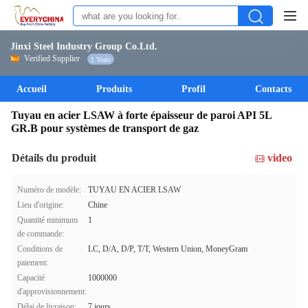
Jinxi Steel Industry Group Co.Ltd.
Verified Supplier
1 Years
Accueil
Produits
Profil
Contacts
Tuyau en acier LSAW à forte épaisseur de paroi API 5L
GR.B pour systèmes de transport de gaz
Détails du produit
video
Numéro de modèle:
TUYAU EN ACIER LSAW
Lieu d'origine:
Chine
Quantité minimum
1
de commande:
Conditions de
LC, D/A, D/P, T/T, Western Union, MoneyGram
paiement:
Capacité
1000000
d'approvisionnement:
Délai de livraison:
7 jours