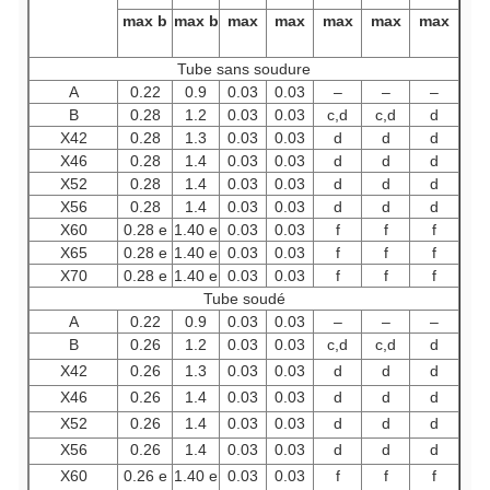
max b
max b
max
max
max
max
max
Tube sans soudure
A
0.22
0.9
0.03
0.03
–
–
–
B
0.28
1.2
0.03
0.03
c,d
c,d
d
X42
0.28
1.3
0.03
0.03
d
d
d
X46
0.28
1.4
0.03
0.03
d
d
d
X52
0.28
1.4
0.03
0.03
d
d
d
X56
0.28
1.4
0.03
0.03
d
d
d
X60
0.28 e
1.40 e
0.03
0.03
f
f
f
X65
0.28 e
1.40 e
0.03
0.03
f
f
f
X70
0.28 e
1.40 e
0.03
0.03
f
f
f
Tube soudé
A
0.22
0.9
0.03
0.03
–
–
–
B
0.26
1.2
0.03
0.03
c,d
c,d
d
X42
0.26
1.3
0.03
0.03
d
d
d
X46
0.26
1.4
0.03
0.03
d
d
d
X52
0.26
1.4
0.03
0.03
d
d
d
X56
0.26
1.4
0.03
0.03
d
d
d
X60
0.26 e
1.40 e
0.03
0.03
f
f
f