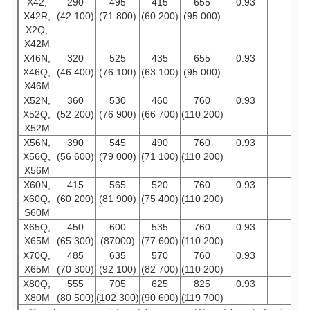
X42,
290
495
415
655
0.93
f
X42R,
(42 100)
(71 800)
(60 200)
(95 000)
X2Q,
X42M
X46N,
320
525
435
655
0.93
f
X46Q,
(46 400)
(76 100)
(63 100)
(95 000)
X46M
X52N,
360
530
460
760
0.93
f
X52Q,
(52 200)
(76 900)
(66 700)
(110 200)
X52M
X56N,
390
545
490
760
0.93
f
X56Q,
(56 600)
(79 000)
(71 100)
(110 200)
X56M
X60N,
415
565
520
760
0.93
f
X60Q,
(60 200)
(81 900)
(75 400)
(110 200)
S60M
X65Q,
450
600
535
760
0.93
f
X65M
(65 300)
(87000)
(77 600)
(110 200)
X70Q,
485
635
570
760
0.93
f
X65M
(70 300)
(92 100)
(82 700)
(110 200)
X80Q,
555
705
625
825
0.93
f
X80M
(80 500)
(102 300)
(90 600)
(119 700)