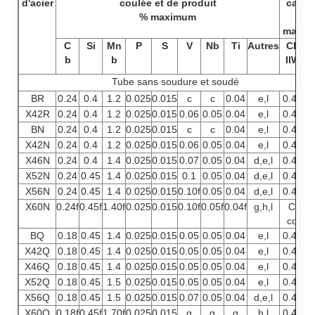
d'acier
coulée et de produit
carbo
% maximum
a%
maxi
C
Si
Mn
P
S
V
Nb
Ti
Autres
CE
b
b
IIW
Tube sans soudure et soudé
BR
0.24
0.4
1.2
0.025
0.015
c
c
0.04
e,l
0.43
0
X42R
0.24
0.4
1.2
0.025
0.015
0.06
0.05
0.04
e,l
0.43
0
BN
0.24
0.4
1.2
0.025
0.015
c
c
0.04
e,l
0.43
0
X42N
0.24
0.4
1.2
0.025
0.015
0.06
0.05
0.04
e,l
0.43
0
X46N
0.24
0.4
1.4
0.025
0.015
0.07
0.05
0.04
d,e,l
0.43
0
X52N
0.24
0.45
1.4
0.025
0.015
0.1
0.05
0.04
d,e,l
0.43
0
X56N
0.24
0.45
1.4
0.025
0.015
0.10f
0.05
0.04
d,e,l
0.43
0
X60N
0.24f
0.45f
1.40f
0.025
0.015
0.10f
0.05f
0.04f
g,h,l
Com
conve
BQ
0.18
0.45
1.4
0.025
0.015
0.05
0.05
0.04
e,l
0.43
0
X42Q
0.18
0.45
1.4
0.025
0.015
0.05
0.05
0.04
e,l
0.43
0
X46Q
0.18
0.45
1.4
0.025
0.015
0.05
0.05
0.04
e,l
0.43
0
X52Q
0.18
0.45
1.5
0.025
0.015
0.05
0.05
0.04
e,l
0.43
0
X56Q
0.18
0.45
1.5
0.025
0.015
0.07
0.05
0.04
d,e,l
0.43
0
X60Q
0.18f
0.45f
1.70f
0.025
0.015
g
g
g
h,l
0.43
0