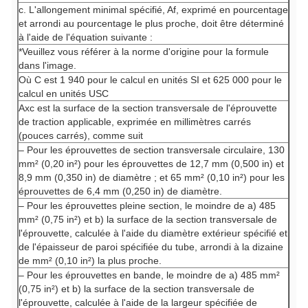
c. L'allongement minimal spécifié, Af, exprimé en pourcentage
et arrondi au pourcentage le plus proche, doit être déterminé
à l'aide de l'équation suivante :
*Veuillez vous référer à la norme d'origine pour la formule
dans l'image.
Où C est 1 940 pour le calcul en unités SI et 625 000 pour le
calcul en unités USC
Axc
est la surface de la section transversale de l'éprouvette
de traction applicable, exprimée en millimètres carrés
(pouces carrés), comme suit
– Pour les éprouvettes de section transversale circulaire, 130
mm² (0,20 in²) pour les éprouvettes de 12,7 mm (0,500 in) et
8,9 mm (0,350 in) de diamètre ; et 65 mm² (0,10 in²) pour les
éprouvettes de 6,4 mm (0,250 in) de diamètre.
– Pour les éprouvettes pleine section, le moindre de a) 485
mm² (0,75 in²) et b) la surface de la section transversale de
l'éprouvette, calculée à l'aide du diamètre extérieur spécifié et
de l'épaisseur de paroi spécifiée du tube, arrondi à la dizaine
de mm² (0,10 in²) la plus proche.
– Pour les éprouvettes en bande, le moindre de a) 485 mm²
(0,75 in²) et b) la surface de la section transversale de
l'éprouvette, calculée à l'aide de la largeur spécifiée de