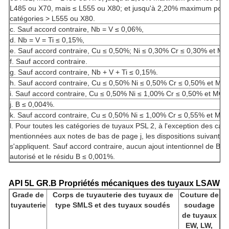
L485 ou X70, mais ≤ L555 ou X80; et jusqu'à 2,20% maximum pour
catégories
> L555 ou X80.
c. Sauf accord contraire, Nb = V ≤ 0,06%,
d. Nb = V = Ti ≤ 0,15%,
e. Sauf accord contraire, Cu ≤ 0,50%; Ni ≤ 0,30% Cr ≤ 0,30% et Mo
f. Sauf accord contraire.
g. Sauf accord contraire, Nb + V + Ti ≤ 0,15%.
h. Sauf accord contraire, Cu ≤ 0,50% Ni ≤ 0,50% Cr ≤ 0,50% et MO
i. Sauf accord contraire, Cu ≤ 0,50% Ni ≤ 1,00% Cr ≤ 0,50% et MO 
j. B ≤ 0,004%.
k. Sauf accord contraire, Cu ≤ 0,50% Ni ≤ 1,00% Cr ≤ 0,55% et MO
l. Pour toutes les catégories de tuyaux PSL 2, à l'exception des cat
mentionnées aux notes de bas de page j, les dispositions suivantes
s'appliquent. Sauf accord contraire, aucun ajout intentionnel de B n'
autorisé et le résidu B ≤ 0,001%.
API 5L GR.B Propriétés mécaniques des tuyaux LSAW
Grade de
Corps de tuyauterie des tuyaux de
Couture de
tuyauterie
type SMLS et des tuyaux soudés
soudage
de tuyaux
EW, LW,