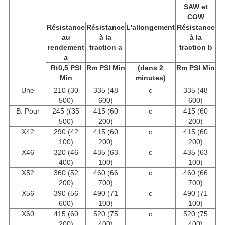
SAW et
COW
Résistance
Résistance
L'allongement
Résistance
au
à la
à la
rendement
traction a
traction b
a
Rt0,5 PSI
Rm PSI Min
(dans 2
Rm PSI Min
Min
minutes)
Une
210 (30
335 (48
c
335 (48
500)
600)
600)
B. Pour
245 ((35
415 (60
c
415 (60
500)
200)
200)
X42
290 (42
415 (60
c
415 (60
100)
200)
200)
X46
320 (46
435 (63
c
435 (63
400)
100)
100)
X52
360 (52
460 (66
c
460 (66
200)
700)
700)
X56
390 (56
490 (71
c
490 (71
600)
100)
100)
X60
415 (60
520 (75
c
520 (75
200)
400)
400)