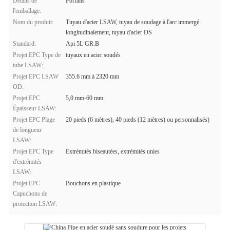
Détails de
Forfaits
l'emballage:
Nom du produit:
Tuyau d'acier LSAW, tuyau de soudage à l'arc immergé
longitudinalement, tuyau d'acier DS
Standard:
Api 5L GR.B
Projet EPC Type de
tuyaux en acier soudés
tube LSAW:
Projet EPC LSAW
355.6 mm à 2320 mm
OD:
Projet EPC
5,0 mm-60 mm
Épaisseur LSAW:
Projet EPC Plage
20 pieds (6 mètres), 40 pieds (12 mètres) ou personnalisés)
de longueur
LSAW:
Projet EPC Type
Extrémités biseautées, extrémités unies
d'extrémités
LSAW:
Projet EPC
Bouchons en plastique
Capuchons de
protection LSAW: