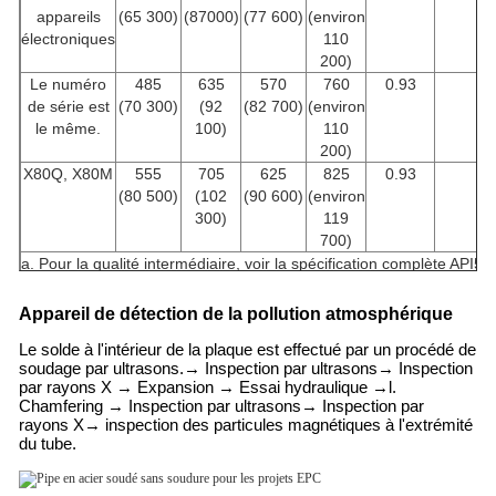
appareils
(65 300)
(87000)
(77 600)
(environ
électroniques
110
200)
Le numéro
485
635
570
760
0.93
f
de série est
(70 300)
(92
(82 700)
(environ
le même.
100)
110
200)
X80Q, X80M
555
705
625
825
0.93
f
(80 500)
(102
(90 600)
(environ
300)
119
700)
a. Pour la qualité intermédiaire, voir la spécification complète API5L.
b. pour les catégories > X90, voir la spécification complète API5L.
Appareil de détection de la pollution atmosphérique
c. Cette limite s'applique aux tartes dont la teneur en D > 12,750
d. Pour les qualités intermédiaires, la résistance à la traction minim
Le solde à l'intérieur de la plaque est effectué par un procédé de
la couture de soudure doit être la même que celle déterminée pour 
soudage par ultrasons.
→ Inspection par ultrasons
→ Inspection
à l'aide du pied a.
par rayons X → Expansion → Essai hydraulique →l.
Chamfering → Inspection par ultrasons
→ Inspection par
e. pour les tuyaux nécessitant des essais longitudinaux, la résista
rayons X
→ inspection des particules magnétiques à l'extrémité
rendement doit être ≤ 71,800 psi.
du tube.
f. L'allongement minimum spécifié, Af, exprimé en pourcentage et a
pourcentage le plus proche, est déterminé selon l'équation suivante