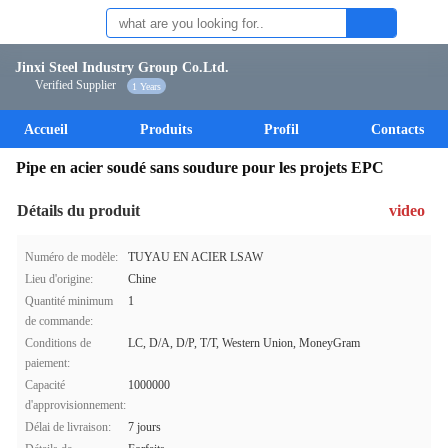
Jinxi Steel Industry Group Co.Ltd.
Verified Supplier
1 Years
Accueil
Produits
Profil
Contacts
Pipe en acier soudé sans soudure pour les projets EPC
Détails du produit
video
Numéro de modèle:
TUYAU EN ACIER LSAW
Lieu d'origine:
Chine
Quantité minimum
1
de commande:
Conditions de
LC, D/A, D/P, T/T, Western Union, MoneyGram
paiement:
Capacité
1000000
d'approvisionnement:
Délai de livraison:
7 jours