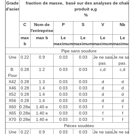
Grade
fraction de masse,
basé sur des analyses de chaleur
d'acier
produit a,g
%
C
Nom de
P
S
V
Nb
l'entreprise
max
max b
Le
Le
Le
Le
b
maximum
maximum
maximum
maximum
Pipe sans soudure
Une
0.22
0.9
0.03
0.03
Je ne sais
Je ne sais
pas.
pas.
B.
0.28
1.2
0.03
0.03
c,d
c,d
Pour
X42
0.28
1.3
0.03
0.03
d
d
X46
0.28
1.4
0.03
0.03
d
d
X52
0.28
1.4
0.03
0.03
d
d
X56
0.28
1.4
0.03
0.03
d
d
X60
0.28e
1.40 e
0.03
0.03
f
f
X65
0.28e
1.40 e
0.03
0.03
f
f
X70
0.28e
1.40 e
0.03
0.03
f
f
Pièces soudées
Une
0.22
0.9
0.03
0.03
Je ne sais
Je ne sais