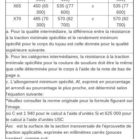
X65
450 (65
535 ((77
c
535 (77
300)
600)
600)
X70
485 (70
570 (82
c
570 (82
300)
700)
700)
a. Pour la qualité intermédiaire, la différence entre la résistance
à la traction minimale spécifiée et le rendement minimum
spécifié pour le corps du tuyau est celle donnée pour la qualité
supérieure suivante.
b. Pour les catégories intermédiaires, la résistance à la traction
minimale spécifiée pour la couture de soudure doit être la même
que celle déterminée pour le corps à l'aide de la note de bas de
page a.
c. L'allongement minimum spécifié, Af, exprimé en pourcentage
et arrondi au pourcentage le plus proche, est déterminé selon
l'équation suivante:
*Veuillez consulter la norme originale pour la formule figurant sur
l'image.
où C est 1 940 pour le calcul à l'aide d'unités Si et 625 000 pour
le calcul à l'aide d'unités USC
Axc
est la surface de la section transversale de l'éprouvette de
traction applicable, exprimée en millimètres carrés (pouces
carrées), comme suit: