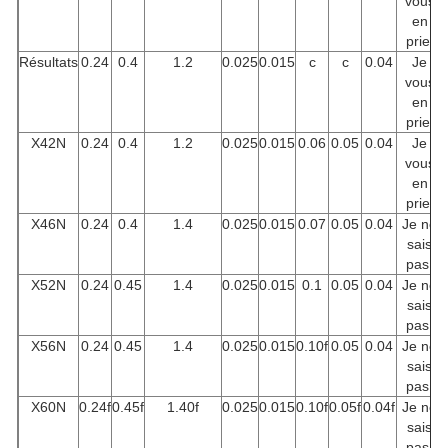
vous
en
prie.
Résultats
0.24
0.4
1.2
0.025
0.015
c
c
0.04
Je
vous
en
prie.
X42N
0.24
0.4
1.2
0.025
0.015
0.06
0.05
0.04
Je
vous
en
prie.
X46N
0.24
0.4
1.4
0.025
0.015
0.07
0.05
0.04
Je ne
sais
pas.
X52N
0.24
0.45
1.4
0.025
0.015
0.1
0.05
0.04
Je ne
sais
pas.
X56N
0.24
0.45
1.4
0.025
0.015
0.10f
0.05
0.04
Je ne
sais
pas.
X60N
0.24f
0.45f
1.40f
0.025
0.015
0.10f
0.05f
0.04f
Je ne
sais
pas.