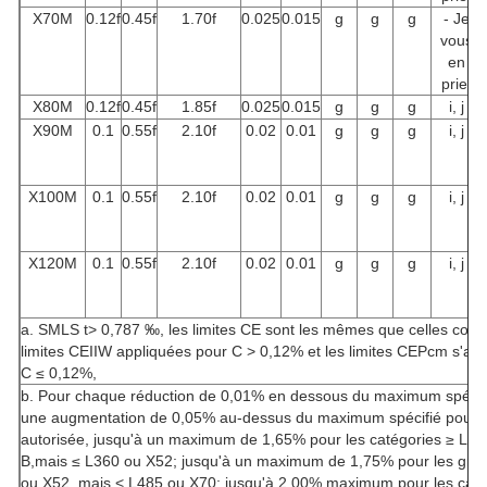
X70M
0.12f
0.45f
1.70f
0.025
0.015
g
g
g
- Je
vous
en
prie.
X80M
0.12f
0.45f
1.85f
0.025
0.015
g
g
g
i, j
X90M
0.1
0.55f
2.10f
0.02
0.01
g
g
g
i, j
X100M
0.1
0.55f
2.10f
0.02
0.01
g
g
g
i, j
X120M
0.1
0.55f
2.10f
0.02
0.01
g
g
g
i, j
a. SMLS t> 0,787 ‰, les limites CE sont les mêmes que celles conv
limites CEIIW appliquées pour C > 0,12% et les limites CEPcm s'app
C ≤ 0,12%,
b. Pour chaque réduction de 0,01% en dessous du maximum spécifi
une augmentation de 0,05% au-dessus du maximum spécifié pour 
autorisée, jusqu'à un maximum de 1,65% pour les catégories ≥ L24
B,mais ≤ L360 ou X52; jusqu'à un maximum de 1,75% pour les gra
ou X52, mais < L485 ou X70; jusqu'à 2,00% maximum pour les caté