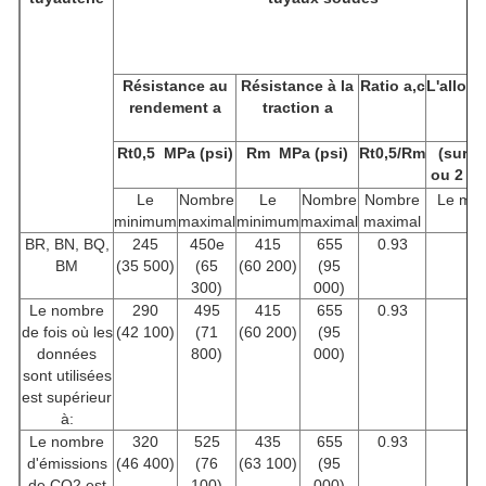
Résistance au
Résistance à la
Ratio a,c
L'allon
rendement a
traction a
Rt0,5
MPa (psi)
Rm
MPa (psi)
Rt0,5/Rm
(sur 
ou 2 p
Le
Nombre
Le
Nombre
Nombre
Le mi
minimum
maximal
minimum
maximal
maximal
BR, BN, BQ,
245
450e
415
655
0.93
f
BM
(35 500)
(65
(60 200)
(95
300)
000)
Le nombre
290
495
415
655
0.93
f
de fois où les
(42 100)
(71
(60 200)
(95
données
800)
000)
sont utilisées
est supérieur
à:
Le nombre
320
525
435
655
0.93
f
d'émissions
(46 400)
(76
(63 100)
(95
de CO2 est
100)
000)