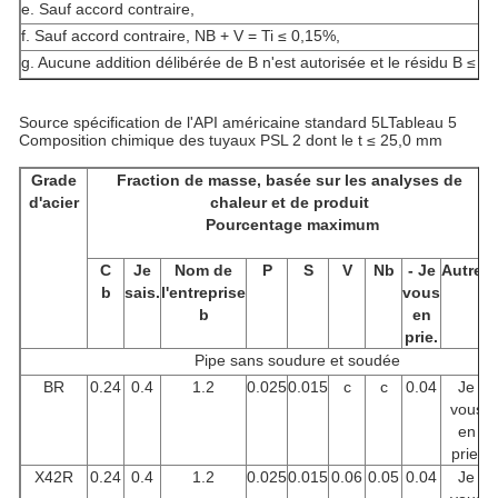
e. Sauf accord contraire,
f. Sauf accord contraire, NB + V = Ti ≤ 0,15%,
g. Aucune addition délibérée de B n'est autorisée et le résidu B ≤ 
Source spécification de l'API américaine standard 5L
Tableau 5
Composition chimique des tuyaux PSL 2 dont le t ≤ 25,0 mm
Grade
Fraction de masse, basée sur les analyses de
d'acier
chaleur et de produit
Pourcentage maximum
C
Je
Nom de
P
S
V
Nb
- Je
Autres
b
sais.
l'entreprise
vous
b
en
prie.
Pipe sans soudure et soudée
BR
0.24
0.4
1.2
0.025
0.015
c
c
0.04
Je
vous
en
prie.
X42R
0.24
0.4
1.2
0.025
0.015
0.06
0.05
0.04
Je