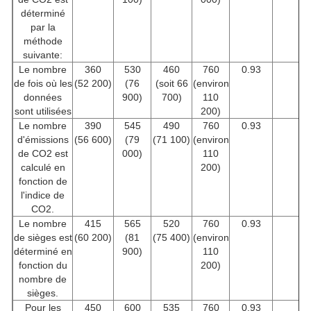
déterminé
par la
méthode
suivante:
Le nombre
360
530
460
760
0.93
f
de fois où les
(52 200)
(76
(soit 66
(environ
données
900)
700)
110
sont utilisées
200)
Le nombre
390
545
490
760
0.93
f
d'émissions
(56 600)
(79
(71 100)
(environ
de CO2 est
000)
110
calculé en
200)
fonction de
l'indice de
CO2.
Le nombre
415
565
520
760
0.93
f
de sièges est
(60 200)
(81
(75 400)
(environ
déterminé en
900)
110
fonction du
200)
nombre de
sièges.
Pour les
450
600
535
760
0.93
f