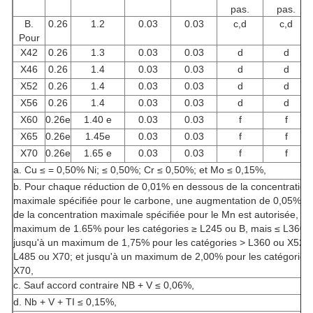
pas.
pas.
B.
0.26
1.2
0.03
0.03
c,d
c,d
Pour
X42
0.26
1.3
0.03
0.03
d
d
X46
0.26
1.4
0.03
0.03
d
d
X52
0.26
1.4
0.03
0.03
d
d
X56
0.26
1.4
0.03
0.03
d
d
X60
0.26e
1.40 e
0.03
0.03
f
f
X65
0.26e
1.45e
0.03
0.03
f
f
X70
0.26e
1.65 e
0.03
0.03
f
f
a. Cu ≤ = 0,50% Ni; ≤ 0,50%; Cr ≤ 0,50%; et Mo ≤ 0,15%,
b. Pour chaque réduction de 0,01% en dessous de la concentration
maximale spécifiée pour le carbone, une augmentation de 0,05% a
de la concentration maximale spécifiée pour le Mn est autorisée, ju
maximum de 1.65% pour les catégories ≥ L245 ou B, mais ≤ L360 
jusqu'à un maximum de 1,75% pour les catégories > L360 ou X52, 
L485 ou X70; et jusqu'à un maximum de 2,00% pour les catégories
X70,
c. Sauf accord contraire NB + V ≤ 0,06%,
d. Nb + V + TI ≤ 0,15%,