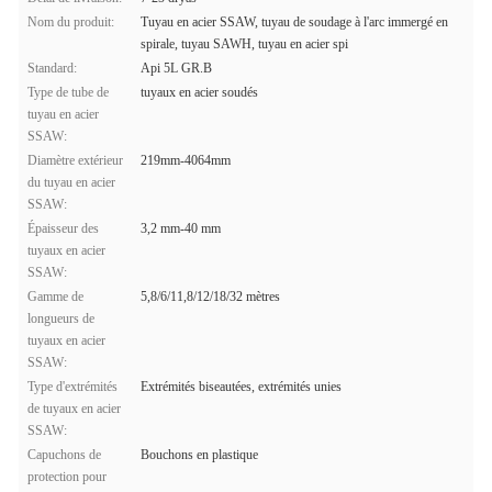
Nom du produit:
Tuyau en acier SSAW, tuyau de soudage à l'arc immergé en
spirale, tuyau SAWH, tuyau en acier spi
Standard:
Api 5L GR.B
Type de tube de
tuyaux en acier soudés
tuyau en acier
SSAW:
Diamètre extérieur
219mm-4064mm
du tuyau en acier
SSAW:
Épaisseur des
3,2 mm-40 mm
tuyaux en acier
SSAW:
Gamme de
5,8/6/11,8/12/18/32 mètres
longueurs de
tuyaux en acier
SSAW:
Type d'extrémités
Extrémités biseautées, extrémités unies
de tuyaux en acier
SSAW:
Capuchons de
Bouchons en plastique
protection pour