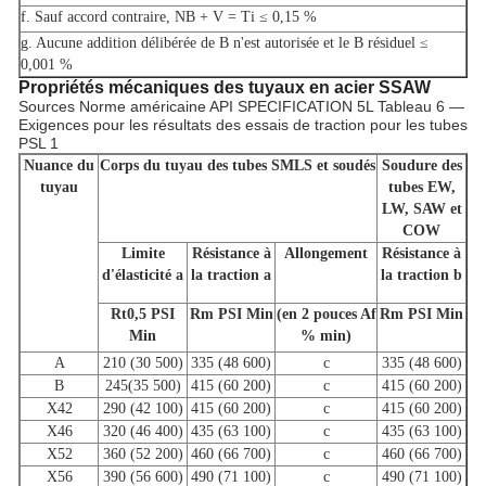
f. Sauf accord contraire, NB + V = Ti ≤ 0,15 %
g. Aucune addition délibérée de B n'est autorisée et le B résiduel ≤
0,001 %
Propriétés mécaniques des tuyaux en acier SSAW
Sources Norme américaine API SPECIFICATION 5L Tableau 6 —
Exigences pour les résultats des essais de traction pour les tubes
PSL 1
Nuance du
Corps du tuyau des tubes SMLS et soudés
Soudure des
tuyau
tubes EW,
LW, SAW et
COW
Limite
Résistance à
Allongement
Résistance à
d'élasticité a
la traction a
la traction b
Rt0,5 PSI
Rm PSI Min
(en 2 pouces Af
Rm PSI Min
Min
% min)
A
210 (30 500)
335 (48 600)
c
335 (48 600)
B
245(35 500)
415 (60 200)
c
415 (60 200)
X42
290 (42 100)
415 (60 200)
c
415 (60 200)
X46
320 (46 400)
435 (63 100)
c
435 (63 100)
X52
360 (52 200)
460 (66 700)
c
460 (66 700)
X56
390 (56 600)
490 (71 100)
c
490 (71 100)