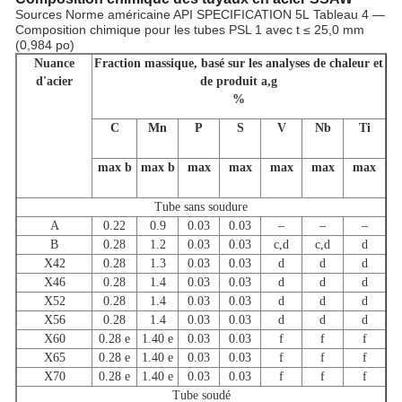
Sources Norme américaine API SPECIFICATION 5L
Tableau 4 —
Composition chimique pour les tubes PSL 1 avec t ≤ 25,0 mm
(0,984 po)
Nuance
Fraction massique,
basé sur les analyses de chaleur et
d'acier
de produit a,g
%
C
Mn
P
S
V
Nb
Ti
max b
max b
max
max
max
max
max
Tube sans soudure
A
0.22
0.9
0.03
0.03
–
–
–
B
0.28
1.2
0.03
0.03
c,d
c,d
d
X42
0.28
1.3
0.03
0.03
d
d
d
X46
0.28
1.4
0.03
0.03
d
d
d
X52
0.28
1.4
0.03
0.03
d
d
d
X56
0.28
1.4
0.03
0.03
d
d
d
X60
0.28 e
1.40 e
0.03
0.03
f
f
f
X65
0.28 e
1.40 e
0.03
0.03
f
f
f
X70
0.28 e
1.40 e
0.03
0.03
f
f
f
Tube soudé