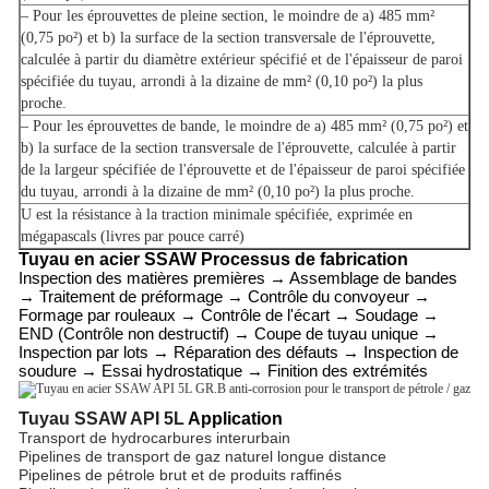
– Pour les éprouvettes de pleine section, le moindre de a) 485 mm²
(0,75 po²) et b) la surface de la section transversale de l'éprouvette,
calculée à partir du diamètre extérieur spécifié et de l'épaisseur de paroi
spécifiée du tuyau, arrondi à la dizaine de mm² (0,10 po²) la plus
proche.
– Pour les éprouvettes de bande, le moindre de a) 485 mm² (0,75 po²) et
b) la surface de la section transversale de l'éprouvette, calculée à partir
de la largeur spécifiée de l'éprouvette et de l'épaisseur de paroi spécifiée
du tuyau, arrondi à la dizaine de mm² (0,10 po²) la plus proche.
U est la résistance à la traction minimale spécifiée, exprimée en
mégapascals (livres par pouce carré)
Tuyau en acier SSAW
Processus de fabrication
Inspection des matières premières → Assemblage de bandes
→ Traitement de préformage → Contrôle du convoyeur →
Formage par rouleaux → Contrôle de l'écart → Soudage →
END (Contrôle non destructif) → Coupe de tuyau unique →
Inspection par lots → Réparation des défauts → Inspection de
soudure → Essai hydrostatique → Finition des extrémités
Tuyau SSAW API 5L
Application
Transport de hydrocarbures interurbain
Pipelines de transport de gaz naturel longue distance
Pipelines de pétrole brut et de produits raffinés