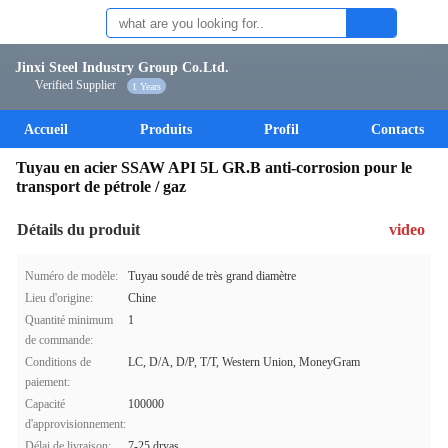
Jinxi Steel Industry Group Co.Ltd.
Verified Supplier
1 Years
Accueil
Produits
Profil
Contacts
Tuyau en acier SSAW API 5L GR.B anti-corrosion pour le
transport de pétrole / gaz
Détails du produit
video
Numéro de modèle:
Tuyau soudé de très grand diamètre
Lieu d'origine:
Chine
Quantité minimum
1
de commande:
Conditions de
LC, D/A, D/P, T/T, Western Union, MoneyGram
paiement:
Capacité
100000
d'approvisionnement:
Délai de livraison:
7-25 dryas