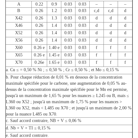
A
0.22
0.9
0.03
0.03
–
–
–
B
0.26
1.2
0.03
0.03
c,d
c,d
d
X42
0.26
1.3
0.03
0.03
d
d
d
X46
0.26
1.4
0.03
0.03
d
d
d
X52
0.26
1.4
0.03
0.03
d
d
d
X56
0.26
1.4
0.03
0.03
d
d
d
X60
0.26 e
1.40 e
0.03
0.03
f
f
f
X65
0.26 e
1.45 e
0.03
0.03
f
f
f
X70
0.26e
1.65 e
0.03
0.03
f
f
f
a. Cu ≤ = 0,50 % Ni ; ≤ 0,50 % ; Cr ≤ 0,50 % ; et Mo ≤ 0,15 %
b. Pour chaque réduction de 0,01 % en dessous de la concentration
maximale spécifiée pour le carbone, une augmentation de 0,05 % au-
dessus de la concentration maximale spécifiée pour le Mn est permise,
jusqu'à un maximum de 1,65 % pour les nuances ≥ L245 ou B, mais ≤
L360 ou X52 ; jusqu'à un maximum de 1,75 % pour les nuances >
L360 ou X52, mais < L485 ou X70 ; et jusqu'à un maximum de 2,00 %
pour la nuance L485 ou X70.
c. Sauf accord contraire, NB + V ≤ 0,06 %
d. Nb + V + TI ≤ 0,15 %
e. Sauf accord contraire.