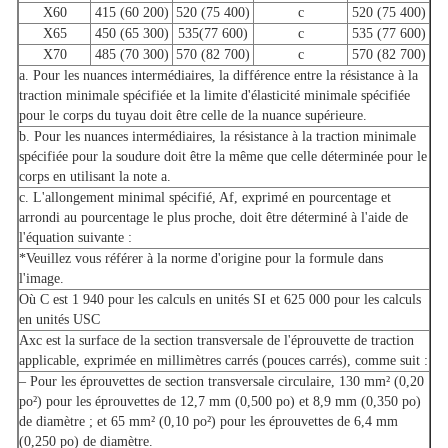
X60
415 (60 200)
520 (75 400)
c
520 (75 400)
X65
450 (65 300)
535(77 600)
c
535 (77 600)
X70
485 (70 300)
570 (82 700)
c
570 (82 700)
a. Pour les nuances intermédiaires, la différence entre la résistance à la
traction minimale spécifiée et la limite d'élasticité minimale spécifiée
pour le corps du tuyau doit être celle de la nuance supérieure.
b. Pour les nuances intermédiaires, la résistance à la traction minimale
spécifiée pour la soudure doit être la même que celle déterminée pour le
corps en utilisant la note a.
c. L'allongement minimal spécifié, Af, exprimé en pourcentage et
arrondi au pourcentage le plus proche, doit être déterminé à l'aide de
l'équation suivante :
*Veuillez vous référer à la norme d'origine pour la formule dans
l'image.
Où C est 1 940 pour les calculs en unités SI et 625 000 pour les calculs
en unités USC
Axc
est la surface de la section transversale de l'éprouvette de traction
applicable, exprimée en millimètres carrés (pouces carrés), comme suit :
– Pour les éprouvettes de section transversale circulaire, 130 mm² (0,20
po²) pour les éprouvettes de 12,7 mm (0,500 po) et 8,9 mm (0,350 po)
de diamètre ; et 65 mm² (0,10 po²) pour les éprouvettes de 6,4 mm
(0,250 po) de diamètre.