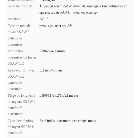
Nom du produit:
Tuyau en acier SSAW, tuyau de soudage à l'arc submergé en
spirale, tuyau SAWH, tuyau en acier sp
Standard:
API 5L
Type de tube de
tuyaux en acier soudés
tuyau SSAW à
extrémités
biseautées:
Extrémités
219mm-4064mm
biseautées du tuyau
SSAW OD:
Épaisseur du tuyau
3,2 mm-40 mm
SSAW aux
extrémités
biseautées:
Plage de longueurs
5,8/6/11,8/12/18/32 mètres
de tuyaux SSAW à
extrémités
biseautées:
Type d'extrémités
Extrémités biseautées, extrémités unies
de tuyau SSAW à
extrémités