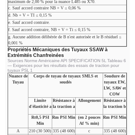
maximum de 2,00 % pour la nuance L485 ou X70.
c. Sauf accord contraire NB + V ≤ 0,06 %
d. Nb + V + TI ≤ 0,15 %
e. Sauf accord contraire.
f. Sauf accord contraire, NB + V = Ti ≤ 0,15 %
g. Aucune addition délibérée de B n'est autorisée et le B résiduel ≤
0,001 %
Propriétés Mécaniques des Tuyaux SSAW à
Extrémités Chanfreinées
Sources Norme Américaine API SPECIFICATION 5L Tableau 6
— Exigences pour les résultats des essais de traction pour
tuyaux PSL 1
Nuance de
Corps de tuyau de tuyaux SMLS et
Soudure de
Tuyau
soudés
tuyaux EW,
LW, SAW et
COW
Limite
Résistance à
Allongement
Résistance à
d'élasticité a
la traction a
la traction b
Rt0,5 PSI
Rm PSI Min
(en 2 pouces
Rm PSI Min
Min
Af % min)
A
210 (30 500)
335 (48 600)
c
335 (48 600)