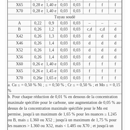
X65
0,28 e
1,40 e
0,03
0,03
f
f
f
X70
0,28 e
1,40 e
0,03
0,03
f
f
f
Tuyau soudé
A
0,22
0,9
0,03
0,03
–
–
–
B
0,26
1,2
0,03
0,03
c,d
c,d
d
X42
0,26
1,3
0,03
0,03
d
d
d
X46
0,26
1,4
0,03
0,03
d
d
d
X52
0,26
1,4
0,03
0,03
d
d
d
X56
0,26
1,4
0,03
0,03
d
d
d
X60
0,26 e
1,40 e
0,03
0,03
f
f
f
X65
0,26 e
1,45 e
0,03
0,03
f
f
f
X70
0,26e
1,65 e
0,03
0,03
f
f
f
a. Cu ≤ = 0,50 % Ni ; ≤ = 0,50 % ; Cr ≤ = 0,50 % ; et Mo ≤ = 0,15
%
b. Pour chaque réduction de 0,01 % en dessous de la concentration
maximale spécifiée pour le carbone, une augmentation de 0,05 % au-
dessus de la concentration maximale spécifiée pour le Mn est
permise, jusqu'à un maximum de 1,65 % pour les nuances ≥ L245
ou B, mais ≤ L360 ou X52 ; jusqu'à un maximum de 1,75 % pour
les nuances > L360 ou X52, mais < L485 ou X70 ; et jusqu'à un