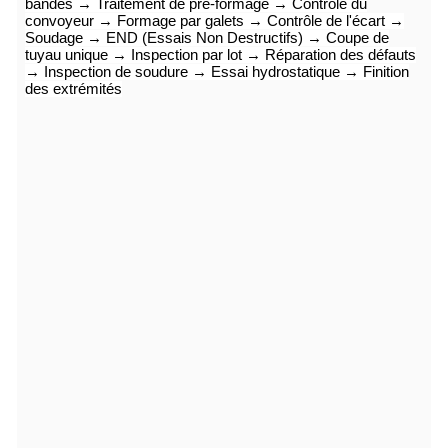
bandes → Traitement de pré-formage → Contrôle du
convoyeur → Formage par galets → Contrôle de l'écart →
Soudage → END (Essais Non Destructifs) → Coupe de
tuyau unique → Inspection par lot → Réparation des défauts
→ Inspection de soudure → Essai hydrostatique → Finition
des extrémités