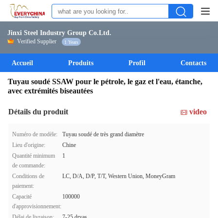
Jinxi Steel Industry Group Co.Ltd.
Verified Supplier
1 Years
Accueil
Produits
Profil
Contacts
Tuyau soudé SSAW pour le pétrole, le gaz et l'eau, étanche,
avec extrémités biseautées
Détails du produit
video
Numéro de modèle:
Tuyau soudé de très grand diamètre
Lieu d'origine:
Chine
Quantité minimum
1
de commande:
Conditions de
LC, D/A, D/P, T/T, Western Union, MoneyGram
paiement:
Capacité
100000
d'approvisionnement:
Délai de livraison:
7-25 dryas