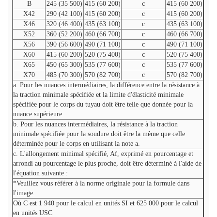
B
245 (35 500)
415 (60 200)
c
415 (60 200)
X42
290 (42 100)
415 (60 200)
c
415 (60 200)
X46
320 (46 400)
435 (63 100)
c
435 (63 100)
X52
360 (52 200)
460 (66 700)
c
460 (66 700)
X56
390 (56 600)
490 (71 100)
c
490 (71 100)
X60
415 (60 200)
520 (75 400)
c
520 (75 400)
X65
450 (65 300)
535 (77 600)
c
535 (77 600)
X70
485 (70 300)
570 (82 700)
c
570 (82 700)
a. Pour les nuances intermédiaires, la différence entre la résistance à
la traction minimale spécifiée et la limite d'élasticité minimale
spécifiée pour le corps du tuyau doit être telle que donnée pour la
nuance supérieure.
b. Pour les nuances intermédiaires, la résistance à la traction
minimale spécifiée pour la soudure doit être la même que celle
déterminée pour le corps en utilisant la note a.
c. L'allongement minimal spécifié, Af, exprimé en pourcentage et
arrondi au pourcentage le plus proche, doit être déterminé à l'aide de
l'équation suivante :
*Veuillez vous référer à la norme originale pour la formule dans
l'image.
Où C est 1 940 pour le calcul en unités SI et 625 000 pour le calcul
en unités USC