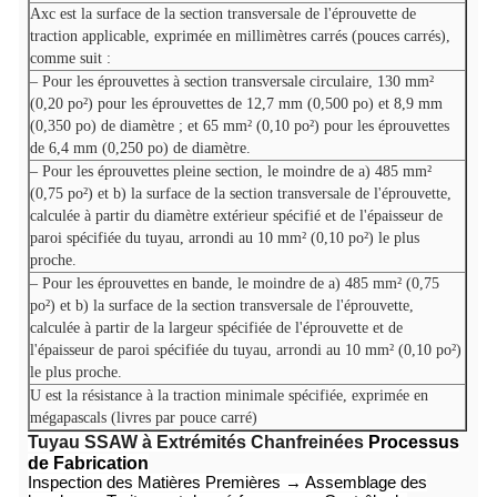
Axc
est la surface de la section transversale de l'éprouvette de
traction applicable, exprimée en millimètres carrés (pouces carrés),
comme suit :
– Pour les éprouvettes à section transversale circulaire, 130 mm²
(0,20 po²) pour les éprouvettes de 12,7 mm (0,500 po) et 8,9 mm
(0,350 po) de diamètre ; et 65 mm² (0,10 po²) pour les éprouvettes
de 6,4 mm (0,250 po) de diamètre.
– Pour les éprouvettes pleine section, le moindre de a) 485 mm²
(0,75 po²) et b) la surface de la section transversale de l'éprouvette,
calculée à partir du diamètre extérieur spécifié et de l'épaisseur de
paroi spécifiée du tuyau, arrondi au 10 mm² (0,10 po²) le plus
proche.
– Pour les éprouvettes en bande, le moindre de a) 485 mm² (0,75
po²) et b) la surface de la section transversale de l'éprouvette,
calculée à partir de la largeur spécifiée de l'éprouvette et de
l'épaisseur de paroi spécifiée du tuyau, arrondi au 10 mm² (0,10 po²)
le plus proche.
U est la résistance à la traction minimale spécifiée, exprimée en
mégapascals (livres par pouce carré)
Tuyau SSAW à Extrémités Chanfreinées
Processus
de Fabrication
Inspection des Matières Premières → Assemblage des