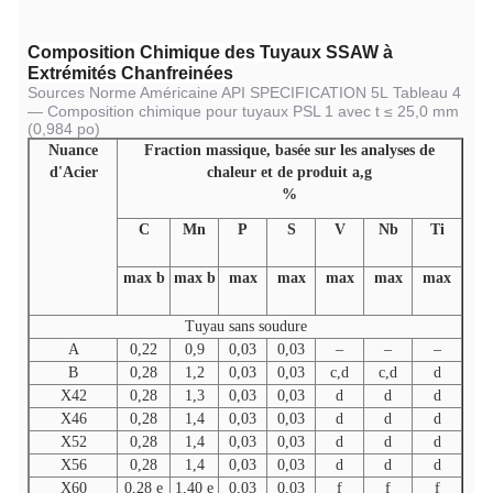
Composition Chimique des Tuyaux SSAW à
Extrémités Chanfreinées
Sources Norme Américaine API SPECIFICATION 5L
Tableau 4
— Composition chimique pour tuyaux PSL 1 avec t ≤ 25,0 mm
(0,984 po)
Nuance
Fraction massique,
basée sur les analyses de
d'Acier
chaleur et de produit a,g
%
C
Mn
P
S
V
Nb
Ti
max b
max b
max
max
max
max
max
Tuyau sans soudure
A
0,22
0,9
0,03
0,03
–
–
–
B
0,28
1,2
0,03
0,03
c,d
c,d
d
X42
0,28
1,3
0,03
0,03
d
d
d
X46
0,28
1,4
0,03
0,03
d
d
d
X52
0,28
1,4
0,03
0,03
d
d
d
X56
0,28
1,4
0,03
0,03
d
d
d
X60
0,28 e
1,40 e
0,03
0,03
f
f
f